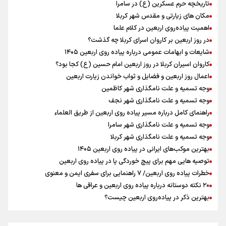
تاریخچه حرم عسکرین (ع) در سامرا
چه کسی باید قیمت‌ها را تعیین کند؟
مکان های زیارتی و مقدس شهر کربلا
زائران اربعین حسینی در مرز تمرچین
اهمیت پیاده‌روی اربعین در کلام علما
ایران آقای بلامنازع تنگه هرمز
در روز اربعین بر کاروان اسرای کربلا چه گذشت؟
وزیر خارجه مصر: رژیم اسراییل بدون تامین حقوق مشروع مردم فلسطین
شایعات و ابهامات عمومی درباره پیاده روی اربعین ۱۴۰۵
امنیت نخواهد داشت
کاروان اسیران کربلا در روز اربعین امام حسین (ع) کجا بود؟
تصاویری از آتش زدن درختان زیتون فلسطینیان به دست صهیونیستها
اعمال روز اربعین و فضایل و ثواب خواندن زیارت اربعین
وجه تسمیه و علت نامگذاری شهر کاظمین
وجه تسمیه و علت نامگذاری شهر نجف
راهنمای کامل درباره مسیر پیاده روی اربعین از طریق العلماء
وجه تسمیه و علت نامگذاری شهر سامرا
وجه تسمیه و علت نامگذاری شهر کربلا
بهترین موکب‌های ایرانی در پیاده روی اربعین ۱۴۰۵
توصیه هایی مهم برای پیچ خوردگی پا در پیاده روی اربعین
خطرات پیاده روی اربعین/ ۷ راهنمایی برای سفری ایمن و معنوی
۲۰ نکته دوستانه درباره پیاده روی اربعین و عراقی ها
بهترین ذکر در پیاده‌روی اربعین چیست؟
۸۰ توصیه کاربردی برای ۸۰ کیلومتر پیاده روی اربعین
توصیه های کاربردی برای زائران در پیاده روی اربعین