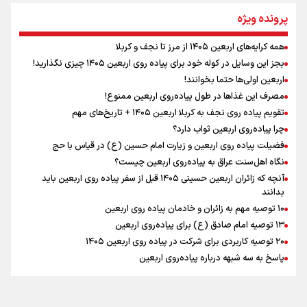
نگاه تمدنی رهبر شهید به فضای مجازی
پرونده ویژه
همه کرایه‌های اربعین ۱۴۰۵ از مرز تا نجف و کربلا
اینفو برنا / توصیه‌هایی طلایی برای پیاده روی اربعین
بجز این وسایل در کوله خود برای پیاده روی اربعین ۱۴۰۵ چیزی نگذارید!
رابطه کارگر و کارفرما در اندیشه رهبر شهید: از تضاد به
اربعین اولی‌ها حتما بخوانند!
زوجیت
مصرف این غذاها در طول پیاده‌روی اربعین ممنوع!
تقویم پیاده روی نجف به کربلا اربعین ۱۴۰۵ + تاریخ‌های مهم
چرا پیاده‌روی اربعین ثواب دارد؟
اقتدار علمی و استقلال ملی؛ میراث رهبر شهید که با خون
ماندگار شد
فضیلت پیاده روی اربعین و زیارت امام حسین (ع) در قیاس با حج
نگاه اهل‌سنت عراق به پیاده‌روی اربعین چیست؟
آنچه که زائران اربعین حسینی ۱۴۰۵ قبل از سفر پیاده روی اربعین باید
بدانند
۱۰ توصیه مهم به زائران و خادمان پیاده روی اربعین
اینفو برنا / جدول کامل فاصله مرز شلمچه تا شهرهای زیارتی
۱۳ توصیه امام صادق (ع) برای پیاده‌روی اربعین
۲۰ توصیه کاربردی برای شرکت در پیاده روی اربعین ۱۴۰۵
عراق
پاسخ به سه‌ شبهه درباره پیاده‌روی اربعین