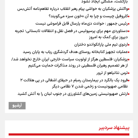
بازگشت، مشکلی ایجاد نشود
واکنش پزشکیان به حواشی پیام رهبر انقلاب درباره تفاهم‌نامه آتش‌بس
کلروفیل چیست و چرا به آن «خون سبز» می‌گویند؟
رئیس جمهور : حوادث دی‌ماه پارسال قابل فراموشی نیست
دستاوردی مهم برای پرسپولیس در فصل نقل و انتقالات تابستانی؛ تجربه
دیروز برای کمک به امروز
اردوی تیم ملی پاراتکواندو دختران
عملیات تجهیز کتابخانه روستای هدف گردشگری ریاب به پایان رسید
پزشکیان: فلسطین هرگز از اولویت سیاست خارجی ایران خارج نخواهد شد/
از هر تصمیم رهبران فلسطینی در روند مذاکرات حمایت می‌کنیم
ترس نتانیاهو از ترور
فرود یک بالگرد در بیمارستان رمبام در حیفای اشغالی در پی هلاکت ۲
نظامی صهیونیست و زخمی شدن ۷ نظامی دیگر
ارتش صهیونیستی زمین‌های کشاورزی در جنوب لبنان را به آتش کشید
پزشکیان: سخت‌ترین شرایط ممکن پس از انقلاب را تجربه میکنیم/ اگر تا
آرشیو
امروز مانده‌ایم بخاطر همه‌ مردم نجیب ایران بوده است/ رهبر شهید مثل
کوه پشتیبان و حامی دولت بود
راویان عشق در مرز مهران؛ روایت حماسه‌ رسانه‌ای اربعین از قاب دوربین
خبرنگاران ایلامی
پیشنهاد سردبیر
بازگشت روان دو میلیون و هشتصد هزار زائر اربعین از مرزهای شش‌گانه