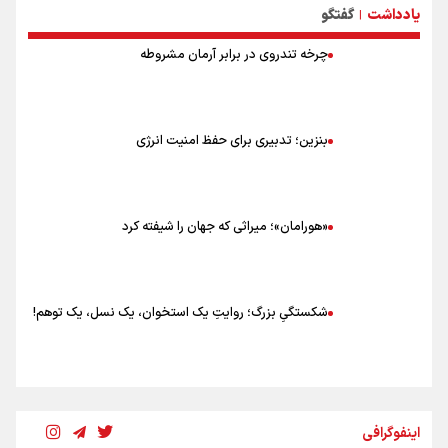
یادداشت
گفتگو
نکاتی مهم برای حفظ سلامت در پیاده روی اربعین
|
چرخه تندروی در برابر آرمان مشروطه
بنزین؛ تدبیری برای حفظ امنیت انرژی
«هورامان»؛ میراثی که جهان را شیفته کرد
شکستگیِ بزرگ؛ روایتِ یک استخوان، یک نسل، یک توهم!
رسانه ملی و حق مردم برای شنیدن صدای رئیس‌جمهوری
اینفوگرافی