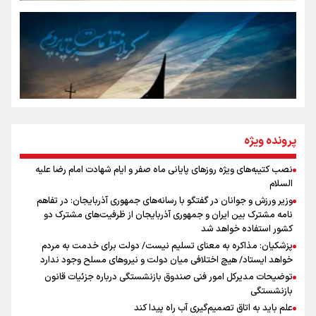
رسانه ملی و حق مردم برای شنیدن صدای رئیس‌جمهوری
روایت ایران از کنار مردم
از طلوع خیابان‌ها تا غروب اشک
پرونده ویژه
نصب کتیبه‌های ویژه روزهای پایانی ماه صفر و ایام شهادت امام رضا علیه
اینفو برنا / توصیه‌هایی طلایی برای پیاده روی اربعین
السلام
جمله‌ای که بغض چهارماهه را شکست؛ «آهای مردم، آقا از
وزیر ورزش و جوانان در گفتگو با رسانه‌های جمهوری آذربایجان: در تفاهم
تهران رفتند»
نامه مشترک بین ایران و جمهوری آذربایجان از ظرفیت‌های مشترک دو
کشور استفاده خواهد شد
پزشکیان: مذاکره به معنای تسلیم نیست/ دولت برای خدمت به مردم
سه حسرتی که به دلم ماند
خواهد ایستاد/ هیچ اختلافی میان دولت و نیروهای مسلح وجود ندارد
توضیحات مدیرکل امور فنی صندوق بازنشستگی درباره جزئیات قانون
بازنشستگی
علم باید به اتاق تصمیم‌گیری آب راه پیدا کند