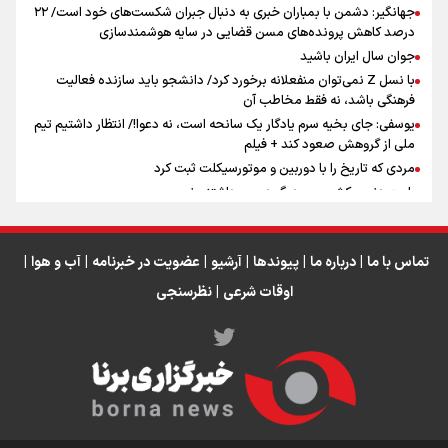
جهانگیر: دشمن با بمباران خبری به دنبال جبران شکست‌های خود است/ ۲۲
درصد کاهش پرونده‌های مسن قضایی در سایه هوشمندسازی
اینفو برنا / جدول کامل فاصله مرز شلمچه تا شهرهای زیارتی
جوان سال ایران باشید
عراق
با نسل Z نمی‌توان منفعلانه برخورد کرد/ دانشجو باید سازنده فعالیت
فرهنگی باشد، نه فقط مخاطب آن
یوسفی: جای بخیه سرم یادگار یک سانحه است، نه دعوا!/ انتظار داشتیم تیم
ملی از گروهش صعود کند + فیلم
مردی که تاریخ را با دوربین و موتورسیکلت ثبت کرد
رابرت دنیرو: کشور من دیگر دوست‌داشتنی نیست
دبیر فدراسیون بولینگ و بیلیارد: از رسانه ملی انتظار حمایت داریم/ در
انتظار حضور تیم‌های بزرگ مثل استقلال در لیگ هستیم
تورم ۵۸ درصدی معدن / وقتی هزینه استخراج از توان قیمت‌گذاری سبقت
تماس با ما
|
درباره ما
|
پیوندها
|
آرشیو
|
عضویت در خبرنامه
|
آب و هوا
|
می‌گیرد/ رشد ۳۰۰ تا ۴۰۰ درصدی مواد ناریه
اوقات شرعی
|
نظرسنجی
اینفو برنا/ میزان مالیات بر ارزش افزوده چقدر است؟