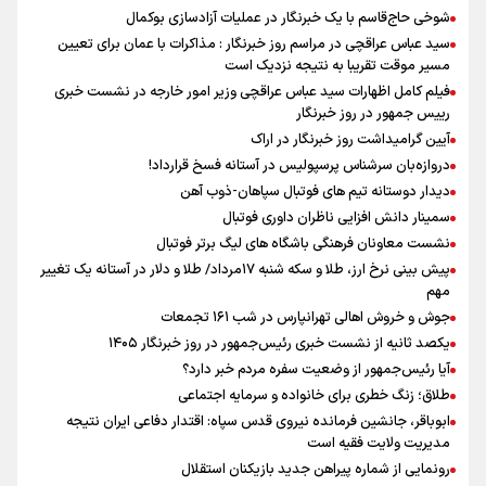
شوخی حاج‌قاسم با یک خبرنگار در عملیات آزادسازی بوکمال
سید عباس عراقچی در مراسم روز خبرنگار : مذاکرات با عمان برای تعیین
مسیر موقت تقریبا به نتیجه نزدیک است
فیلم کامل اظهارات سید عباس عراقچی وزیر امور خارجه در نشست خبری
رییس جمهور در روز خبرنگار
آیین گرامیداشت روز خبرنگار در اراک
دروازه‌بان سرشناس پرسپولیس در آستانه فسخ قرارداد!
دیدار دوستانه تیم های فوتبال سپاهان-ذوب آهن
سمینار دانش افزایی ناظران داوری فوتبال
نشست معاونان فرهنگی باشگاه های لیگ برتر فوتبال
پیش بینی نرخ ارز، طلا و سکه شنبه ۱۷مرداد/ طلا و دلار در آستانه یک تغییر
مهم
جوش و خروش اهالی تهرانپارس در شب ۱۶۱ تجمعات
یکصد ثانیه از نشست خبری رئیس‌جمهور در روز خبرنگار ۱۴۰۵
آیا رئیس‌جمهور از وضعیت سفره مردم خبر دارد؟
طلاق؛ زنگ خطری برای خانواده و سرمایه اجتماعی
ابوباقر، جانشین فرمانده نیروی قدس سپاه: اقتدار دفاعی ایران نتیجه
مدیریت ولایت فقیه است
رونمایی از شماره پیراهن جدید بازیکنان استقلال