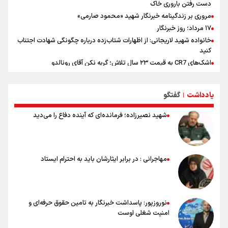
دست رفتن باروری خاک
مروری بر زندگینامه خبرنگار شهید «محمود صارمی»
۱۷ مرداد؛ روز خبرنگار
خانواده شهید لاریجانی: از اظهارات شتاب‌زده درباره چگونگی شهادت اجتناب
کنید
اشک‌های CR7 به قیمت ۲۳ سال تلاش؛ گریه نکن آقای رونالدو
حیدری: افزایش تیم‌های جام جهانی هم سود داشت و هم ضرر/ تیم ملی در
جام جهانی مردود نشد
یادداشت
گفتگو
|
تلاش مدام برای زنده نگه داشتن هنر ایرانی
نصرتی: پاسخ بیرانوند سنخیتی با صحبت‌های علی دایی نداشت/
شهید نصیرزاده؛ فرمانده‌ای که آینده دفاع را می‌دید
ملی‌پوشان نباید از خودشان تعریف کنند!
خلعتبری: جای دو سه نفر در جام جهانی خالی بود/ تیم ملی نیاز به تغییر
نسل دارد/ دوست دارم آرژانتین قهرمان شود
شاهرخی: اندازه داشته‌هایمان از بازار جام جهانی برداشت کردیم/ دودستی
مهاجرانی : در برابر ایثارشان باید به احترام ایستاد
سرنوشت صعود را به تیم‌های دیگر سپردیم
عالمی: جام جهانی از مرحله حذفی جان گرفت/ درباره شیوه بازی تیم ملی
نقد وجود دارد
نوروزپور: پاسداشت خبرنگار به تامین حقوق حرفه‌ای و
امنیت شغلی اوست