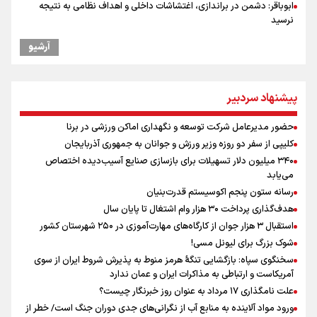
ابوباقر: دشمن در براندازی، اغتشاشات داخلی و اهداف نظامی به نتیجه
نرسید
محمد نوری روبروی پرسپولیس می ایستد!
آرشیو
رهبر شهید انقلاب: آمریکایی‌ها صدها هزار نفر را با بمب اتم کشتند بدون
هیچ استدلالی!
مراسم گرامیداشت روز خبرنگار
پیشنهاد سردبیر
علی‌نژاد در مراسم انجمن ورزشی نویسان در روز خبرنگار : رسانه‌های خبری
در سال گذشته تا به امروز اتفاقات بزرگی را رقم زدند
حضور مدیرعامل شرکت توسعه و نگهداری اماکن ورزشی در برنا
ونس: در حال کار بر روی ایجاد یک سیستم ناوبری امن هستیم
کلیپی از سفر دو روزه وزیر ورزش و جوانان به جمهوری آذربایجان
سخنگوی سپاه: بازگشایی تنگۀ هرمز منوط به پذیرش شروط ایران از سوی
۳۴۰ میلیون دلار تسهیلات برای بازسازی صنایع آسیب‌دیده اختصاص
آمریکاست و ارتباطی به مذاکرات ایران و عمان ندارد
می‌یابد
سیدمناف هاشمی در مراسم انجمن ورزشی نویسان : قدردان زحمات اهالی
رسانه ستون پنجم اکوسیستم قدرت‌بنیان
رسانه به ویژه ورزشی نویسان هستیم
هدف‌گذاری پرداخت ۳۰ هزار وام اشتغال تا پایان سال
علت نامگذاری ۱۷ مرداد به عنوان روز خبرنگار چیست؟
استقبال ۳ هزار جوان از کارگاه‌های مهارت‌آموزی در ۲۵۰ شهرستان کشور
شوک بزرگ برای لیونل مسی!
سخنگوی سپاه: بازگشایی تنگۀ هرمز منوط به پذیرش شروط ایران از سوی
آمریکاست و ارتباطی به مذاکرات ایران و عمان ندارد
علت نامگذاری ۱۷ مرداد به عنوان روز خبرنگار چیست؟
ورود مواد آلاینده به منابع آب از نگرانی‌های جدی دوران جنگ است/ خطر از