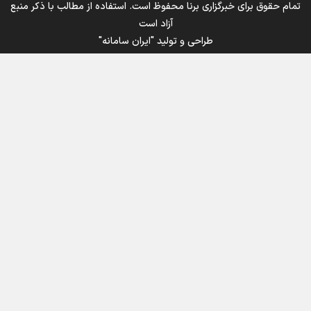
تمام حقوق برای خبرگزاری برنا محفوظ است. استفاده از مطالب با ذکر منبع
آزاد است
طراحی و تولید
"ایران سامانه"
اینفوبرنا/ سقف معافیت مالیاتی حقوق کارکنان دولت و
بازنشستگان در بودجه ۱۴۰۵ چقدر است؟
اینفوبرنا/ حداقل حقوق بازنشستگان کشوری و لشکری در