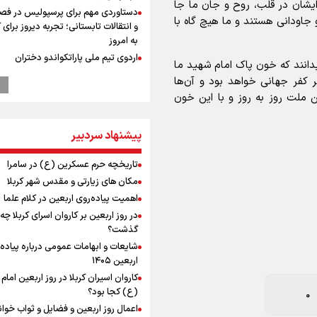
ایشان در قلب، روح و جان ما جا
دستاوردی مهم برای پرسپولیس در فص
و جاودانی هستند و ما هیچ گاه با
و انتقالات تابستانی؛ تجربه دیروز برای
به امروز
اردوی تیم ملی پاراتکواندو دختران
انند که خون پاک امام شهید ما
عملیات تجهیز کتابخانه روستای هدف
 کفر جهانی خواهد بود و آن‌ها
گردشگری ریاب به پایان رسید
ین ملت روز به روز و با این خون
پزشکیان: فلسطین هرگز از اولویت سی
خارجی ایران خارج نخواهد شد/ از هر 
پیشنهاد سردبیر
رهبران فلسطینی در روند مذاکرات حما
می‌کنیم
تاریخچه حرم عسکرین (ع) در سامرا
ترس نتانیاهو از ترور
مکان های زیارتی و مقدس شهر کربلا
فرود یک بالگرد در بیمارستان رمبام در
اشغالی در پی هلاکت ۲ نظامی
اهمیت پیاده‌روی اربعین در کلام علما
0
زخمی شدن ۷ نظامی دیگر
در روز اربعین بر کاروان اسرای کربلا چه
ارتش صهیونیستی زمین‌های کشاورزی 
گذشت؟
جنوب لبنان را به آتش کشید
شایعات و ابهامات عمومی درباره پیاده
چه کسی باید قیمت‌ها را تعیین کند؟
اربعین ۱۴۰۵
بازگشت روان دو میلیون و هشتصد هزار
کاروان اسیران کربلا در روز اربعین اما
اربعین از مرزهای شش‌گانه
(ع) کجا بود؟
پزشکیان: سخت‌ترین شرایط ممکن پس
اعمال روز اربعین و فضایل و ثواب خوا