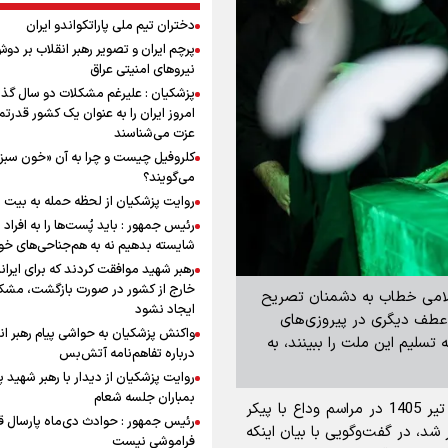
دختران تیم ملی پاراتکواندو ایران
پرچم ایران و تصویر رهبر انقلاب بر دو
نیروهای امنیتی عراق
پزشکیان : علیرغم مشکلات دو سال گذ
امروز ایران را به عنوان یک کشور قدرتمن
عزت می‌شناسند
کلروفیل چیست و چرا به آن «خون سبز
می‌گویند؟
روایت پزشکیان از لحظه حمله به بیت 
رئیس جمهور : باید پُست‌ها را به افراد
شایسته بدهیم نه به هم‌جناحی‌های خ
رهبر شهید موافقت کردند که برای ایران
خارج از کشور در صورت بازگشت، مشک
اسلامی خطاب به دشمنان تصریح
ایجاد نشود
ه عطف دیگری در پیروزی‌های
واکنش پزشکیان به حواشی پیام رهبر ان
 تسلیم این ملت را ببینند، به
درباره تفاهم‌نامه آتش‌بس
روایت پزشکیان از دیدار با رهبر شهید 
بمباران جلسه شعام
به گزارش برنا، سردار احمد وحیدی شامگاه پنجشنبه ۱۱ تیر 1405 در مراسم وداع با پیکر
رئیس جمهور : حوادث دی‌ماه پارسال ق
 شد، در گفت‌وگویی با بیان اینکه
فراموشی نیست