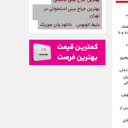
بهترین جراح بینی استخوانی در
ش
تهران
بلیط اتوبوس
دانلود وان موزیک
شته،
د و با
»
رهبری
ودمان
یان
لی
قلاب
پس از
ابل