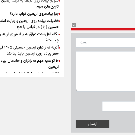
ماندگار شد
افزوده چقدر است؟
تاریخ‌های مهم
چرا پیاده‌روی اربعین ثواب دارد؟
فضیلت پیاده روی اربعین و زیارت امام
حسین (ع) در قیاس با حج
نگاه اهل‌سنت عراق به پیاده‌روی اربعی
اینفوبرنا/ سقف معافیت مالیاتی
چیست؟
آنچه که زائران ار
حقوق کارکنان دولت و بازنشست
سفر پیاده روی اربعین باید بدانند
در بودجه ۱۴۰۵ چقدر است؟
۱۰ توصیه مهم به زائران و خادمان پیاد
اربعین
۱۳ توصیه امام صادق (ع) برای پیاده‌ر
اربعین
۲۰ توصیه کاربردی برای شرکت در پیاد
اینفوبرنا/ حداقل حقوق
اربعین ۱۴۰۵
پاسخ به سه‌ شبهه درباره پیاده‌روی ارب
بازنشستگان کشوری و لشکری د
آب و هوا
|
اوقات شرعی
|
نظرسنجی
لایحه بودجه سال ۱۴۰۵ چقدر است؟