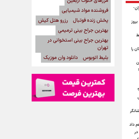
مرزهای خلوت اربعین
ان-
فروشنده مواد شیمیایی
پخش زنده فوتبال
رزرو هتل کیش
بروز
بهترین جراح بینی ترمیمی
ط
بهترین جراح بینی استخوانی در
تهران
ن را
بلیط اتوبوس
دانلود وان موزیک
ن
شانگر
م داد
در