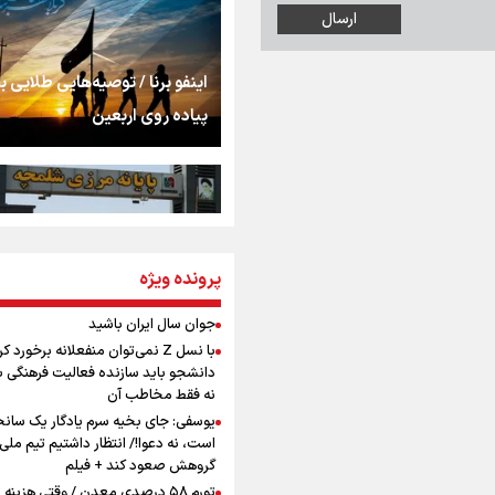
شنیدن صدای رئیس‌ج
روایت ایران از کنار مر
اینفو برنا / توصیه‌هایی طلایی ب
پیاده روی اربعین
از طلوع خیابان‌ها تا 
اشک
جمله‌ای که بغض چها
پرونده ویژه
اینفو برنا / جدول کامل فاصله م
را شکست؛ «آهای مردم، 
شلمچه تا شهرهای زیارتی عراق
تهران رفتند»
جوان سال ایران باشید
با نسل Z نمی‌توان منفعلانه برخورد ک
سه حسرتی که به دلم 
دانشجو باید سازنده فعالیت فرهنگی ب
نه فقط مخاطب آن
یوسفی: جای بخیه سرم یادگار یک سانح
است، نه دعوا!/ انتظار داشتیم تیم ملی 
مومنِ مقتدرِ مظلوم
گروهش صعود کند + فیلم
اینفو برنا/ میزان مالیات بر ارزش
تورم ۵۸ درصدی معدن / وقتی هزینه