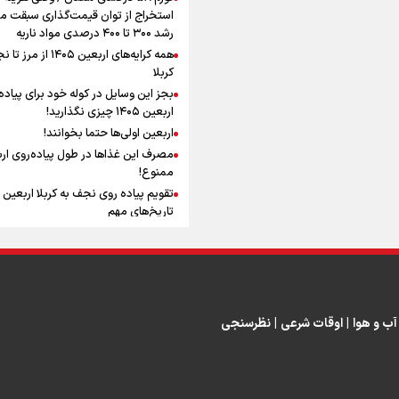
افزوده چقدر است؟
استخراج از توان قیمت‌گذاری سبقت می
رشد ۳۰۰ تا ۴۰۰ درصدی مواد ناریه
همه کرایه‌های اربعین ۱۴۰۵ از 
کربلا
بجز این وسایل در کوله خود برای پیاده
اربعین ۱۴۰۵ چیزی نگذارید!
اینفوبرنا/ سقف معافیت مالیاتی
اربعین اولی‌ها حتما بخوانند!
حقوق کارکنان دولت و بازنشست
مصرف این غذاها در طول پیاده‌روی ار
در بودجه ۱۴۰۵ چقدر است؟
ممنوع!
تاریخ‌های مهم
چرا پیاده‌روی اربعین ثواب دارد؟
فضیلت پیاده روی اربعین و زیارت امام
حسین (ع) در قیاس با حج
اینفوبرنا/ حداقل حقوق
نگاه اهل‌سنت عراق به پیاده‌روی اربعی
بازنشستگان کشوری و لشکری د
چیست؟
آب و هوا
|
اوقات شرعی
|
نظرسنجی
لایحه بودجه سال ۱۴۰۵ چقدر است؟
آنچه که زائران ار
سفر پیاده روی اربعین باید بدانند