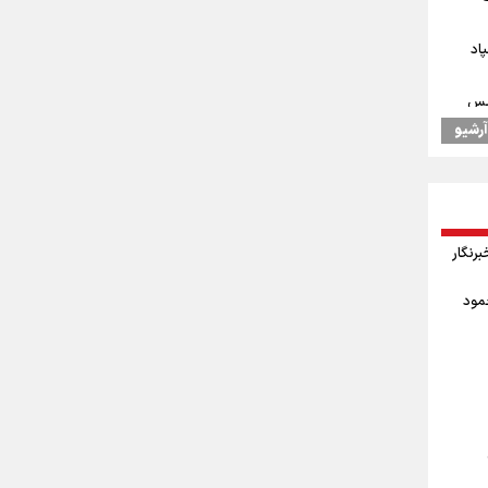
اد
یس
آرشیو
‌گیرد/
وز خبرنگار
 جودوی
حمود
ال به
درسه