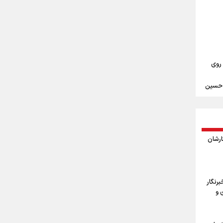
علیرضا نصیری وزنه‌برداری ایرانی دسته ۱۱۰
‌ها به
 روی
م حسین
ندن
مین
ثارشان
ربعین
ا
رنگار
 و
اربعین