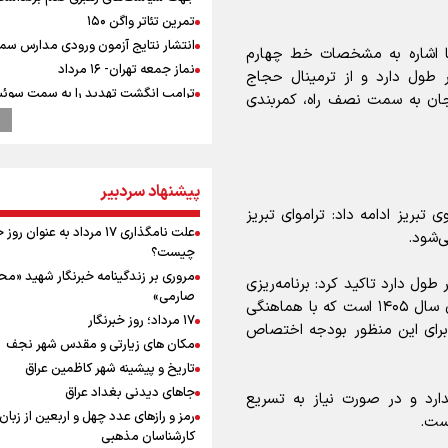
تمرین تئاتر واگن ۱۵۰
انتشار نتایج آزمون ورودی مدارس سمپ
با اشاره به مشخصات خط چهارم
نماز جمعه تهران- ۱۶ مرداد
رنشان کرد: تراموای تبریز ۱۹ کیلومتر طول دارد و از ترمینال حجاج
ترامپ انگشت تهدید را به سمت سوئ
یجان به سمت نصف راه، کمربندی
گرفت؛ اقتصادتان را به هم می‌ریزم
تورم ۵۸ درصدی معدن / وقتی هزینه
استخراج از توان قیمت‌گذاری سبقت می
رشد ۳۰۰ تا ۴۰۰ درصدی مواد ناریه
پیشنهاد سردبیر
پالایشگاه نفت اسلواکی منفجر شد
تبریز ادامه داد: تراموای تبریز
میان صعود و سقوط
علت نامگذاری ۱۷ مرداد به عنوان ر
وزیر ورزش و جوانان ایران از مرکز ملی
چیست؟
جمهوری آذربایجان بازدید کرد
مروری بر زندگینامه خبرنگار شهید «م
اینکه فاز نخست تراموای تبریز ۸ کیلومتر طول دارد تاکید کرد: برنامه‌ریزی
بازدید وزیر ورزش ایران از مجموعه ملی
صارمی»
شهرداری بهره‌برداری از فاز نخست تراموای تبریز تا پایان سال ۱۴۰۵ است که با هماهنگی
تیراندازی باکو یکی از مجهزترین مراکز
۱۷ مرداد؛ روز خبرنگار
رای این منظور بودجه اختصاص
تیراندازی منطقه
مکان های زیارتی و مقدس شهر نجف
موسی جنپو، بازیکن فصل گذشته استقل
تاریخ و پیشینه شهر کاظمین عراق
پانتولیکوس یونان پیوست
جاهای دیدنی بغداد عراق
ارد و در صورت نیاز به تسریع
افزایش تعداد قربانیان تیراندازی در م
رمز و رازهای عدد چهل و اربعین از زبان
 است.
تایلندی
کارشناسان مذهبی
ورزشکاران سنگنوردی