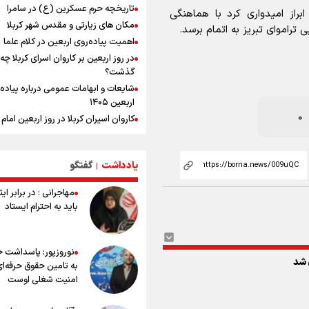
تاریخچه حرم عسکرین (ع) در سامرا
راز امیدواری کرد با هماهنگی
یمن، ایستاده در برابر تحریم و تجاوز
مکان های زیارتی و مقدس شهر کربلا
تراموای تبریز به اتمام برسد.
اهمیت پیاده‌روی اربعین در کلام علما
کیلوگرم : امیدوارم با خوشرنگ‌ترین مدال
در روز اربعین بر کاروان اسرای کربلا چه
ایران برگردیم
گذشت؟
شایعات و ابهامات عمومی درباره پیاده
اربعین ۱۴۰۵
0
کاروان اسیران کربلا در روز اربعین اما
(ع) کجا بود؟
اعمال روز اربعین و فضایل و ثواب خوا
زیارت اربعین
یادداشت
گفتگو
|
وجه تسمیه و علت نامگذاری شهر کاظ
مهاجرانی : در برابر ای
وجه تسمیه و علت نامگذاری شهر نجف
باید به احترام ایستاد
راهنمای کامل درباره مسیر پیاده روی ا
از طریق العلماء
وجه تسمیه و علت نامگذاری شهر سامر
نوروزپور: پاسداشت خب
وجه تسمیه و علت نامگذاری شهر کربلا
به تامین حقوق حرفه‌ای
بهترین موکب‌های ایرانی در پیاده روی 
امنیت شغلی اوست
۱۴۰۵