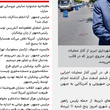
افتتاحیه جشنواره نمايش عروسكى تهر
مبارك
رئیس جمهور : آیا انجام مذاکرات باعث 
جنگ شد؟
دلیل امضای تفاهم‌نامه آتش‌بس توس
رئیس‌جمهور از زبان پزشکیان
پزشکیان : آمریکا تلاش می‌کند همسایگا
علیه ما بسیج کند
کنسرت خسوف، ارکستر سمفونیک تهرا
رداری تبریز از آغاز عملیات
رئیس جمهور : زیر بار زور نمی‌رویم، اما
ار متروی تبریز که در قالب
به‌دنبال جنگ و تجاوز هم نیستیم
دلیل تأکید پزشکیان بر اجرای طرح
محله‌محوری و مسجدمحوری چیست؟
فر، در آیین آغاز عملیات اجرایی
واکنش پزشکیان به شایعه تهدید رهبری
ریز ششم اسفند سال گذشته انجام
توسط رئیس‌جمهور
ن صهیونی و آمریکایی به میهن
رهبر شهید انقلاب: بمباران هیروشیما ن
طبیعت استکباری آمریکا است
پزشکیان: هرگز استعفا نداده‌ام و نخواه
ای ذیربط از حمله پلیس راهور
رئیس جمهور : هیچ دولتی به اندازه ما 
عملیات اجرایی خط چهارم متروی تبریز در قالب تراموای شهری امروز پنج شنبه ۱۱ تیرماه
جهت سیاست‌های رهبری قدم برنداشت