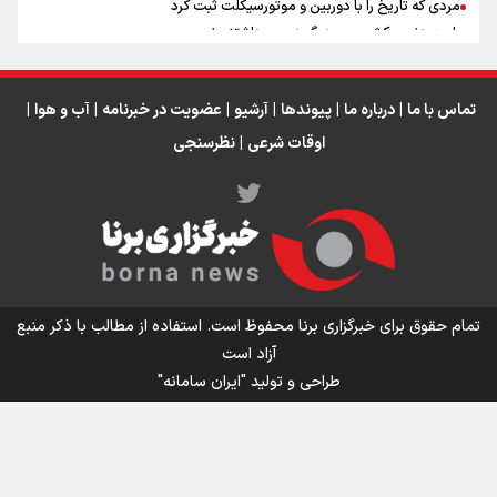
مردی که تاریخ را با دوربین و موتورسیکلت ثبت کرد
رابرت دنیرو: کشور من دیگر دوست‌داشتنی نیست
دبیر فدراسیون بولینگ و بیلیارد: از رسانه ملی انتظار حمایت داریم/ در
انتظار حضور تیم‌های بزرگ مثل استقلال در لیگ هستیم
تورم ۵۸ درصدی معدن / وقتی هزینه استخراج از توان قیمت‌گذاری سبقت
تماس با ما
|
درباره ما
|
پیوندها
|
آرشیو
|
عضویت در خبرنامه
|
آب و هوا
|
می‌گیرد/ رشد ۳۰۰ تا ۴۰۰ درصدی مواد ناریه
اوقات شرعی
|
نظرسنجی
اینفو برنا/ میزان مالیات بر ارزش افزوده چقدر است؟
تمام حقوق برای خبرگزاری برنا محفوظ است. استفاده از مطالب با ذکر منبع
آزاد است
طراحی و تولید
"ایران سامانه"
اینفوبرنا/ سقف معافیت مالیاتی حقوق کارکنان دولت و