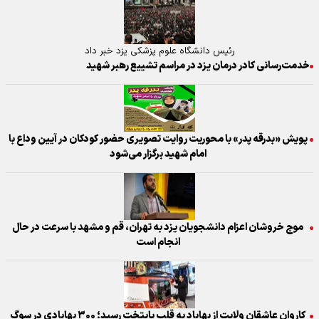
رئیس دانشگاه علوم پزشکی یزد خبر داد
خدمت‌رسانی کادر درمان یزد در مراسم تشییع رهبر شهید
پویش «بدرقه پدر» با محوریت روایت تصویری حضور کودکان در آیین وداع با
امام شهید برگزار می‌شود
موج خروشان اعزام دانشجویان یزد به تهران، قم و مشهد با سرعت در حال
انجام است
کاروان عاشقان ولایت از بهاباد به قلب پایتخت رسید؛ ۳۰۰ بهابادی در سوگ