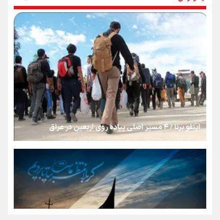
بنزین؛ تدبیری برای حفظ امنیت انرژی
«هورامان»؛ میراثی که جهان را شیفته کرد
شکستگیِ بزرگ؛ روایتِ یک استخوان، یک نسل، یک توهم!
اینفو برنا / ۴ مسیر اصلی پیاده روی اربعین در عراق
رسانه ملی و حق مردم برای شنیدن صدای رئیس‌جمهوری
روایت ایران از کنار مردم