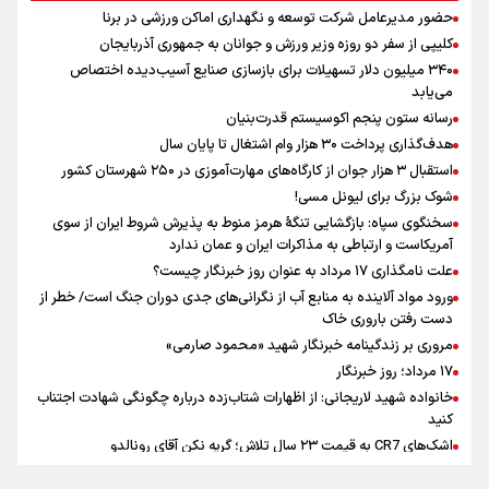
ونس: در حال کار بر روی ایجاد یک سیستم ناوبری امن هستیم
حضور مدیرعامل شرکت توسعه و نگهداری اماکن ورزشی در برنا
علی‌نژاد در مراسم انجمن ورزشی نویسان در روز خبرنگار : رسانه‌های خبری
کلیپی از سفر دو روزه وزیر ورزش و جوانان به جمهوری آذربایجان
در سال گذشته تا به امروز اتفاقات بزرگی را رقم زدند
۳۴۰ میلیون دلار تسهیلات برای بازسازی صنایع آسیب‌دیده اختصاص
سیدمناف هاشمی در مراسم انجمن ورزشی نویسان : قدردان زحمات اهالی
می‌یابد
رسانه به ویژه ورزشی نویسان هستیم
رسانه ستون پنجم اکوسیستم قدرت‌بنیان
فوران یک آتشفشان قدرتمند در جنوب غربی کلمبیا
هدف‌گذاری پرداخت ۳۰ هزار وام اشتغال تا پایان سال
استقبال ۳ هزار جوان از کارگاه‌های مهارت‌آموزی در ۲۵۰ شهرستان کشور
شوک بزرگ برای لیونل مسی!
سخنگوی سپاه: بازگشایی تنگۀ هرمز منوط به پذیرش شروط ایران از سوی
آمریکاست و ارتباطی به مذاکرات ایران و عمان ندارد
علت نامگذاری ۱۷ مرداد به عنوان روز خبرنگار چیست؟
ورود مواد آلاینده به منابع آب از نگرانی‌های جدی دوران جنگ است/ خطر از
دست رفتن باروری خاک
مروری بر زندگینامه خبرنگار شهید «محمود صارمی»
۱۷ مرداد؛ روز خبرنگار
خانواده شهید لاریجانی: از اظهارات شتاب‌زده درباره چگونگی شهادت اجتناب
کنید
اشک‌های CR7 به قیمت ۲۳ سال تلاش؛ گریه نکن آقای رونالدو
حیدری: افزایش تیم‌های جام جهانی هم سود داشت و هم ضرر/ تیم ملی در