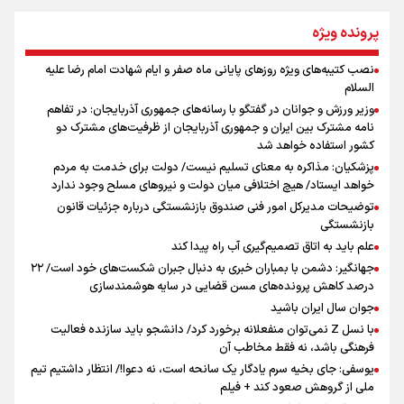
از طلوع خیابان‌ها تا غروب اشک
پرونده ویژه
نصب کتیبه‌های ویژه روزهای پایانی ماه صفر و ایام شهادت امام رضا علیه
اینفو برنا / توصیه‌هایی طلایی برای پیاده روی اربعین
السلام
جمله‌ای که بغض چهارماهه را شکست؛ «آهای مردم، آقا از
وزیر ورزش و جوانان در گفتگو با رسانه‌های جمهوری آذربایجان: در تفاهم
تهران رفتند»
نامه مشترک بین ایران و جمهوری آذربایجان از ظرفیت‌های مشترک دو
کشور استفاده خواهد شد
پزشکیان: مذاکره به معنای تسلیم نیست/ دولت برای خدمت به مردم
سه حسرتی که به دلم ماند
خواهد ایستاد/ هیچ اختلافی میان دولت و نیروهای مسلح وجود ندارد
توضیحات مدیرکل امور فنی صندوق بازنشستگی درباره جزئیات قانون
بازنشستگی
علم باید به اتاق تصمیم‌گیری آب راه پیدا کند
جهانگیر: دشمن با بمباران خبری به دنبال جبران شکست‌های خود است/ ۲۲
درصد کاهش پرونده‌های مسن قضایی در سایه هوشمندسازی
اینفو برنا / جدول کامل فاصله مرز شلمچه تا شهرهای زیارتی
جوان سال ایران باشید
عراق
با نسل Z نمی‌توان منفعلانه برخورد کرد/ دانشجو باید سازنده فعالیت
فرهنگی باشد، نه فقط مخاطب آن
یوسفی: جای بخیه سرم یادگار یک سانحه است، نه دعوا!/ انتظار داشتیم تیم
ملی از گروهش صعود کند + فیلم