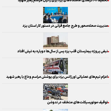
تخفیف ۶۰ درصدی اقامتگاه‌های یزد برای زائران مراسم رهبر شهید
مدیریت محله‌محور و طرح جامع قرآنی در دستور کار استان یزد
نبض پروژه بیمارستان قلب یزد پس از سال‌ها دوباره به تپش افتاد
اعزام تیم‌های عملیاتی اورژانس یزد برای پوشش مراسم وداع با رهبر شهید
توقیف موتورسیکلت‌های متخلف در ندوشن