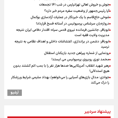
جوش و خروش اهالی تهرانپارس در شب ۱۶۱ تجمعات
آیا رئیس‌جمهور از وضعیت سفره مردم خبر دارد؟
شوخی حاج‌قاسم با یک خبرنگار در عملیات آزادسازی بوکمال
دروازه‌بان سرشناس پرسپولیس در آستانه فسخ قرارداد!
ابوباقر، جانشین فرمانده نیروی قدس سپاه: اقتدار دفاعی ایران نتیجه
مدیریت ولایت فقیه است
ابوباقر: دشمن در براندازی، اغتشاشات داخلی و اهداف نظامی به نتیجه
نرسید
رونمایی از شماره پیراهن جدید بازیکنان استقلال
محمد نوری روبروی پرسپولیس می ایستد!
رهبر شهید انقلاب: آمریکایی‌ها صدها هزار نفر را با بمب اتم کشتند بدون
هیچ استدلالی!
جوادی: مدال بازی‌های آسیایی را می‌خواهم/ بهداد سلیمی شرایط ورزشکار
را درک می‌کند
مراسم گرامیداشت روز خبرنگار
آرشیو
گرامیداشت روز خبرنگار در شیراز
گرامیداشت روز خبرنگار
سخنگوی سپاه: بازگشایی تنگۀ هرمز منوط به پذیرش شروط ایران از سوی
پیشنهاد سردبیر
آمریکاست و ارتباطی به مذاکرات ایران و عمان ندارد