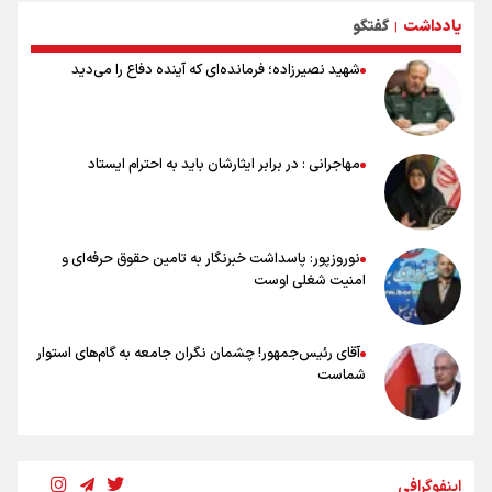
جام جهانی مردود نشد
یادداشت
گفتگو
|
تلاش مدام برای زنده نگه داشتن هنر ایرانی
نصرتی: پاسخ بیرانوند سنخیتی با صحبت‌های علی دایی نداشت/
شهید نصیرزاده؛ فرمانده‌ای که آینده دفاع را می‌دید
ملی‌پوشان نباید از خودشان تعریف کنند!
خلعتبری: جای دو سه نفر در جام جهانی خالی بود/ تیم ملی نیاز به تغییر
نسل دارد/ دوست دارم آرژانتین قهرمان شود
شاهرخی: اندازه داشته‌هایمان از بازار جام جهانی برداشت کردیم/ دودستی
مهاجرانی : در برابر ایثارشان باید به احترام ایستاد
سرنوشت صعود را به تیم‌های دیگر سپردیم
عالمی: جام جهانی از مرحله حذفی جان گرفت/ درباره شیوه بازی تیم ملی
نقد وجود دارد
نوروزپور: پاسداشت خبرنگار به تامین حقوق حرفه‌ای و
امنیت شغلی اوست
آقای رئیس‌جمهور! چشمان نگران جامعه به گام‌های استوار
شماست
چرخه تندروی در برابر آرمان مشروطه
اینفوگرافی