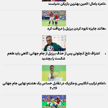
نامزد یامال: لامین بهترین بازیکن دنیاست
هالند جایزه نابود کردن برزیل را دریافت کرد
اعتراف تلخ آنچلوتی پس از حذف برزیل از جام جهانی: گاهی باید طعم
شکست را بچشید
اعلام ترکیب انگلیس و مکزیک در تقابل حساس یک هشتم نهایی جام جهانی
۲۰۲۶