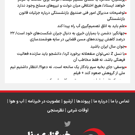
خواهد ایستاد/ هیچ اختلافی میان دولت و نیروهای مسلح وجود ندارد
توضیحات مدیرکل امور فنی صندوق بازنشستگی درباره جزئیات قانون
بازنشستگی
علم باید به اتاق تصمیم‌گیری آب راه پیدا کند
جهانگیر: دشمن با بمباران خبری به دنبال جبران شکست‌های خود است/ ۲۲
درصد کاهش پرونده‌های مسن قضایی در سایه هوشمندسازی
اینفو برنا / ۴ مسیر اصلی پیاده روی اربعین در عراق
جوان سال ایران باشید
با نسل Z نمی‌توان منفعلانه برخورد کرد/ دانشجو باید سازنده فعالیت
فرهنگی باشد، نه فقط مخاطب آن
یوسفی: جای بخیه سرم یادگار یک سانحه است، نه دعوا!/ انتظار داشتیم تیم
ملی از گروهش صعود کند + فیلم
مردی که تاریخ را با دوربین و موتورسیکلت ثبت کرد
رابرت دنیرو: کشور من دیگر دوست‌داشتنی نیست
دبیر فدراسیون بولینگ و بیلیارد: از رسانه ملی انتظار حمایت داریم/ در
انتظار حضور تیم‌های بزرگ مثل استقلال در لیگ هستیم
تماس با ما
|
درباره ما
|
پیوندها
|
آرشیو
|
عضویت در خبرنامه
|
آب و هوا
|
اوقات شرعی
|
نظرسنجی
اینفو برنا / توصیه‌هایی طلایی برای پیاده روی اربعین