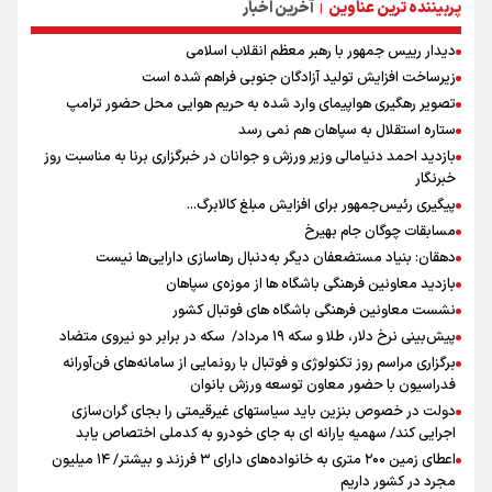
پربیننده ترین عناوین
آخرین اخبار
|
دیدار رییس جمهور با رهبر معظم انقلاب اسلامی
زیرساخت افزایش تولید آزادگان جنوبی فراهم شده است
تصویر رهگیری هواپیمای وارد شده به حریم هوایی محل حضور ترامپ
ستاره استقلال به سپاهان هم نمی رسد
بازدید احمد دنیامالی وزیر ورزش و جوانان در خبرگزاری برنا به مناسبت روز
خبرنگار
پیگیری رئیس‌جمهور برای افزایش مبلغ کالابرگ...
مسابقات چوگان جام بهیرخ
دهقان: بنیاد مستضعفان دیگر به‌دنبال رهاسازی دارایی‌ها نیست
بازدید معاونین فرهنگی باشگاه ها از موزه‌ی سپاهان
نشست معاونین فرهنگی باشگاه های فوتبال کشور
پیش‌بینی نرخ دلار، طلا و سکه ۱۹ مرداد/ سکه در برابر دو نیروی متضاد
برگزاری مراسم روز تکنولوژی و فوتبال با رونمایی از سامانه‌های فن‌آورانه
فدراسیون با حضور معاون توسعه ورزش بانوان
دولت در خصوص بنزین باید سیاستهای غیرقیمتی را بجای گران‌سازی
اجرایی کند/ سهمیه یارانه ای به جای خودرو به کدملی اختصاص یابد
اعطای زمین ۲۰۰ متری به خانواده‌های دارای ۳ فرزند و بیشتر/ ۱۴ میلیون
مجرد در کشور داریم