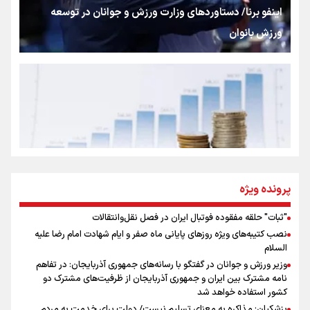
شکستگیِ بزرگ؛ روایتِ یک استخوان، یک نسل، یک توهم!
اینفو برنا/ دستاوردهای وزارت ورزش و جوانان در توسعه
ورزش بانوان
رسانه ملی و حق مردم برای شنیدن صدای رئیس‌جمهوری
روایت ایران از کنار مردم
از طلوع خیابان‌ها تا غروب اشک
پرونده ویژه
"ثبات" حلقه مفقوده فوتبال ایران در فصل نقل‌وانتقالات
اینفو برنا/ میزان مالیات بر ارزش افزوده چقدر است؟
نصب کتیبه‌های ویژه روزهای پایانی ماه صفر و ایام شهادت امام رضا علیه
جمله‌ای که بغض چهارماهه را شکست؛ «آهای مردم، آقا از
السلام
تهران رفتند»
وزیر ورزش و جوانان در گفتگو با رسانه‌های جمهوری آذربایجان: در تفاهم
نامه مشترک بین ایران و جمهوری آذربایجان از ظرفیت‌های مشترک دو
کشور استفاده خواهد شد
سه حسرتی که به دلم ماند
پزشکیان: مذاکره به معنای تسلیم نیست/ دولت برای خدمت به مردم