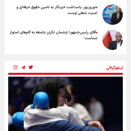
نوروزپور: پاسداشت خبرنگار به تامین حقوق حرفه‌ای و
امنیت شغلی اوست
آقای رئیس‌جمهور! چشمان نگران جامعه به گام‌های استوار
شماست
چرخه تندروی در برابر آرمان مشروطه
اینفوگرافی
بنزین؛ تدبیری برای حفظ امنیت انرژی
«هورامان»؛ میراثی که جهان را شیفته کرد