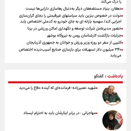
را درک می‌کند
دهقان: بنیاد مستضعفان دیگر به‌دنبال رهاسازی دارایی‌ها نیست
دولت در خصوص بنزین باید سیاستهای غیرقیمتی را بجای گران‌سازی
اجرایی کند/ سهمیه یارانه ای به جای خودرو به کدملی اختصاص یابد
حضور مدیرعامل شرکت توسعه و نگهداری اماکن ورزشی در برنا
جزئیات بازگشت کارشناسان روس به نیروگاه بوشهر
کلیپی از سفر دو روزه وزیر ورزش و جوانان به جمهوری آذربایجان
۳۴۰ میلیون دلار تسهیلات برای بازسازی صنایع آسیب‌دیده اختصاص
می‌یابد
رسانه ستون پنجم اکوسیستم قدرت‌بنیان
هدف‌گذاری پرداخت ۳۰ هزار وام اشتغال تا پایان سال
یادداشت
گفتگو
استقبال ۳ هزار جوان از کارگاه‌های مهارت‌آموزی در ۲۵۰ شهرستان کشور
|
شوک بزرگ برای لیونل مسی!
شهید نصیرزاده؛ فرمانده‌ای که آینده دفاع را می‌دید
سخنگوی سپاه: بازگشایی تنگۀ هرمز منوط به پذیرش شروط ایران از سوی
آمریکاست و ارتباطی به مذاکرات ایران و عمان ندارد
علت نامگذاری ۱۷ مرداد به عنوان روز خبرنگار چیست؟
ورود مواد آلاینده به منابع آب از نگرانی‌های جدی دوران جنگ است/ خطر از
مهاجرانی : در برابر ایثارشان باید به احترام ایستاد
دست رفتن باروری خاک
مروری بر زندگینامه خبرنگار شهید «محمود صارمی»