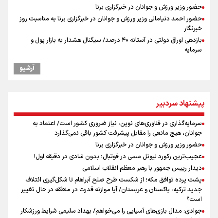
حضور وزیر ورزش و جوانان در خبرگزاری برنا
حضور احمد دنیامالی وزیر ورزش و جوانان در خبرگزاری برنا به مناسبت روز
خبرنگار
بازدهی اوراق دولتی در آستانه ۴۰ درصد/ سیگنال هشدار به بازار پول و
سرمایه
ادعای ترامپ: بطور محدود در حال مذاکره با ایران هستیم
آرشیو
آینده قیمت مسکن چه می‌شود؟ ۳ سناریوی مهم برای خریداران
نکونام سرمربی تراکتور: احتمالا یک یا دو تغییر داشته باشیم
کریمی در خصوص شایعات عدم اجازه مربیگری نکونام: هر کسی گفته نظر
پیشنهاد سردبیر
شخصی خودش بوده است
نکونام: چند روز یکبار تماشاگران امکان حضور در تمرینات خواهند داشت
سرمایه‌گذاری در فناوری‌های نوین، نیاز ضروری کشور است/ اعتماد به
پاسخ منفی مجیدی، نکونام را سرمربی کرد؛ ماجرای عجیب نیمکت تراکتور
جوانان، هیچ مانعی را مقابل پیشرفت کشور باقی نمی‌گذارد
پیشنهاد رسمی تراکتور به بازیکن مورد علاقه نکونام
حضور وزیر ورزش و جوانان در خبرگزاری برنا
از افزایش دو برابری دفاتر تا غیر رسمی بودن قراردادهای یکسان
عجیب‌ترین رکورد لیونل مسی در فوتبال؛ بدون شادی در دقیقه اول!
دیدار رییس جمهور با رهبر معظم انقلاب اسلامی
پشت پرده توافق مکه؛ از شکست طرح صلح آبراهام تا شکل‌گیری ائتلاف
جدید ترکیه، پاکستان و عربستان/ آیا موازنه قدرت در منطقه در حال تغییر
است؟
جوادی: مدال بازی‌های آسیایی را می‌خواهم/ بهداد سلیمی شرایط ورزشکار