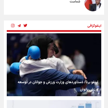
شماست
چرخه تندروی در برابر آرمان مشروطه
اینفوگرافی
بنزین؛ تدبیری برای حفظ امنیت انرژی
«هورامان»؛ میراثی که جهان را شیفته کرد
شکستگیِ بزرگ؛ روایتِ یک استخوان، یک نسل، یک توهم!
اینفو برنا/ دستاوردهای وزارت ورزش و جوانان در توسعه
ورزش بانوان
رسانه ملی و حق مردم برای شنیدن صدای رئیس‌جمهوری