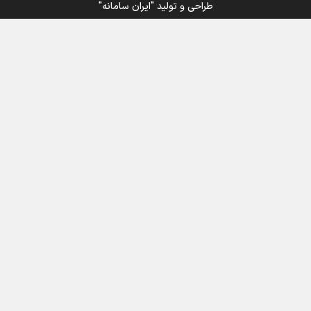
طراحی و تولید
"ایران سامانه"
اینفو برنا / جدول کامل فاصله مرز شلمچه تا شهرهای زیارتی
عراق
اینفوبرنا/ سقف معافیت مالیاتی حقوق کارکنان دولت و
بازنشستگان در بودجه ۱۴۰۵ چقدر است؟