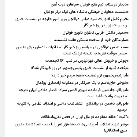
دیدار دوستانه تیم های فوتبال سپاهان-ذوب آهن
نشست معاونان فرهنگی باشگاه های لیگ برتر فوتبال
فیلم کامل اظهارات سید عباس عراقچی وزیر امور خارجه در نشست خبری
رییس جمهور در روز خبرنگار
سمینار دانش افزایی ناظران داوری فوتبال
سازندگان خرد از ساخت مسکن عقب نشستند
سید عباس عراقچی در مراسم روز خبرنگار : مذاکرات با عمان برای تعیین
مسیر موقت تقریبا به نتیجه نزدیک است
جوش و خروش اهالی تهرانپارس در شب ۱۶۱ تجمعات
یکصد ثانیه از نشست خبری رئیس‌جمهور در روز خبرنگار ۱۴۰۵
آیا رئیس‌جمهور از وضعیت سفره مردم خبر دارد؟
شوخی حاج‌قاسم با یک خبرنگار در عملیات آزادسازی بوکمال
ابوباقر، جانشین فرمانده نیروی قدس سپاه: اقتدار دفاعی ایران نتیجه
مدیریت ولایت فقیه است
ابوباقر: دشمن در براندازی، اغتشاشات داخلی و اهداف نظامی به نتیجه
نرسید
"ثبات" حلقه مفقوده فوتبال ایران در فصل نقل‌وانتقالات
رهبر شهید انقلاب: آمریکایی‌ها صدها هزار نفر را با بمب اتم کشتند بدون
هیچ استدلالی!