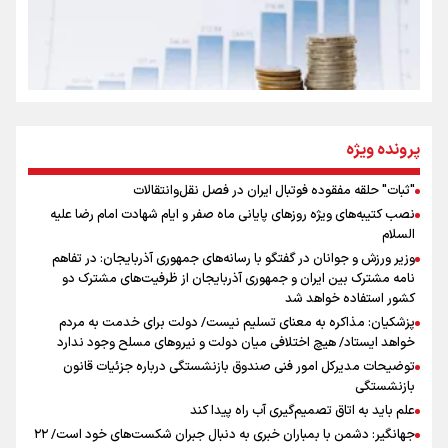
روایت ایران از کنار مردم
از طلوع خیابان‌ها تا غروب اشک
پرونده ویژه
"ثبات" حلقه مفقوده فوتبال ایران در فصل نقل‌وانتقالات
اینفو برنا/ میزان مالیات بر ارزش افزوده چقدر است؟
نصب کتیبه‌های ویژه روزهای پایانی ماه صفر و ایام شهادت امام رضا علیه
جمله‌ای که بغض چهارماهه را شکست؛ «آهای مردم، آقا از
السلام
تهران رفتند»
وزیر ورزش و جوانان در گفتگو با رسانه‌های جمهوری آذربایجان: در تفاهم
نامه مشترک بین ایران و جمهوری آذربایجان از ظرفیت‌های مشترک دو
کشور استفاده خواهد شد
سه حسرتی که به دلم ماند
پزشکیان: مذاکره به معنای تسلیم نیست/ دولت برای خدمت به مردم
خواهد ایستاد/ هیچ اختلافی میان دولت و نیروهای مسلح وجود ندارد
توضیحات مدیرکل امور فنی صندوق بازنشستگی درباره جزئیات قانون
بازنشستگی
علم باید به اتاق تصمیم‌گیری آب راه پیدا کند
جهانگیر: دشمن با بمباران خبری به دنبال جبران شکست‌های خود است/ ۲۲