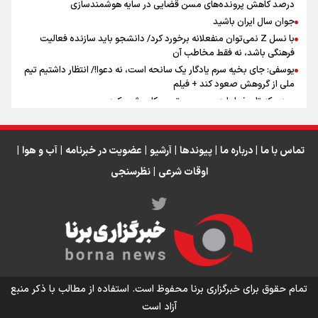
درصد کاهش پرونده‌های مسن قضایی در سایه هوشمندسازی
اینفو برنا / ۴ مسیر اصلی پیاده روی اربعین در عراق
جوان سال ایران باشید
با نسل Z نمی‌توان منفعلانه برخورد کرد/ دانشجو باید سازنده فعالیت
فرهنگی باشد، نه فقط مخاطب آن
یوسفی: جای بخیه سرم یادگار یک سانحه است، نه دعوا!/ انتظار داشتیم تیم
ملی از گروهش صعود کند + فیلم
مردی که تاریخ را با دوربین و موتورسیکلت ثبت کرد
رابرت دنیرو: کشور من دیگر دوست‌داشتنی نیست
دبیر فدراسیون بولینگ و بیلیارد: از رسانه ملی انتظار حمایت داریم/ در
انتظار حضور تیم‌های بزرگ مثل استقلال در لیگ هستیم
تماس با ما
|
درباره ما
|
پیوندها
|
آرشیو
|
عضویت در خبرنامه
|
آب و هوا
|
اوقات شرعی
|
نظرسنجی
اینفو برنا / توصیه‌هایی طلایی برای پیاده روی اربعین
تمام حقوق برای خبرگزاری برنا محفوظ است. استفاده از مطالب با ذکر منبع
آزاد است