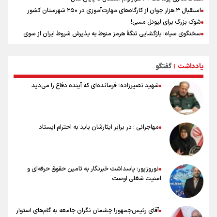
استقبال ۳ هزار جوان از کارگاه‌های مهارت‌آموزی در ۲۵۰ شهرستان کشور
شوک بزرگ برای لیونل مسی!
سخنگوی سپاه: بازگشایی تنگۀ هرمز منوط به پذیرش شروط ایران از سوی
آمریکاست و ارتباطی به مذاکرات ایران و عمان ندارد
علت نامگذاری ۱۷ مرداد به عنوان روز خبرنگار چیست؟
یادداشت
گفتگو
ورود مواد آلاینده به منابع آب از نگرانی‌های جدی دوران جنگ است/ خطر از
|
دست رفتن باروری خاک
شهید نصیرزاده؛ فرمانده‌ای که آینده دفاع را می‌دید
مروری بر زندگینامه خبرنگار شهید «محمود صارمی»
۱۷ مرداد؛ روز خبرنگار
خانواده شهید لاریجانی: از اظهارات شتاب‌زده درباره چگونگی شهادت اجتناب
کنید
مهاجرانی : در برابر ایثارشان باید به احترام ایستاد
اشک‌های CR7 به قیمت ۲۳ سال تلاش؛ گریه نکن آقای رونالدو
حیدری: افزایش تیم‌های جام جهانی هم سود داشت و هم ضرر/ تیم ملی در
جام جهانی مردود نشد
نوروزپور: پاسداشت خبرنگار به تامین حقوق حرفه‌ای و
امنیت شغلی اوست
آقای رئیس‌جمهور! چشمان نگران جامعه به گام‌های استوار