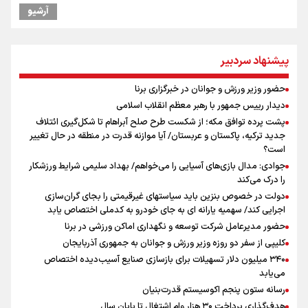
گرامیداشت روز خبرنگار
آرشیو
مراسم گرامیداشت روز خبرنگار
گرامیداشت روز خبرنگار در شیراز
ونس: در حال کار بر روی ایجاد یک سیستم ناوبری امن هستیم
پیشنهاد سردبیر
دیدار رییس جمهور با رهبر معظم انقلاب اسلامی
نشست استاندار فارس با خبرنگاران
حضور وزیر ورزش و جوانان در خبرگزاری برنا
علی‌نژاد در مراسم انجمن ورزشی نویسان در روز خبرنگار : رسانه‌های خبری
دیدار رییس جمهور با رهبر معظم انقلاب اسلامی
در سال گذشته تا به امروز اتفاقات بزرگی را رقم زدند
پشت پرده توافق مکه؛ از شکست طرح صلح آبراهام تا شکل‌گیری ائتلاف
پیش‌بینی قیمت طلا، سکه و دلار یکشنبه ۱۸ مرداد / دلار چه نقشه ای برای
جدید ترکیه، پاکستان و عربستان/ آیا موازنه قدرت در منطقه در حال تغییر
بازار دارد؟
است؟
جوادی: مدال بازی‌های آسیایی را می‌خواهم/ بهداد سلیمی شرایط ورزشکار
را درک می‌کند
دولت در خصوص بنزین باید سیاستهای غیرقیمتی را بجای گران‌سازی
اجرایی کند/ سهمیه یارانه ای به جای خودرو به کدملی اختصاص یابد
حضور مدیرعامل شرکت توسعه و نگهداری اماکن ورزشی در برنا
کلیپی از سفر دو روزه وزیر ورزش و جوانان به جمهوری آذربایجان
۳۴۰ میلیون دلار تسهیلات برای بازسازی صنایع آسیب‌دیده اختصاص
می‌یابد
رسانه ستون پنجم اکوسیستم قدرت‌بنیان
هدف‌گذاری پرداخت ۳۰ هزار وام اشتغال تا پایان سال