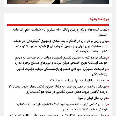
از طلوع خیابان‌ها تا غروب اشک
پرونده ویژه
نصب کتیبه‌های ویژه روزهای پایانی ماه صفر و ایام شهادت امام رضا علیه
اینفو برنا / توصیه‌هایی طلایی برای پیاده روی اربعین
السلام
جمله‌ای که بغض چهارماهه را شکست؛ «آهای مردم، آقا از
وزیر ورزش و جوانان در گفتگو با رسانه‌های جمهوری آذربایجان: در تفاهم
تهران رفتند»
نامه مشترک بین ایران و جمهوری آذربایجان از ظرفیت‌های مشترک دو
کشور استفاده خواهد شد
پزشکیان: مذاکره به معنای تسلیم نیست/ دولت برای خدمت به مردم
سه حسرتی که به دلم ماند
خواهد ایستاد/ هیچ اختلافی میان دولت و نیروهای مسلح وجود ندارد
توضیحات مدیرکل امور فنی صندوق بازنشستگی درباره جزئیات قانون
بازنشستگی
علم باید به اتاق تصمیم‌گیری آب راه پیدا کند
جهانگیر: دشمن با بمباران خبری به دنبال جبران شکست‌های خود است/ ۲۲
درصد کاهش پرونده‌های مسن قضایی در سایه هوشمندسازی
اینفو برنا / جدول کامل فاصله مرز شلمچه تا شهرهای زیارتی
جوان سال ایران باشید
عراق
با نسل Z نمی‌توان منفعلانه برخورد کرد/ دانشجو باید سازنده فعالیت
فرهنگی باشد، نه فقط مخاطب آن
یوسفی: جای بخیه سرم یادگار یک سانحه است، نه دعوا!/ انتظار داشتیم تیم