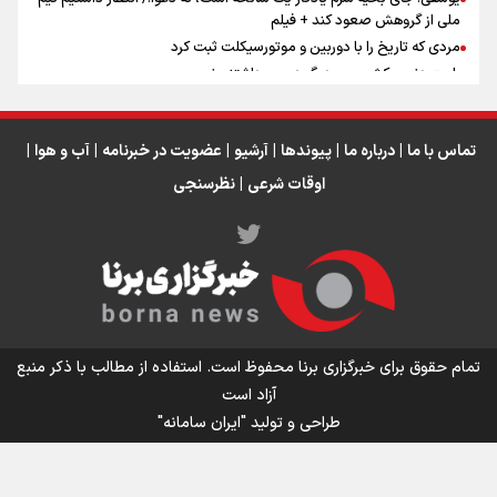
ملی از گروهش صعود کند + فیلم
مردی که تاریخ را با دوربین و موتورسیکلت ثبت کرد
رابرت دنیرو: کشور من دیگر دوست‌داشتنی نیست
دبیر فدراسیون بولینگ و بیلیارد: از رسانه ملی انتظار حمایت داریم/ در
انتظار حضور تیم‌های بزرگ مثل استقلال در لیگ هستیم
تورم ۵۸ درصدی معدن / وقتی هزینه استخراج از توان قیمت‌گذاری سبقت
تماس با ما
|
درباره ما
|
پیوندها
|
آرشیو
|
عضویت در خبرنامه
|
آب و هوا
|
می‌گیرد/ رشد ۳۰۰ تا ۴۰۰ درصدی مواد ناریه
اوقات شرعی
|
نظرسنجی
اینفو برنا/ میزان مالیات بر ارزش افزوده چقدر است؟
تمام حقوق برای خبرگزاری برنا محفوظ است. استفاده از مطالب با ذکر منبع
آزاد است
طراحی و تولید
"ایران سامانه"