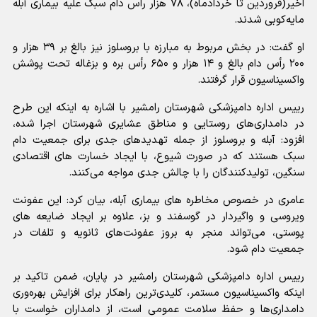
اخیر(فروردین تا خردادماه)، ۷۸ هزار راس دام سبک علیه بیماری آبله
مایه‌کوبی شدند.
او گفت: در بخش مربوط به مبارزه با بروسلوز نیز بالغ بر ۳۹ هزار و
۲۰۰ رأس دام بالغ و ۱۴ هزار و ۶۵۰ رأس بره و بزغاله تحت پوشش
واکسیناسیون قرار گرفتند.
رییس اداره دامپزشکی شهرستان رامشیر با اشاره به اینکه این طرح
در دامداری‌های روستایی و مناطق عشایری شهرستان اجرا شده،
افزود: آبله و بروسلوز از جمله تهدیدهای جدی برای جمعیت دام
سبک هستند که در صورت شیوع، با ایجاد خسارت های اقتصادی
سنگین، تولیدکنندگان را با چالش جدی مواجه می‌کنند.
عامری در خصوص مخاطره های بیماری آبله، بیان کرد: این عفونت
ویروسی و واگیردار در گوسفند و بز، علاوه بر ایجاد ضایعه های
پوستی، می‌تواند منجر به بروز عفونت‌های ثانویه و تلفات در
جمعیت دام شود.
رییس اداره دامپزشکی شهرستان رامشیر در پایان، ضمن تاکید بر
اینکه واکسیناسیون مستمر، کلیدی‌ترین راهکار برای افزایش بهره‌وری
دامداری‌ها و حفظ سلامت عمومی است، از دامداران خواست با