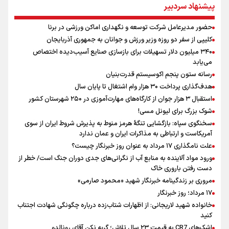
یوسفی: جای بخیه سرم یادگار یک سانحه است، نه دعوا!/ انتظار داشتیم تیم
پیشنهاد سردبیر
ملی از گروهش صعود کند + فیلم
کالبدشکافی استقلال پیش از لیگ بیست‌و‌ششم/ آبی‌پوشان با چه وضعیتی
حضور مدیرعامل شرکت توسعه و نگهداری اماکن ورزشی در برنا
وارد لیگ می‌شوند؟
کلیپی از سفر دو روزه وزیر ورزش و جوانان به جمهوری آذربایجان
مروری بر زندگینامه خبرنگار شهید «محمود صارمی»
۳۴۰ میلیون دلار تسهیلات برای بازسازی صنایع آسیب‌دیده اختصاص
علت نامگذاری ۱۷ مرداد به عنوان روز خبرنگار چیست؟
می‌یابد
رسانه ستون پنجم اکوسیستم قدرت‌بنیان
هدف‌گذاری پرداخت ۳۰ هزار وام اشتغال تا پایان سال
استقبال ۳ هزار جوان از کارگاه‌های مهارت‌آموزی در ۲۵۰ شهرستان کشور
شوک بزرگ برای لیونل مسی!
سخنگوی سپاه: بازگشایی تنگۀ هرمز منوط به پذیرش شروط ایران از سوی
آمریکاست و ارتباطی به مذاکرات ایران و عمان ندارد
علت نامگذاری ۱۷ مرداد به عنوان روز خبرنگار چیست؟
ورود مواد آلاینده به منابع آب از نگرانی‌های جدی دوران جنگ است/ خطر از
دست رفتن باروری خاک
مروری بر زندگینامه خبرنگار شهید «محمود صارمی»
۱۷ مرداد؛ روز خبرنگار
خانواده شهید لاریجانی: از اظهارات شتاب‌زده درباره چگونگی شهادت اجتناب
کنید
اشک‌های CR7 به قیمت ۲۳ سال تلاش؛ گریه نکن آقای رونالدو