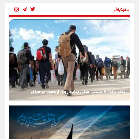
اینفوگرافی
بنزین؛ تدبیری برای حفظ امنیت انرژی
«هورامان»؛ میراثی که جهان را شیفته کرد
شکستگیِ بزرگ؛ روایتِ یک استخوان، یک نسل، یک توهم!
اینفو برنا / ۴ مسیر اصلی پیاده روی اربعین در عراق
رسانه ملی و حق مردم برای شنیدن صدای رئیس‌جمهوری
روایت ایران از کنار مردم