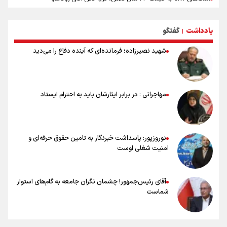
حیدری: افزایش تیم‌های جام جهانی هم سود داشت و هم ضرر/ تیم ملی در
جام جهانی مردود نشد
یادداشت
گفتگو
|
تلاش مدام برای زنده نگه داشتن هنر ایرانی
نصرتی: پاسخ بیرانوند سنخیتی با صحبت‌های علی دایی نداشت/
شهید نصیرزاده؛ فرمانده‌ای که آینده دفاع را می‌دید
ملی‌پوشان نباید از خودشان تعریف کنند!
خلعتبری: جای دو سه نفر در جام جهانی خالی بود/ تیم ملی نیاز به تغییر
نسل دارد/ دوست دارم آرژانتین قهرمان شود
شاهرخی: اندازه داشته‌هایمان از بازار جام جهانی برداشت کردیم/ دودستی
مهاجرانی : در برابر ایثارشان باید به احترام ایستاد
سرنوشت صعود را به تیم‌های دیگر سپردیم
عالمی: جام جهانی از مرحله حذفی جان گرفت/ درباره شیوه بازی تیم ملی
نقد وجود دارد
نوروزپور: پاسداشت خبرنگار به تامین حقوق حرفه‌ای و
امنیت شغلی اوست
آقای رئیس‌جمهور! چشمان نگران جامعه به گام‌های استوار
شماست
چرخه تندروی در برابر آرمان مشروطه