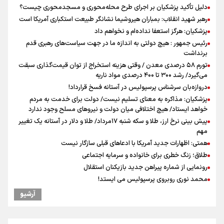
دلیل تأکید پزشکیان بر اجرای طرح محله‌محوری و مسجدمحوری چیست؟
رهبر شهید انقلاب: بمباران هیروشیما نشانگر طبیعت استکباری آمریکا است
پزشکیان: هرگز استعفا نداده‌ام و نخواهم داد
رئیس جمهور : هیچ دولتی به اندازه ما در جهت سیاست‌های رهبری قدم
برنداشت
تورم ۵۸ درصدی معدن / وقتی هزینه استخراج از توان قیمت‌گذاری سبقت
می‌گیرد/ رشد ۳۰۰ تا ۴۰۰ درصدی مواد ناریه
دروازه‌بان سرشناس پرسپولیس در آستانه فسخ قرارداد!
پزشکیان: مذاکره به معنای تسلیم نیست/ دولت برای خدمت به مردم
خواهد ایستاد/ هیچ اختلافی میان دولت و نیروهای مسلح وجود ندارد
پیش بینی نرخ ارز، طلا و سکه شنبه ۱۷مرداد/ طلا و دلار در آستانه یک تغییر
مهم
همتی: اظهارات جدید آمریکا با ادعاهای قبلی سازگار نیست
طلاق؛ زنگ خطری برای خانواده و سرمایه اجتماعی
رونمایی از شماره پیراهن جدید بازیکنان استقلال
محمد نوری روبروی پرسپولیس می ایستد!
افزایش شمار شهدای لبنان به چهار هزار و ۳۳۵ شهید
آرشیو
دبیرکل گردان‌های سیدالشهدا عراق: پاسخ به تجاوزهای عربستان همچنان
در دستور کار است