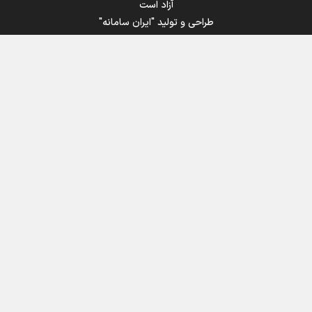
آزاد است
طراحی و تولید
"ایران سامانه"
اینفوبرنا/ سقف معافیت مالیاتی حقوق کارکنان دولت و
بازنشستگان در بودجه ۱۴۰۵ چقدر است؟