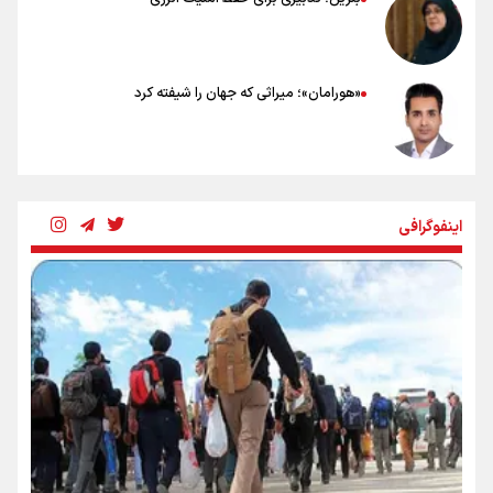
«هورامان»؛ میراثی که جهان را شیفته کرد
شکستگیِ بزرگ؛ روایتِ یک استخوان، یک نسل، یک توهم!
اینفوگرافی
رسانه ملی و حق مردم برای شنیدن صدای رئیس‌جمهوری
روایت ایران از کنار مردم
از طلوع خیابان‌ها تا غروب اشک