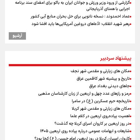
گزارشی از ورود وزیر ورزش و جوانان ایران به باکو برای امضای سند برنامه
اجرایی با همتای آذربایجانی
عماد احمدوند : نسخه نانویی برای حل بحران منابع آبی کشور
رهبر شهید انقلاب: ادّعاهای دروغین آمریکایی‌ها باید افشا شود
یحیی سریع: در عملیاتی گسترده تجمعات نظامی وابسته به عربستان را
آرشیو
هدف قرار دادیم
مستمری مددجویان کفاف زندگی را نمی‌دهد / حمایت از ۱۹هزار زن‌
سرپرست خانوار
پیشنهاد سردبیر
استاندار خوزستان: دو میلیون و ۱۷۰ هزار تردد در مرزهای شلمچه و چذابه
ثبت شد / برپایی هزار موکب در خوزستان و ۱۰۰ موکب در مسیر نجف تا
مکان های زیارتی و مقدس شهر نجف
کربلا
تاریخ و پیشینه شهر کاظمین عراق
امیررضا غلامی، ملی پوش تکواندو : تمرکزم روی مسابقات پاکستان است نه
بازی های آسیایی
جاهای دیدنی بغداد عراق
جابجایی مرکز ثقل اقتصاد جهان انجام شد/ فرصت طلایی برای اقتصاد
رمز و رازهای عدد چهل و اربعین از زبان کارشناسان مذهبی
ایران +نمودار
تاریخچه حرم عسکرین (ع) در سامرا
رادین زینالی، ملی پوش تکواندو : قدم به قدم تلاش می کنم تا به طلای
مکان های زیارتی و مقدس شهر کربلا
المپیک برسم
اهمیت پیاده‌روی اربعین در کلام علما
ونس: ایرانی‌ها مذاکره‌کنندگان سرسختی هستند
در روز اربعین بر کاروان اسرای کربلا چه گذشت؟
وقتی از وفاق صحبت می‌کنم، منظورم مردم هستند/ مسیر اصلاحات آغاز
شایعات و ابهامات عمومی درباره پیاده روی اربعین ۱۴۰۵
شده و متوقف نخواهد شد
کاروان اسیران کربلا در روز اربعین امام حسین (ع) کجا بود؟