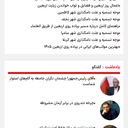
اعمال روز اربعین و فضایل و ثواب خواندن زیارت اربعین
وجه تسمیه و علت نامگذاری شهر کاظمین
وجه تسمیه و علت نامگذاری شهر نجف
راهنمای کامل درباره مسیر پیاده روی اربعین از طریق العلماء
وجه تسمیه و علت نامگذاری شهر سامرا
وجه تسمیه و علت نامگذاری شهر کربلا
بهترین موکب‌های ایرانی در پیاده روی اربعین ۱۴۰۵
توصیه هایی مهم برای پیچ خوردگی پا در پیاده روی اربعین
خطرات پیاده روی اربعین/ ۷ راهنمایی برای سفری ایمن و معنوی
یادداشت
گفتگو
۲۰ نکته دوستانه درباره پیاده روی اربعین و عراقی ها
|
آقای رئیس‌جمهور! چشمان نگران جامعه به گام‌های استوار
شماست
چرخه تندروی در برابر آرمان مشروطه
بنزین؛ تدبیری برای حفظ امنیت انرژی