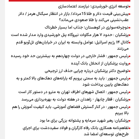
توسعه انرژی خورشیدی؛ نیازمند اعتمادسازی
پیش‌بینی قیمت دلار و طلا 15مرداد/ بازار در انتظار سیگنال هرمز / دلار
عقب‌نشینی می‌کند یا طلا صعودی می‌ماند؟
دوچرخه‌سواری در کوهستان؛ جذاب اما بسیار خطرناک
پزشکیان : حدود ۷ هزار مگاوات نیروگاه پنل خورشیدی وارد مدار شده است
کانال ۱۴ رژیم اسرائیل: عوامل وابسته به ایران در خیابان‌های تل‌آویو قدم
می‌زنند
رئیس جمهور : فشار خارجی در دولت چهاردهم به بیشترین حد خود رسیده
روایت پزشکیان از انحلال بانک آینده
توضیح دکتر پزشکیان درباره چرایی حذف ارز ترجیحی
رئیس جمهور : باید به سمتی برویم که یارانه‌های دهک‌های بالا کمتر و به
دهک‌های پایین پرداخت شود
رئیس جمهور : اتصال شهرهای اطراف تهران به مترو در دستور کار است
پزشکیان : قطار چابهار - زاهدان در هفته دولت به بهره‌برداری می‌رسد
رئیس جمهور : در کنار گسترش فضاهای آموزشی، باید کیفیت آموزش را هم
بالا ببریم
پزشکیان: رهبر شهید سرمایه و پشتوانه بزرگی برای ما بود
تفاهم‌نامه همکاری بانک رفاه کارگران و فولاد سفیددشت برای اجرای
طرح‌های توسعه‌ای امضا شد