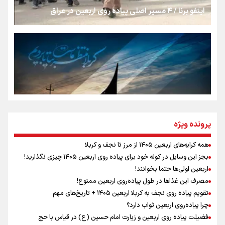
اینفو برنا / ۴ مسیر اصلی پیاده روی اربعین در عراق
جمله‌ای که بغض چهارماهه را شکست؛ «آهای مردم، آقا از
تهران رفتند»
سه حسرتی که به دلم ماند
مومنِ مقتدرِ مظلوم
پرونده ویژه
همه کرایه‌های اربعین ۱۴۰۵ از مرز تا نجف و کربلا
اینفو برنا / توصیه‌هایی طلایی برای پیاده روی اربعین
بجز این وسایل در کوله خود برای پیاده روی اربعین ۱۴۰۵ چیزی نگذارید!
نگاه تمدنی رهبر شهید به فضای مجازی
اربعین اولی‌ها حتما بخوانند!
مصرف این غذاها در طول پیاده‌روی اربعین ممنوع!
تقویم پیاده روی نجف به کربلا اربعین ۱۴۰۵ + تاریخ‌های مهم
چرا پیاده‌روی اربعین ثواب دارد؟
رابطه کارگر و کارفرما در اندیشه رهبر شهید: از تضاد به
زوجیت
فضیلت پیاده روی اربعین و زیارت امام حسین (ع) در قیاس با حج