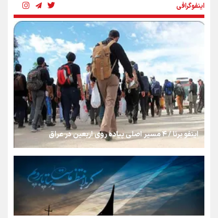
اینفوگرافی
رسانه ملی و حق مردم برای شنیدن صدای رئیس‌جمهوری
روایت ایران از کنار مردم
از طلوع خیابان‌ها تا غروب اشک
اینفو برنا / ۴ مسیر اصلی پیاده روی اربعین در عراق
جمله‌ای که بغض چهارماهه را شکست؛ «آهای مردم، آقا از
تهران رفتند»
سه حسرتی که به دلم ماند