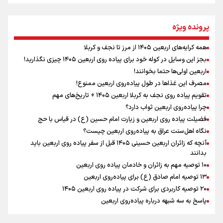
مومنِ مقتدرِ مظلوم
پرونده ویژه
همه کرایه‌های اربعین ۱۴۰۵ از مرز تا نجف و کربلا
اینفو برنا / توصیه‌هایی طلایی برای پیاده روی اربعین
بجز این وسایل در کوله خود برای پیاده روی اربعین ۱۴۰۵ چیزی نگذارید!
نگاه تمدنی رهبر شهید به فضای مجازی
اربعین اولی‌ها حتما بخوانند!
مصرف این غذاها در طول پیاده‌روی اربعین ممنوع!
تقویم پیاده روی نجف به کربلا اربعین ۱۴۰۵ + تاریخ‌های مهم
چرا پیاده‌روی اربعین ثواب دارد؟
رابطه کارگر و کارفرما در اندیشه رهبر شهید: از تضاد به
زوجیت
فضیلت پیاده روی اربعین و زیارت امام حسین (ع) در قیاس با حج
نگاه اهل‌سنت عراق به پیاده‌روی اربعین چیست؟
آنچه که زائران اربعین حسینی ۱۴۰۵ قبل از سفر پیاده روی اربعین باید
بدانند
۱۰ توصیه مهم به زائران و خادمان پیاده روی اربعین
اینفو برنا / جدول کامل فاصله مرز شلمچه تا شهرهای زیارتی
۱۳ توصیه امام صادق (ع) برای پیاده‌روی اربعین
۲۰ توصیه کاربردی برای شرکت در پیاده روی اربعین ۱۴۰۵
عراق
پاسخ به سه‌ شبهه درباره پیاده‌روی اربعین