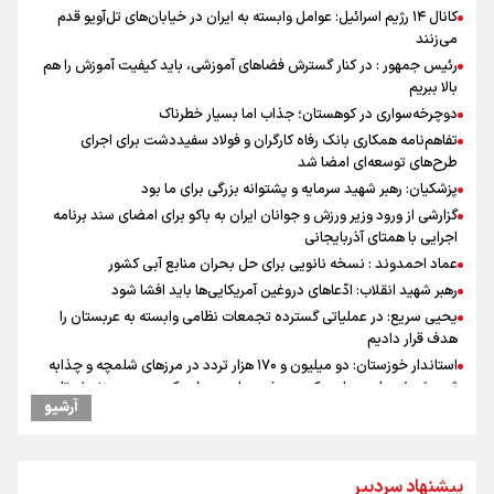
کانال ۱۴ رژیم اسرائیل: عوامل وابسته به ایران در خیابان‌های تل‌آویو قدم
می‌زنند
رئیس جمهور : در کنار گسترش فضاهای آموزشی، باید کیفیت آموزش را هم
بالا ببریم
دوچرخه‌سواری در کوهستان؛ جذاب اما بسیار خطرناک
تفاهم‌نامه همکاری بانک رفاه کارگران و فولاد سفیددشت برای اجرای
طرح‌های توسعه‌ای امضا شد
پزشکیان: رهبر شهید سرمایه و پشتوانه بزرگی برای ما بود
گزارشی از ورود وزیر ورزش و جوانان ایران به باکو برای امضای سند برنامه
اجرایی با همتای آذربایجانی
عماد احمدوند : نسخه نانویی برای حل بحران منابع آبی کشور
رهبر شهید انقلاب: ادّعاهای دروغین آمریکایی‌ها باید افشا شود
یحیی سریع: در عملیاتی گسترده تجمعات نظامی وابسته به عربستان را
هدف قرار دادیم
استاندار خوزستان: دو میلیون و ۱۷۰ هزار تردد در مرزهای شلمچه و چذابه
ثبت شد / برپایی هزار موکب در خوزستان و ۱۰۰ موکب در مسیر نجف تا
آرشیو
کربلا
وقتی از وفاق صحبت می‌کنم، منظورم مردم هستند/ مسیر اصلاحات آغاز
شده و متوقف نخواهد شد
پیشنهاد سردبیر
جابجایی مرکز ثقل اقتصاد جهان انجام شد/ فرصت طلایی برای اقتصاد