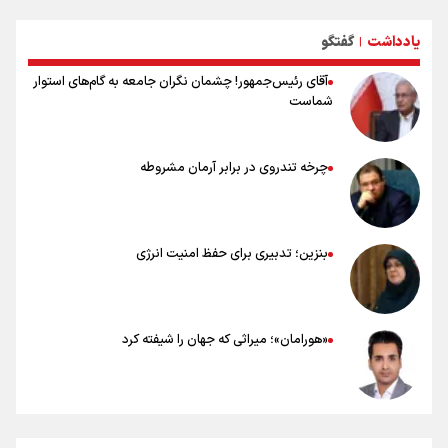
خطرات پیاده روی اربعین/ ۷ راهنمایی برای سفری ایمن و معنوی
یادداشت
گفتگو
۲۰ نکته دوستانه درباره پیاده روی اربعین و عراقی ها
|
آقای رئیس‌جمهور! چشمان نگران جامعه به گام‌های استوار
شماست
چرخه تندروی در برابر آرمان مشروطه
بنزین؛ تدبیری برای حفظ امنیت انرژی
«هورامان»؛ میراثی که جهان را شیفته کرد
شکستگیِ بزرگ؛ روایتِ یک استخوان، یک نسل، یک توهم!