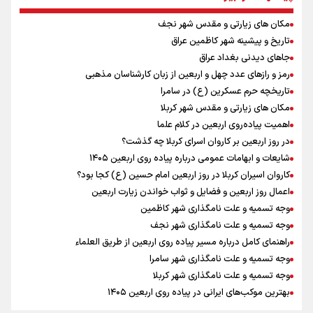
ایران +نمودار
مکان های زیارتی و مقدس شهر نجف
امیررضا غلامی، ملی پوش تکواندو : تمرکزم روی مسابقات پاکستان است نه
بازی های آسیایی
تاریخ و پیشینه شهر کاظمین عراق
رادین زینالی، ملی پوش تکواندو : قدم به قدم تلاش می کنم تا به طلای
جاهای دیدنی بغداد عراق
المپیک برسم
رمز و رازهای عدد چهل و اربعین از زبان کارشناسان مذهبی
کانادا دو مظنون تیراندازی در نزدیکی کنسولگری آمریکا را بازداشت کرد
تاریخچه حرم عسکرین (ع) در سامرا
ونس: ایرانی‌ها مذاکره‌کنندگان سرسختی هستند
مکان های زیارتی و مقدس شهر کربلا
اردوی تیم ملی تکواندو
اهمیت پیاده‌روی اربعین در کلام علما
در ادامه سیاست جوان‌گرایی در پرسپولیس؛ ستاره‌های امید به بزرگسالان
در روز اربعین بر کاروان اسرای کربلا چه گذشت؟
اضافه شدند
شایعات و ابهامات عمومی درباره پیاده روی اربعین ۱۴۰۵
کاروان اسیران کربلا در روز اربعین امام حسین (ع) کجا بود؟
اعمال روز اربعین و فضایل و ثواب خواندن زیارت اربعین
وجه تسمیه و علت نامگذاری شهر کاظمین
وجه تسمیه و علت نامگذاری شهر نجف
راهنمای کامل درباره مسیر پیاده روی اربعین از طریق العلماء
وجه تسمیه و علت نامگذاری شهر سامرا
وجه تسمیه و علت نامگذاری شهر کربلا
بهترین موکب‌های ایرانی در پیاده روی اربعین ۱۴۰۵
توصیه هایی مهم برای پیچ خوردگی پا در پیاده روی اربعین