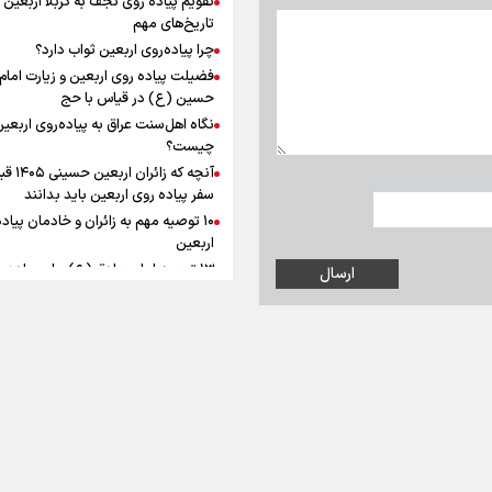
به زوجیت
افزوده چقدر است؟
تاریخ‌های مهم
چرا پیاده‌روی اربعین ثواب دارد؟
فضیلت پیاده روی اربعین و زیارت امام
حسین (ع) در قیاس با حج
نگاه اهل‌سنت عراق به پیاده‌روی اربعی
اینفوبرنا/ سقف معافیت مالیاتی
چیست؟
آنچه که زائران ار
حقوق کارکنان دولت و بازنشست
سفر پیاده روی اربعین باید بدانند
در بودجه ۱۴۰۵ چقدر است؟
۱۰ توصیه مهم به زائران و خادمان پیاد
اربعین
۱۳ توصیه امام صادق (ع) برای پیاده‌ر
اربعین
۲۰ توصیه کاربردی برای شرکت در پیاد
اینفوبرنا/ حداقل حقوق
اربعین ۱۴۰۵
پاسخ به سه‌ شبهه درباره پیاده‌روی ارب
بازنشستگان کشوری و لشکری د
آب و هوا
|
اوقات شرعی
|
نظرسنجی
لایحه بودجه سال ۱۴۰۵ چقدر است؟