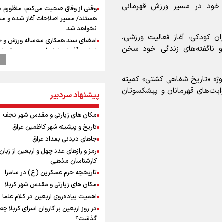
ات خود در مسیر ورزش قهرمانی
وقتی از وفاق صحبت می‌کنم، منظورم م
هستند/ مسیر اصلاحات آغاز شده و م
نخواهد شد
ان کودکی، آغاز فعالیت ورزشی،
امضای سند همکاری سه‌ساله ورزش و ج
 ناگفته‌های زندگی خود سخن
ایران و آذربایجان/ بازدید وزیر ورزش ایر
مجموعه ملی تیراندازی و جودو آذربای
استاندار خوز
ژه «تاریخ شفاهی کشتی» کمیته
در مرزهای شلمچه و چذابه ثبت شد / ب
یت‌های قهرمانان و پیشکسوتان
هزار موکب در خوزستان و 
پیشنهاد سردبیر
نجف تا کربلا
تمرین تئاتر واگن ۱۵۰
مکان های زیارتی و مقدس شهر نجف
رهبر شهید انقلاب: ادّعاهای دروغین
تاریخ و پیشینه شهر کاظمین عراق
آمریکایی‌ها باید افشا شود
جاهای دیدنی بغداد عراق
یحیی سریع: در عملیاتی گسترده تجم
رمز و رازهای عدد چهل و اربعین از زبان
نظامی وابسته به عربستان را هدف قرار
کارشناسان مذهبی
کانادا دو مظنون تیراندازی در نزدیکی
تاریخچه حرم عسکرین (ع) در سامرا
کنسولگری آمریکا را بازداشت کرد
0
مکان های زیارتی و مقدس شهر کربلا
اهمیت پیاده‌روی اربعین در کلام علما
مرداد ۱۴۰۵ /اونس جهانی رکورد زد، باز
در روز اربعین بر کاروان اسرای کربلا چه
داخلی در انتظار تعیین تکلیف دلار
گذشت؟