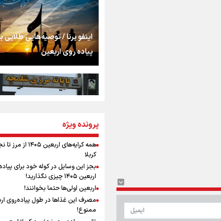
اشک
جمله‌ای که بغض چها
اینفو برنا / توصیه‌هایی طلایی ب
را شکست؛ «آهای مردم، 
پیاده روی اربعین
تهران رفتند»
سه حسرتی که به دلم 
مومنِ مقتدرِ مظلوم
پرونده ویژه
اینفو برنا / جدول کامل فاصله م
شلمچه تا شهرهای زیارتی عراق
همه کرایه‌های اربعین ۱۴۰۵ از 
کربلا
نگاه تمدنی رهبر شهید
بجز این وسایل در کوله خود برای پیاده
فضای مجازی
اربعین ۱۴۰۵ چیزی نگذارید!
اربعین اولی‌ها حتما بخوانند!
مصرف این غذاها در طول پیاده‌روی ار
رابطه کارگر و کارفرما د
ممنوع!
اینفو برنا/ میزان مالیات بر ارزش
اندیشه رهبر شهید: از 