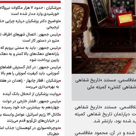
پزشکیان : حدود ۷ هزار مگاوات نیرو
خورشیدی وارد مدار شده است
توضیح دکتر پزشکیان درباره چرایی حذ
ترجیحی
رئیس جمهور : اتصال شهرهای اطراف ته
مترو در دستور کار است
رئیس جمهور : باید به سمتی برویم که
یارانه‌های دهک‌های بالا کمتر و به دهک
پایین پرداخت شود
رئیس جمهور : در کنار گسترش فضاهای
آموزشی، باید کیفیت آموزش را هم بالا ب
ملاقاسمی، مستند «تاریخ شفاهی
پزشکیان : قطار چابهار - زاهدان در هفت
خ شفاهی کشتی» کمیته ملی
به بهره‌برداری می‌رسد
روایت پزشکیان از انحلال بانک آینده
رئیس جمهور : فشار خارجی در دولت
لاقاسمی، مستند «تاریخ شفاهی
چهاردهم به بیشترین حد خود رسیده
 المپیکی کشتی» که در سال ۱۳۹۸ به همت دپارتمان تاریخ شفاهی کمیته
کانال ۱۴ رژیم اسرائیل: عوامل وابسته ب
د شده بود، بازنشر شد.
در خیابان‌های تل‌آویو قدم می‌زنند
دوچرخه‌سواری در کوهستان؛ جذاب اما 
 شده و در آن، محمود ملاقاسمی
خطرناک