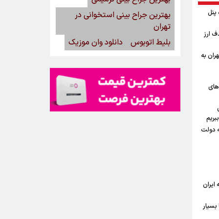
گاه پنل
بهترین جراح بینی استخوانی در
تهران
ف ارز
بلیط اتوبوس
دانلود وان موزیک
ران به
‌های
بریم
ه دولت
ه ایران
بسیار