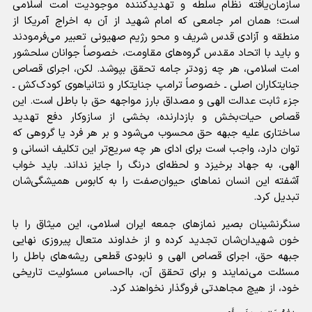
سازمان‌یافته‌ نظام سلطه و تهدیدکننده‌ موجودیت امت اسلامی
است؛ همان امر جامعی که امام شهید از آن به اخراج آمریکا از
منطقه و آزادی قدس شریف و محو رژیم صهیونی تعبیر می‌فرمودند
و باید با اتحاد مقدس گروه‌های مقاومت، خصوصاً جوانان سلحشور
امت اسلامی، هر چه زودتر جامه تحقق بپوشد. لکن، اجرای قصاص
جنایتکاران اصلی ـ خصوصاً ترامپ جنایتکار و نتانیاهوی کودک‌کش ـ
جزء ثابت عدالت الهی و مصداق بارز مواجهه حق با باطل است. این
قصاص حیات‌بخش و بازدارنده، بخشی از سازوکار دفع تهدید
ساختاری علیه جبهه حق محسوب می‌شود و بر هر فرد یا گروهی که
توان دارد، واجب است برای ادای هر چه سریع‌تر این تکلیف انسانی و
الهی، به جهاد برخیزد و لحظه‌ای درنگ را جایز نداند. باید خواب
آشفته این انسان نماهای حیوان‌صفت را به کابوس همیشگی‌شان
تبدیل کرد.
سنگرنشینان بصیر نمازهای جمعه ایران اسلامی، این میثاق را با
خون شهیدان‌شان تجدید کرده و از خداوند متعال پیروزی نهایی
جبهه حق، اجرای قصاص الهی و نابودی قطعی ریشه‌های باطل را
مسئلت می‌نمایند و برای تحقق آن، بااحساس مسئولیت تاریخی
خود، از هیچ مجاهدتی فروگذار نخواهند کرد.