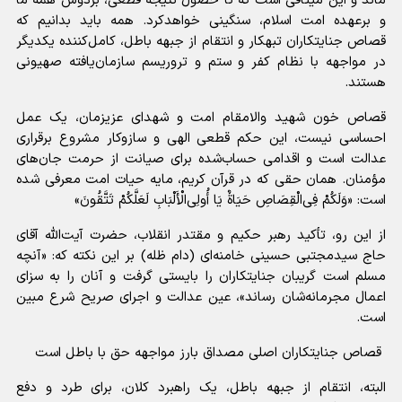
ماند و این میثاقی است که تا حصول نتیجه قطعی، بردوش همه ما
و برعهده امت اسلام، سنگینی خواهدکرد. همه باید بدانیم که
قصاص جنایتکاران تبهکار و انتقام از جبهه باطل، کامل‌کننده یکدیگر
در مواجهه با نظام کفر و ستم و تروریسم سازمان‌یافته صهیونی
هستند.
قصاص خون شهید والامقام امت و شهدای عزیزمان، یک عمل
احساسی نیست، این حکم قطعی الهی و سازوکار مشروع برقراری
عدالت است و اقدامی حساب‌شده برای صیانت از حرمت جان‌های
مؤمنان. همان حقی که در قرآن کریم، مایه حیات امت معرفی شده
است: «وَلَکُمْ فِی‌الْقِصَاصِ حَیَاةٌ یَا أُولِی‌الْأَلْبَابِ لَعَلَّکُمْ تَتَّقُونَ»
از این رو، تأکید رهبر حکیم و مقتدر انقلاب، حضرت آیت‌الله آقای
حاج سیدمجتبی حسینی خامنه‌ای (دام ظله) بر این نکته که: «آنچه
مسلم است گریبان جنایتکاران را بایستی گرفت و آنان را به سزای
اعمال مجرمانه‌شان رساند»، عین عدالت و اجرای صریح شرع مبین
است.
قصاص جنایتکاران اصلی مصداق بارز مواجهه حق با باطل است
البته، انتقام از جبهه باطل، یک راهبرد کلان، برای طرد و دفع