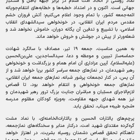
نماد روشنی از اتحاد امت اسلام در برابر جبهه باطل و استکبار
جهانی است. اکنون و در امتداد خطبه‌ها و خطابه‌های انتقام‌جویانه
ائمه‌جمعه کشور، با تمام وجود اعلام می‌کنیم؛ آتش فروزان خشم
مقدس مردم ایران انقلابی، در خونخواهی سیدالشهدای انقلاب
اسلامی، با تشییع و تدفین آن یگانه دوران، خاموش نخواهد شد و
شعله‌ورتر از پیش در جوشش و خروش خواهد ماند.
به همین مناسبت، جمعه ۱۹ تیر، مصادف با سالگرد شهادت
حماسه‌ساز تبیین و موعظه و دعا، سیدالساجدین، علی‌بن‌الحسین
(علیه‌السلام)، آیین عزاداری آن امام همام و بزرگداشت و خونخواهی
رهبر شهیدمان، در نمازهای جمعه سراسر کشور برپا خواهد شد و از
آن پس، در کنار تجمعات پرشور شبانه، نمازهای جمعه ایران انقلابی،
نمازهای جمعه خونخواهی و انتقام خواهد بود، تا قصاص
لازم‌الاجرای مسبّبان و مباشران جنایت بزرگ ترور رهبر شهیدمان و
نیز همه شهدای جبهه مقاومت، به‌ویژه کودکان مظلوم مدرسه
«شجره طیبه» میناب، تحقق یابد.
پرچم‌های یالثارات الحسین و یالثارات‌الخامنه‌ای، با نماد مشت
گره‌کرده مقتدای شهید امت، درکنار منابر و سخنگاه‌های نمازجمعه،
تاهنگام تحقق قصاص دشمنان روسیاه بشریت، در اهتزاز خواهد