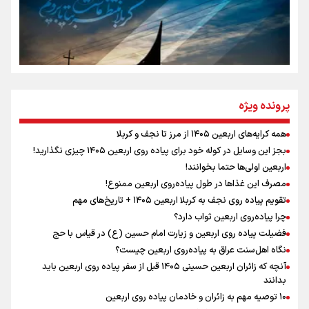
مومنِ مقتدرِ مظلوم
نگاه تمدنی رهبر شهید به فضای مجازی
پرونده ویژه
همه کرایه‌های اربعین ۱۴۰۵ از مرز تا نجف و کربلا
اینفو برنا / توصیه‌هایی طلایی برای پیاده روی اربعین
بجز این وسایل در کوله خود برای پیاده روی اربعین ۱۴۰۵ چیزی نگذارید!
رابطه کارگر و کارفرما در اندیشه رهبر شهید: از تضاد به
اربعین اولی‌ها حتما بخوانند!
زوجیت
مصرف این غذاها در طول پیاده‌روی اربعین ممنوع!
تقویم پیاده روی نجف به کربلا اربعین ۱۴۰۵ + تاریخ‌های مهم
چرا پیاده‌روی اربعین ثواب دارد؟
اقتدار علمی و استقلال ملی؛ میراث رهبر شهید که با خون
ماندگار شد
فضیلت پیاده روی اربعین و زیارت امام حسین (ع) در قیاس با حج
نگاه اهل‌سنت عراق به پیاده‌روی اربعین چیست؟
آنچه که زائران اربعین حسینی ۱۴۰۵ قبل از سفر پیاده روی اربعین باید
بدانند
۱۰ توصیه مهم به زائران و خادمان پیاده روی اربعین