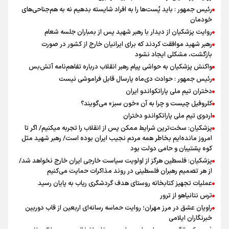
رئیس جمهور : باید پُست‌ها را به افراد شایسته بدهیم نه به هم‌جناحی‌های
خودمان
روایت پزشکیان از دیدار با رهبر شهید پس از بمباران جلسه شعام
رهبر شهید موافقت کردند که برای ایرانیان خارج از کشور در صورت
بازگشت، مشکلی ایجاد نشود
واکنش پزشکیان به حواشی پیام رهبر انقلاب درباره تفاهم‌نامه آتش‌بس
رئیس جمهور : حوادث دی‌ماه پارسال قابل فراموشی نیست
دختران تیم ملی پاراتکواندو ایران
کلروفیل چیست و چرا به آن «خون سبز» می‌گویند؟
اردوی تیم ملی پاراتکواندو دختران
پزشکیان: سخت‌ترین شرایط ممکن پس از انقلاب را تجربه میکنیم/ اگر تا
امروز مانده‌ایم بخاطر همه‌ مردم نجیب ایران بوده است/ رهبر شهید مثل
کوه پشتیبان و حامی دولت بود
پزشکیان: فلسطین هرگز از اولویت سیاست خارجی ایران خارج نخواهد شد/
از هر تصمیم رهبران فلسطینی در روند مذاکرات حمایت می‌کنیم
عملیات تجهیز کتابخانه روستای هدف گردشگری ریاب به پایان رسید
ترس نتانیاهو از ترور
راویان عشق در مرز مهران؛ روایت حماسه‌ رسانه‌ای اربعین از قاب دوربین
خبرنگاران ایلامی