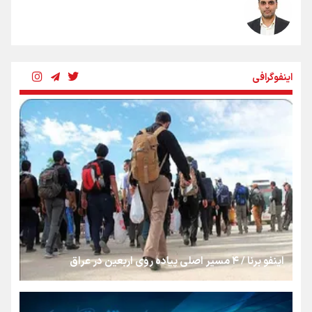
رسانه ملی و حق مردم برای شنیدن صدای رئیس‌جمهوری
اینفوگرافی
روایت ایران از کنار مردم
از طلوع خیابان‌ها تا غروب اشک
جمله‌ای که بغض چهارماهه را شکست؛ «آهای مردم، آقا از
تهران رفتند»
اینفو برنا / ۴ مسیر اصلی پیاده روی اربعین در عراق
سه حسرتی که به دلم ماند