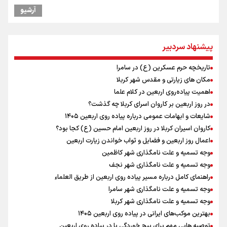
فرود یک بالگرد در بیمارستان رمبام در حیفای اشغالی در پی هلاکت ۲
آرشیو
نظامی صهیونیست و زخمی شدن ۷ نظامی دیگر
ارتش صهیونیستی زمین‌های کشاورزی در جنوب لبنان را به آتش کشید
چه کسی باید قیمت‌ها را تعیین کند؟
پیشنهاد سردبیر
بازگشت روان دو میلیون و هشتصد هزار زائر اربعین از مرزهای شش‌گانه
زائران اربعین حسینی در مرز تمرچین
تاریخچه حرم عسکرین (ع) در سامرا
ایران آقای بلامنازع تنگه هرمز
مکان های زیارتی و مقدس شهر کربلا
وزیر خارجه مصر: رژیم اسراییل بدون تامین حقوق مشروع مردم فلسطین
اهمیت پیاده‌روی اربعین در کلام علما
امنیت نخواهد داشت
در روز اربعین بر کاروان اسرای کربلا چه گذشت؟
تصاویری از آتش زدن درختان زیتون فلسطینیان به دست صهیونیستها
شایعات و ابهامات عمومی درباره پیاده روی اربعین ۱۴۰۵
بدهی ۱۷ میلیارد دلاری شرکت ملی نفت از محل پروژه آزادگان پرداخت
کاروان اسیران کربلا در روز اربعین امام حسین (ع) کجا بود؟
نخواهد شد/ پیشرفت آزادگان کمتر از انتظار بوده است
اعمال روز اربعین و فضایل و ثواب خواندن زیارت اربعین
وجه تسمیه و علت نامگذاری شهر کاظمین
وجه تسمیه و علت نامگذاری شهر نجف
راهنمای کامل درباره مسیر پیاده روی اربعین از طریق العلماء
وجه تسمیه و علت نامگذاری شهر سامرا
وجه تسمیه و علت نامگذاری شهر کربلا
بهترین موکب‌های ایرانی در پیاده روی اربعین ۱۴۰۵
توصیه هایی مهم برای پیچ خوردگی پا در پیاده روی اربعین