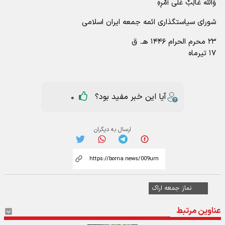
وَاللّهُ غَالِبٌ عَلَی أَمْرِهِ
شورای سیاستگذاری ائمه جمعه ایران اسلامی
۲۳ محرم الحرام ۱۴۴۶ هـ. ق
۱۷ تیرماه
آیا این خبر مفید بود؟
0
ارسال به دیگران
نماز جمعه اراک
عناوین مرتبط