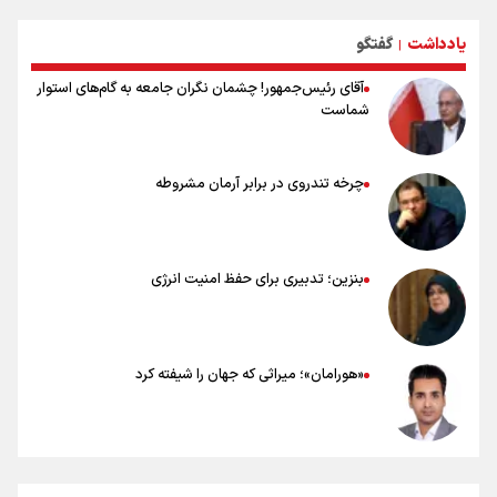
وجه تسمیه و علت نامگذاری شهر کربلا
یادداشت
گفتگو
بهترین موکب‌های ایرانی در پیاده روی اربعین ۱۴۰۵
|
آقای رئیس‌جمهور! چشمان نگران جامعه به گام‌های استوار
شماست
چرخه تندروی در برابر آرمان مشروطه
بنزین؛ تدبیری برای حفظ امنیت انرژی
«هورامان»؛ میراثی که جهان را شیفته کرد
شکستگیِ بزرگ؛ روایتِ یک استخوان، یک نسل، یک توهم!