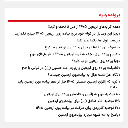
مومنِ مقتدرِ مظلوم
پرونده ویژه
همه کرایه‌های اربعین ۱۴۰۵ از مرز تا نجف و کربلا
اینفو برنا / توصیه‌هایی طلایی برای پیاده روی اربعین
بجز این وسایل در کوله خود برای پیاده روی اربعین ۱۴۰۵ چیزی نگذارید!
نگاه تمدنی رهبر شهید به فضای مجازی
اربعین اولی‌ها حتما بخوانند!
مصرف این غذاها در طول پیاده‌روی اربعین ممنوع!
تقویم پیاده روی نجف به کربلا اربعین ۱۴۰۵ + تاریخ‌های مهم
چرا پیاده‌روی اربعین ثواب دارد؟
رابطه کارگر و کارفرما در اندیشه رهبر شهید: از تضاد به
زوجیت
فضیلت پیاده روی اربعین و زیارت امام حسین (ع) در قیاس با حج
نگاه اهل‌سنت عراق به پیاده‌روی اربعین چیست؟
آنچه که زائران اربعین حسینی ۱۴۰۵ قبل از سفر پیاده روی اربعین باید
بدانند
۱۰ توصیه مهم به زائران و خادمان پیاده روی اربعین
اینفو برنا / جدول کامل فاصله مرز شلمچه تا شهرهای زیارتی
۱۳ توصیه امام صادق (ع) برای پیاده‌روی اربعین
۲۰ توصیه کاربردی برای شرکت در پیاده روی اربعین ۱۴۰۵
عراق
پاسخ به سه‌ شبهه درباره پیاده‌روی اربعین