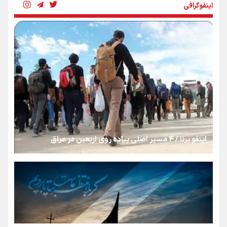
اینفوگرافی
رسانه ملی و حق مردم برای شنیدن صدای رئیس‌جمهوری
روایت ایران از کنار مردم
از طلوع خیابان‌ها تا غروب اشک
اینفو برنا / ۴ مسیر اصلی پیاده روی اربعین در عراق
جمله‌ای که بغض چهارماهه را شکست؛ «آهای مردم، آقا از
تهران رفتند»
سه حسرتی که به دلم ماند