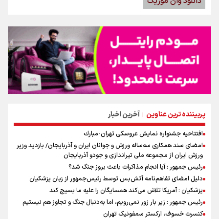
دانلود وان موزیک
پربیننده ترین عناوین
آخرین اخبار
|
افتتاحیه جشنواره نمايش عروسكى تهران-مبارك
امضای سند همکاری سه‌ساله ورزش و جوانان ایران و آذربایجان/ بازدید وزیر
ورزش ایران از مجموعه ملی تیراندازی و جودو آذربایجان
رئیس جمهور : آیا انجام مذاکرات باعث بروز جنگ شد؟
دلیل امضای تفاهم‌نامه آتش‌بس توسط رئیس‌جمهور از زبان پزشکیان
پزشکیان : آمریکا تلاش می‌کند همسایگان را علیه ما بسیج کند
رئیس جمهور : زیر بار زور نمی‌رویم، اما به‌دنبال جنگ و تجاوز هم نیستیم
کنسرت خسوف، ارکستر سمفونیک تهران