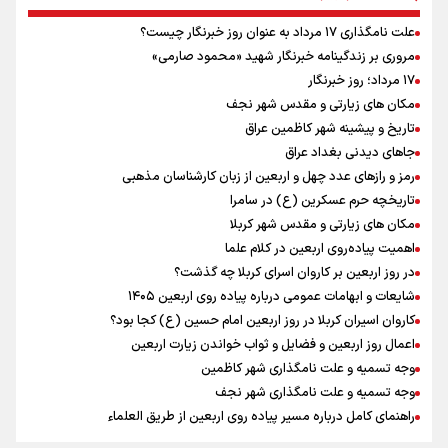
مراکز تیراندازی منطقه
افزایش تعداد قربانیان تیراندازی در مدرسه تایلندی
علت نامگذاری ۱۷ مرداد به عنوان روز خبرنگار چیست؟
ورزشکاران سنگنوردی
مروری بر زندگینامه خبرنگار شهید «محمود صارمی»
یمن، ایستاده در برابر تحریم و تجاوز
۱۷ مرداد؛ روز خبرنگار
مکان های زیارتی و مقدس شهر نجف
تاریخ و پیشینه شهر کاظمین عراق
جاهای دیدنی بغداد عراق
رمز و رازهای عدد چهل و اربعین از زبان کارشناسان مذهبی
تاریخچه حرم عسکرین (ع) در سامرا
مکان های زیارتی و مقدس شهر کربلا
اهمیت پیاده‌روی اربعین در کلام علما
در روز اربعین بر کاروان اسرای کربلا چه گذشت؟
شایعات و ابهامات عمومی درباره پیاده روی اربعین ۱۴۰۵
کاروان اسیران کربلا در روز اربعین امام حسین (ع) کجا بود؟
اعمال روز اربعین و فضایل و ثواب خواندن زیارت اربعین
وجه تسمیه و علت نامگذاری شهر کاظمین
وجه تسمیه و علت نامگذاری شهر نجف
راهنمای کامل درباره مسیر پیاده روی اربعین از طریق العلماء
وجه تسمیه و علت نامگذاری شهر سامرا