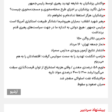
واکنش پزشکیان به شایعه تهدید رهبری توسط رئیس‌جمهور
دلیل تأکید پزشکیان بر اجرای طرح محله‌محوری و مسجدمحوری چیست؟
پزشکیان: هرگز استعفا نداده‌ام و نخواهم داد
رهبر شهید انقلاب: بمباران هیروشیما نشانگر طبیعت استکباری آمریکا است
رئیس جمهور : هیچ دولتی به اندازه ما در جهت سیاست‌های رهبری قدم
برنداشت
تمرین تئاتر واگن ۱۵۰
نماز جمعه تهران- ۱۶ مرداد
انتشار نتایج آزمون ورودی مدارس سمپاد
ترامپ انگشت تهدید را به سمت سوئیس گرفت؛ اقتصادتان را به هم
می‌ریزم
تورم ۵۸ درصدی معدن / وقتی هزینه استخراج از توان قیمت‌گذاری سبقت
می‌گیرد/رشد ۳۰۰ تا ۴۰۰ درصدی مواد ناریه
پالایشگاه نفت اسلواکی منفجر شد
میان صعود و سقوط
وزیر ورزش و جوانان ایران از مرکز ملی جودوی جمهوری آذربایجان بازدید
آرشیو
کرد
موسی جنپو، بازیکن فصل گذشته استقلال به پانتولیکوس یونان پیوست
بازدید وزیر ورزش ایران از مجموعه ملی تیراندازی باکو یکی از مجهزترین
پیشنهاد سردبیر