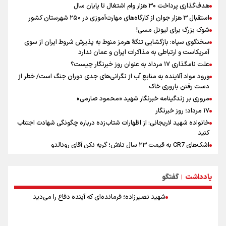
هدف‌گذاری پرداخت ۳۰ هزار وام اشتغال تا پایان سال
استقبال ۳ هزار جوان از کارگاه‌های مهارت‌آموزی در ۲۵۰ شهرستان کشور
شوک بزرگ برای لیونل مسی!
سخنگوی سپاه: بازگشایی تنگۀ هرمز منوط به پذیرش شروط ایران از سوی
آمریکاست و ارتباطی به مذاکرات ایران و عمان ندارد
علت نامگذاری ۱۷ مرداد به عنوان روز خبرنگار چیست؟
ورود مواد آلاینده به منابع آب از نگرانی‌های جدی دوران جنگ است/ خطر از
دست رفتن باروری خاک
مروری بر زندگینامه خبرنگار شهید «محمود صارمی»
۱۷ مرداد؛ روز خبرنگار
خانواده شهید لاریجانی: از اظهارات شتاب‌زده درباره چگونگی شهادت اجتناب
کنید
اشک‌های CR7 به قیمت ۲۳ سال تلاش؛ گریه نکن آقای رونالدو
حیدری: افزایش تیم‌های جام جهانی هم سود داشت و هم ضرر/ تیم ملی در
جام جهانی مردود نشد
یادداشت
گفتگو
|
تلاش مدام برای زنده نگه داشتن هنر ایرانی
نصرتی: پاسخ بیرانوند سنخیتی با صحبت‌های علی دایی نداشت/
شهید نصیرزاده؛ فرمانده‌ای که آینده دفاع را می‌دید
ملی‌پوشان نباید از خودشان تعریف کنند!
خلعتبری: جای دو سه نفر در جام جهانی خالی بود/ تیم ملی نیاز به تغییر
نسل دارد/ دوست دارم آرژانتین قهرمان شود