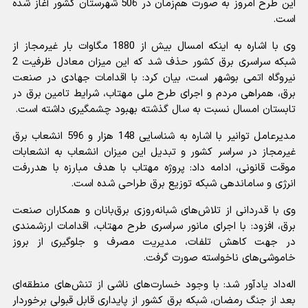
این طرح امروز به صورت هم‌زمان در 506 شهرستان کشور آغاز شده
است.
وی با اشاره به اینکه امسال بیش از 1880 مگاوات بار غیرمجاز از
شبکه سراسری برق کشور حذف شد که این میزان معادل ظرفیت 2
نیروگاه اتمی بوشهر است، بیان کرد: با اقدامات جهادی در صنعت
برق، همراهی مردم و اجرای طرح ملی مهتاب، شرایط تامین برق در
تابستان امسال نسبت به سال گذشته بهبود چشمگیری داشته است.
مدیرعامل توانیر با اشاره به شناسایی 148 هزار و 596 انشعاب برق
غیرمجاز در سراسر کشور و تبدیل این میزان انشعاب به انشعابات
موقت قانونی، ادامه داد: پروژه مهتاب با هدف مبارزه با هدررفت
انرژی و ساماندهی شبکه توزیع برق طراحی شده است.
وی با قدردانی از تلاش‌های شبانه‌روزی برق‌بانان و همکاران صنعت
برق، افزود: با اجرای مانور سراسری طرح مهتاب، اقدامات ارزشمندی
در جهت کاهش تلفات، مدیریت مصرف و جلوگیری از بروز
خاموشی‌های ناخواسته صورت گرفت.
اله‌داد یادآور شد: با وجود خسارت‌های ناشی از تنش‌های منطقه‌ای
بعد از جنگ رمضان، شبکه برق کشور از پایداری قابل قبولی برخوردار