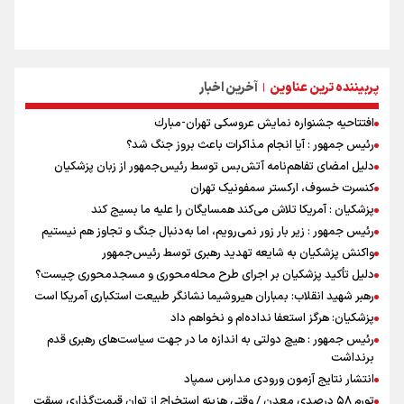
پربیننده ترین عناوین
آخرین اخبار
|
افتتاحیه جشنواره نمايش عروسكى تهران-مبارك
رئیس جمهور : آیا انجام مذاکرات باعث بروز جنگ شد؟
دلیل امضای تفاهم‌نامه آتش‌بس توسط رئیس‌جمهور از زبان پزشکیان
کنسرت خسوف، ارکستر سمفونیک تهران
پزشکیان : آمریکا تلاش می‌کند همسایگان را علیه ما بسیج کند
رئیس جمهور : زیر بار زور نمی‌رویم، اما به‌دنبال جنگ و تجاوز هم نیستیم
واکنش پزشکیان به شایعه تهدید رهبری توسط رئیس‌جمهور
دلیل تأکید پزشکیان بر اجرای طرح محله‌محوری و مسجدمحوری چیست؟
رهبر شهید انقلاب: بمباران هیروشیما نشانگر طبیعت استکباری آمریکا است
پزشکیان: هرگز استعفا نداده‌ام و نخواهم داد
رئیس جمهور : هیچ دولتی به اندازه ما در جهت سیاست‌های رهبری قدم
برنداشت
انتشار نتایج آزمون ورودی مدارس سمپاد
تورم ۵۸ درصدی معدن / وقتی هزینه استخراج از توان قیمت‌گذاری سبقت