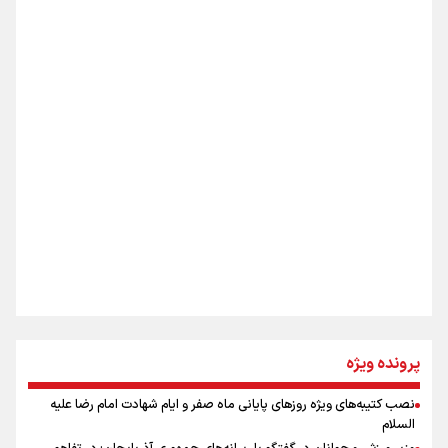
«هورامان»؛ میراثی که جهان را شیفته کرد
شکستگیِ بزرگ؛ روایتِ یک استخوان، یک نسل، یک توهم!
اینفو برنا / ۴ مسیر اصلی پیاده روی اربعین در عراق
رسانه ملی و حق مردم برای شنیدن صدای رئیس‌جمهوری
روایت ایران از کنار مردم
از طلوع خیابان‌ها تا غروب اشک
پرونده ویژه
نصب کتیبه‌های ویژه روزهای پایانی ماه صفر و ایام شهادت امام رضا علیه
اینفو برنا / توصیه‌هایی طلایی برای پیاده روی اربعین
السلام
جمله‌ای که بغض چهارماهه را شکست؛ «آهای مردم، آقا از