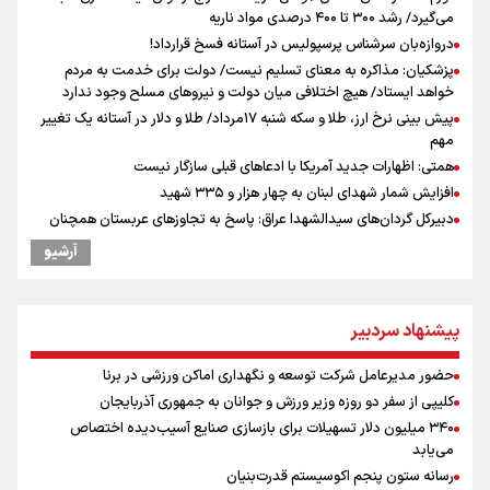
می‌گیرد/ رشد ۳۰۰ تا ۴۰۰ درصدی مواد ناریه
دروازه‌بان سرشناس پرسپولیس در آستانه فسخ قرارداد!
پزشکیان: مذاکره به معنای تسلیم نیست/ دولت برای خدمت به مردم
خواهد ایستاد/ هیچ اختلافی میان دولت و نیروهای مسلح وجود ندارد
پیش بینی نرخ ارز، طلا و سکه شنبه ۱۷مرداد/ طلا و دلار در آستانه یک تغییر
مهم
همتی: اظهارات جدید آمریکا با ادعاهای قبلی سازگار نیست
افزایش شمار شهدای لبنان به چهار هزار و ۳۳۵ شهید
دبیرکل گردان‌های سیدالشهدا عراق: پاسخ به تجاوزهای عربستان همچنان
در دستور کار است
آرشیو
رونمایی از شماره پیراهن جدید بازیکنان استقلال
یوسفی: جای بخیه سرم یادگار یک سانحه است، نه دعوا!/ انتظار داشتیم تیم
ملی از گروهش صعود کند + فیلم
پیشنهاد سردبیر
محمد نوری روبروی پرسپولیس می ایستد!
کالبدشکافی استقلال پیش از لیگ بیست‌و‌ششم/ آبی‌پوشان با چه وضعیتی
حضور مدیرعامل شرکت توسعه و نگهداری اماکن ورزشی در برنا
وارد لیگ می‌شوند؟
کلیپی از سفر دو روزه وزیر ورزش و جوانان به جمهوری آذربایجان
نوروزپور: پاسداشت خبرنگار به تامین حقوق حرفه‌ای و امنیت شغلی اوست
۳۴۰ میلیون دلار تسهیلات برای بازسازی صنایع آسیب‌دیده اختصاص
بسنت مدعی شد: به زودی شاهد توافق با ایران خواهیم بود
می‌یابد
رسانه ستون پنجم اکوسیستم قدرت‌بنیان