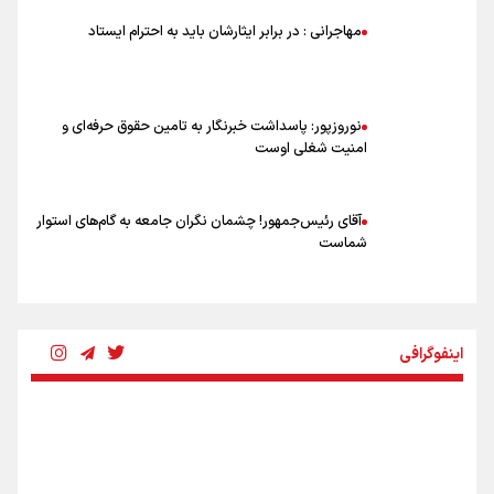
شاهرخی: اندازه داشته‌هایمان از بازار جام جهانی برداشت کردیم/ دودستی
مهاجرانی : در برابر ایثارشان باید به احترام ایستاد
سرنوشت صعود را به تیم‌های دیگر سپردیم
عالمی: جام جهانی از مرحله حذفی جان گرفت/ درباره شیوه بازی تیم ملی
نقد وجود دارد
نوروزپور: پاسداشت خبرنگار به تامین حقوق حرفه‌ای و
امنیت شغلی اوست
آقای رئیس‌جمهور! چشمان نگران جامعه به گام‌های استوار
شماست
چرخه تندروی در برابر آرمان مشروطه
اینفوگرافی
بنزین؛ تدبیری برای حفظ امنیت انرژی