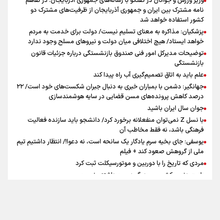
وزیر ورزش و جوانان در گفتگو با رسانه‌های جمهوری آذربایجان: در تفاهم
تهران رفتند»
نامه مشترک بین ایران و جمهوری آذربایجان از ظرفیت‌های مشترک دو
کشور استفاده خواهد شد
پزشکیان: مذاکره به معنای تسلیم نیست/ دولت برای خدمت به مردم
سه حسرتی که به دلم ماند
خواهد ایستاد/ هیچ اختلافی میان دولت و نیروهای مسلح وجود ندارد
توضیحات مدیرکل امور فنی صندوق بازنشستگی درباره جزئیات قانون
بازنشستگی
علم باید به اتاق تصمیم‌گیری آب راه پیدا کند
جهانگیر: دشمن با بمباران خبری به دنبال جبران شکست‌های خود است/ ۲۲
درصد کاهش پرونده‌های مسن قضایی در سایه هوشمندسازی
اینفو برنا / جدول کامل فاصله مرز شلمچه تا شهرهای زیارتی
جوان سال ایران باشید
عراق
با نسل Z نمی‌توان منفعلانه برخورد کرد/ دانشجو باید سازنده فعالیت
فرهنگی باشد، نه فقط مخاطب آن
یوسفی: جای بخیه سرم یادگار یک سانحه است، نه دعوا!/ انتظار داشتیم تیم
ملی از گروهش صعود کند + فیلم
مردی که تاریخ را با دوربین و موتورسیکلت ثبت کرد
رابرت دنیرو: کشور من دیگر دوست‌داشتنی نیست
دبیر فدراسیون بولینگ و بیلیارد: از رسانه ملی انتظار حمایت داریم/ در
انتظار حضور تیم‌های بزرگ مثل استقلال در لیگ هستیم
تورم ۵۸ درصدی معدن / وقتی هزینه استخراج از توان قیمت‌گذاری سبقت
تماس با ما
|
درباره ما
|
پیوندها
|
آرشیو
|
عضویت در خبرنامه
|
آب و هوا
|
می‌گیرد/ رشد ۳۰۰ تا ۴۰۰ درصدی مواد ناریه