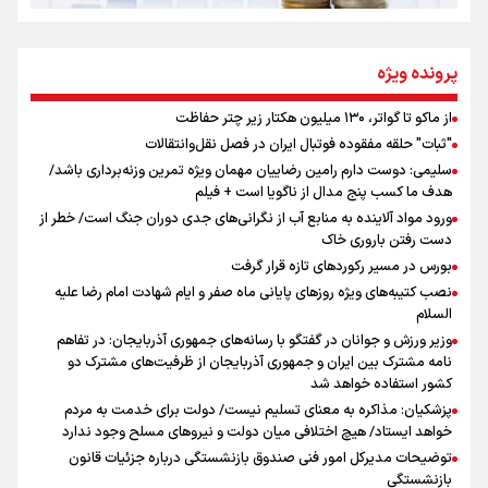
از طلوع خیابان‌ها تا غروب اشک
پرونده ویژه
از ماکو تا گواتر، ۱۳۰ میلیون هکتار زیر چتر حفاظت
اینفو برنا/ میزان مالیات بر ارزش افزوده چقدر است؟
"ثبات" حلقه مفقوده فوتبال ایران در فصل نقل‌وانتقالات
جمله‌ای که بغض چهارماهه را شکست؛ «آهای مردم، آقا از
سلیمی: دوست دارم رامین رضاییان مهمان ویژه تمرین وزنه‌برداری باشد/
تهران رفتند»
هدف ما کسب پنج مدال از ناگویا است + فیلم
ورود مواد آلاینده به منابع آب از نگرانی‌های جدی دوران جنگ است/ خطر از
دست رفتن باروری خاک
سه حسرتی که به دلم ماند
بورس در مسیر رکوردهای تازه قرار گرفت
نصب کتیبه‌های ویژه روزهای پایانی ماه صفر و ایام شهادت امام رضا علیه
السلام
وزیر ورزش و جوانان در گفتگو با رسانه‌های جمهوری آذربایجان: در تفاهم
نامه مشترک بین ایران و جمهوری آذربایجان از ظرفیت‌های مشترک دو
کشور استفاده خواهد شد
پزشکیان: مذاکره به معنای تسلیم نیست/ دولت برای خدمت به مردم
اینفو برنا / ۴ مسیر اصلی پیاده روی اربعین در عراق
خواهد ایستاد/ هیچ اختلافی میان دولت و نیروهای مسلح وجود ندارد
توضیحات مدیرکل امور فنی صندوق بازنشستگی درباره جزئیات قانون
بازنشستگی