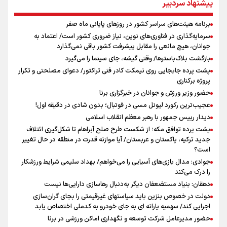
پیشنهاد سردبیر
از افزایش دو برابری دفاتر تا غیر رسمی بودن قراردادهای یکسان
توازن میان انضباط اقتصادی و حمایت از شرکای راهبردی؛ از رشد ۴۶
برنامه هیئت‌های سراسر کشور در روزهای پایانی ماه صفر
درصدی درآمدها تا افزایش ۱۵۳ درصدی استرداد مالیات
سرمایه‌گذاری در فناوری‌های نوین، نیاز ضروری کشور است/ اعتماد به
رئیس‌جمهور در پیامی درگذشت والده همسر حجت الاسلام والمسلمین
جوانان، هیچ مانعی را مقابل پیشرفت کشور باقی نمی‌گذارد
سید حسن خمینی را تسلیت گفت
بازگشت بلاک‌باسترها/ وقتی گیشه، جای سینما را می‌گیرد
آیت الله آملی لاریجانی: ایران به هیچ قیمتی از تنگه هرمز عقب نشینی
پشت پرده جابجایی روی نیمکت کادر فنی تراکتور/ دعوای مصلحتی و تکرار
نخواهد کرد
پروژه برکناری
حضور وزیر ورزش و جوانان در خبرگزاری برنا
عجیب‌ترین رکورد لیونل مسی در فوتبال؛ بدون شادی در دقیقه اول!
دیدار رییس جمهور با رهبر معظم انقلاب اسلامی
پشت پرده توافق مکه؛ از شکست طرح صلح آبراهام تا شکل‌گیری ائتلاف
جدید ترکیه، پاکستان و عربستان/ آیا موازنه قدرت در منطقه در حال تغییر
است؟
جوادی: مدال بازی‌های آسیایی را می‌خواهم/ بهداد سلیمی شرایط ورزشکار
را درک می‌کند
دهقان: بنیاد مستضعفان دیگر به‌دنبال رهاسازی دارایی‌ها نیست
دولت در خصوص بنزین باید سیاستهای غیرقیمتی را بجای گران‌سازی
اجرایی کند/ سهمیه یارانه ای به جای خودرو به کدملی اختصاص یابد
حضور مدیرعامل شرکت توسعه و نگهداری اماکن ورزشی در برنا