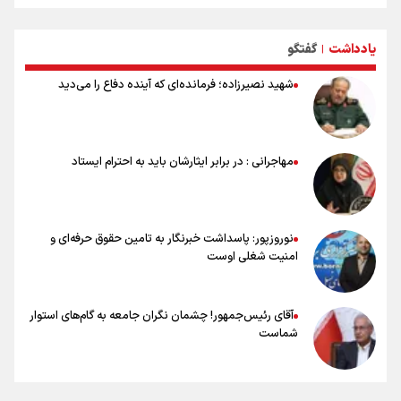
جزئیات بازگشت کارشناسان روس به نیروگاه بوشهر
کلیپی از سفر دو روزه وزیر ورزش و جوانان به جمهوری آذربایجان
یادداشت
گفتگو
۳۴۰ میلیون دلار تسهیلات برای بازسازی صنایع آسیب‌دیده اختصاص
|
می‌یابد
شهید نصیرزاده؛ فرمانده‌ای که آینده دفاع را می‌دید
رسانه ستون پنجم اکوسیستم قدرت‌بنیان
هدف‌گذاری پرداخت ۳۰ هزار وام اشتغال تا پایان سال
استقبال ۳ هزار جوان از کارگاه‌های مهارت‌آموزی در ۲۵۰ شهرستان کشور
شوک بزرگ برای لیونل مسی!
مهاجرانی : در برابر ایثارشان باید به احترام ایستاد
سخنگوی سپاه: بازگشایی تنگۀ هرمز منوط به پذیرش شروط ایران از سوی
آمریکاست و ارتباطی به مذاکرات ایران و عمان ندارد
نوروزپور: پاسداشت خبرنگار به تامین حقوق حرفه‌ای و
امنیت شغلی اوست
آقای رئیس‌جمهور! چشمان نگران جامعه به گام‌های استوار
شماست
چرخه تندروی در برابر آرمان مشروطه