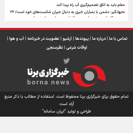
علم باید به اتاق تصمیم‌گیری آب راه پیدا کند
جهانگیر: دشمن با بمباران خبری به دنبال جبران شکست‌های خود است/ ۲۲
درصد کاهش پرونده‌های مسن قضایی در سایه هوشمندسازی
جوان سال ایران باشید
با نسل Z نمی‌توان منفعلانه برخورد کرد/ دانشجو باید سازنده فعالیت
فرهنگی باشد، نه فقط مخاطب آن
تماس با ما
|
درباره ما
|
پیوندها
|
آرشیو
|
عضویت در خبرنامه
|
آب و هوا
|
اوقات شرعی
|
نظرسنجی
اینفو برنا / توصیه‌هایی طلایی برای پیاده روی اربعین
تمام حقوق برای خبرگزاری برنا محفوظ است. استفاده از مطالب با ذکر منبع
آزاد است
طراحی و تولید
"ایران سامانه"