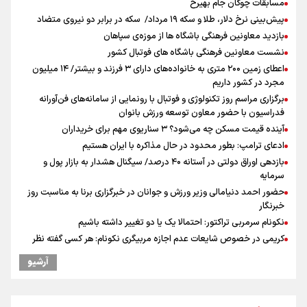
مسابقات چوگان جام بهیرخ
پیش‌بینی نرخ دلار، طلا و سکه ۱۹ مرداد/ سکه در برابر دو نیروی متضاد
بازدید معاونین فرهنگی باشگاه ها از موزه‌ی سپاهان
نشست معاونین فرهنگی باشگاه های فوتبال کشور
اعطای زمین ۲۰۰ متری به خانواده‌های دارای ۳ فرزند و بیشتر/ ۱۴ میلیون
مجرد در کشور داریم
برگزاری مراسم روز تکنولوژی و فوتبال با رونمایی از سامانه‌های فن‌آورانه
فدراسیون با حضور معاون توسعه ورزش بانوان
آینده قیمت مسکن چه می‌شود؟ ۳ سناریوی مهم برای خریداران
ادعای ترامپ: بطور محدود در حال مذاکره با ایران هستیم
بازدهی اوراق دولتی در آستانه ۴۰ درصد/ سیگنال هشدار به بازار پول و
سرمایه
حضور احمد دنیامالی وزیر ورزش و جوانان در خبرگزاری برنا به مناسبت روز
خبرنگار
نکونام سرمربی تراکتور: احتمالا یک یا دو تغییر داشته باشیم
کریمی در خصوص شایعات عدم اجازه مربیگری نکونام: هر کسی گفته نظر
شخصی خودش بوده است
آرشیو
پاسخ منفی مجیدی، نکونام را سرمربی کرد؛ ماجرای عجیب نیمکت تراکتور
پیشنهاد رسمی تراکتور به بازیکن مورد علاقه نکونام
نکونام: چند روز یکبار تماشاگران امکان حضور در تمرینات خواهند داشت