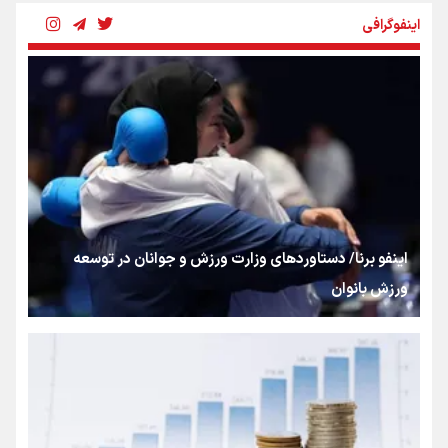
اینفوگرافی
بنزین؛ تدبیری برای حفظ امنیت انرژی
«هورامان»؛ میراثی که جهان را شیفته کرد
شکستگیِ بزرگ؛ روایتِ یک استخوان، یک نسل، یک توهم!
اینفو برنا/ دستاوردهای وزارت ورزش و جوانان در توسعه
ورزش بانوان
رسانه ملی و حق مردم برای شنیدن صدای رئیس‌جمهوری
روایت ایران از کنار مردم