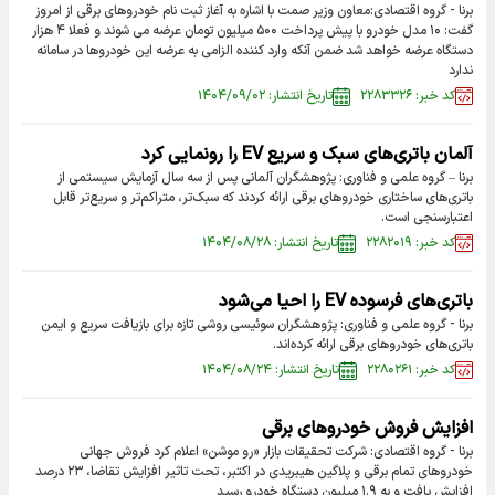
برنا - گروه اقتصادی:معاون وزیر صمت با اشاره به آغاز ثبت نام خودروهای برقی از امروز
گفت: ۱۰ مدل خودرو با پیش پرداخت ۵۰۰ میلیون تومان عرضه می شوند و فعلا ۴ هزار
دستگاه عرضه خواهد شد ضمن آنکه وارد کننده الزامی به عرضه این خودروها در سامانه
ندارد
کد خبر: ۲۲۸۳۳۲۶
تاریخ انتشار: ۱۴۰۴/۰۹/۰۲
آلمان باتری‌های سبک و سریع EV را رونمایی کرد
برنا – گروه علمی و فناوری: پژوهشگران آلمانی پس از سه سال آزمایش سیستمی از
باتری‌های ساختاری خودروهای برقی ارائه کردند که سبک‌تر، متراکم‌تر و سریع‌تر قابل
اعتبارسنجی است.
کد خبر: ۲۲۸۲۰۱۹
تاریخ انتشار: ۱۴۰۴/۰۸/۲۸
باتری‌های فرسوده EV را احیا می‌شود
برنا - گروه علمی و فناوری: پژوهشگران سوئیسی روشی تازه برای بازیافت سریع و ایمن
باتری‌های خودرو‌های برقی ارائه کرده‌اند.
کد خبر: ۲۲۸۰۲۶۱
تاریخ انتشار: ۱۴۰۴/۰۸/۲۴
افزایش فروش خودروهای برقی
برنا - گروه اقتصادی: شرکت تحقیقات بازار «رو موشن» اعلام کرد فروش جهانی
خودروهای تمام برقی و پلاگین هیبریدی در اکتبر، تحت تاثیر افزایش تقاضا، ۲۳ درصد
افزایش یافت و به ۱.۹ میلیون دستگاه خودرو رسید