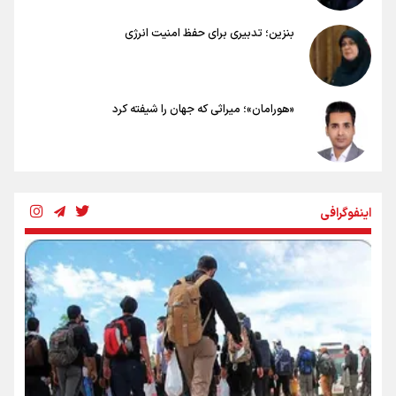
بنزین؛ تدبیری برای حفظ امنیت انرژی
«هورامان»؛ میراثی که جهان را شیفته کرد
شکستگیِ بزرگ؛ روایتِ یک استخوان، یک نسل، یک توهم!
اینفوگرافی
رسانه ملی و حق مردم برای شنیدن صدای رئیس‌جمهوری
روایت ایران از کنار مردم