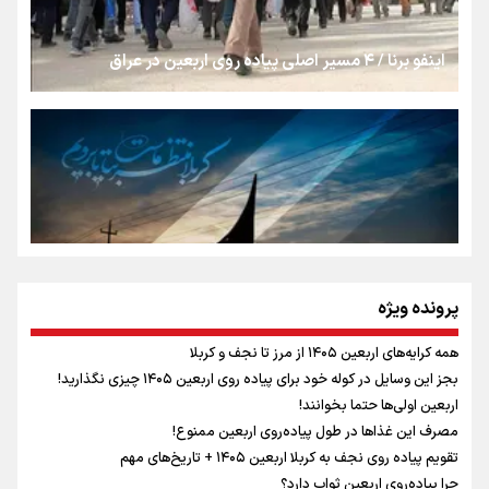
از طلوع خیابان‌ها تا غروب اشک
اینفو برنا / ۴ مسیر اصلی پیاده روی اربعین در عراق
جمله‌ای که بغض چهارماهه را شکست؛ «آهای مردم، آقا از
تهران رفتند»
سه حسرتی که به دلم ماند
مومنِ مقتدرِ مظلوم
پرونده ویژه
همه کرایه‌های اربعین ۱۴۰۵ از مرز تا نجف و کربلا
اینفو برنا / توصیه‌هایی طلایی برای پیاده روی اربعین
بجز این وسایل در کوله خود برای پیاده روی اربعین ۱۴۰۵ چیزی نگذارید!
نگاه تمدنی رهبر شهید به فضای مجازی
اربعین اولی‌ها حتما بخوانند!
مصرف این غذاها در طول پیاده‌روی اربعین ممنوع!
تقویم پیاده روی نجف به کربلا اربعین ۱۴۰۵ + تاریخ‌های مهم
چرا پیاده‌روی اربعین ثواب دارد؟