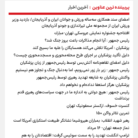
پربیننده ترین عناوین
آخرین اخبار
|
امضای سند همکاری سه‌ساله ورزش و جوانان ایران و آذربایجان/ بازدید وزیر
ورزش ایران از مجموعه ملی تیراندازی و جودو آذربایجان
افتتاحیه جشنواره نمايش عروسكى تهران-مبارك
رئیس جمهور : آیا انجام مذاکرات باعث بروز جنگ شد؟
پزشکیان : آمریکا تلاش می‌کند همسایگان را علیه ما بسیج کند
دلیل تأکید پزشکیان بر اجرای طرح محله‌محوری و مسجدمحوری چیست؟
دلیل امضای تفاهم‌نامه آتش‌بس توسط رئیس‌جمهور از زبان پزشکیان
رئیس جمهور : زیر بار زور نمی‌رویم، اما به‌دنبال جنگ و تجاوز هم نیستیم
واکنش پزشکیان به شایعه تهدید رهبری توسط رئیس‌جمهور
پزشکیان: هرگز استعفا نداده‌ام و نخواهم داد
رئیس جمهور : هیچ دولتی به اندازه ما در جهت سیاست‌های رهبری قدم
برنداشت
کنسرت خسوف، ارکستر سمفونیک تهران
تمرین تئاتر واگن ۱۵۰
رهبر شهید انقلاب: بمباران هیروشیما نشانگر طبیعت استکباری آمریکا است
نماز جمعه تهران- ۱۶ مرداد
ترامپ انگشت تهدید را به سمت سوئیس گرفت؛ اقتصادتان را به هم