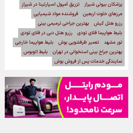
پزشکان بیوتی شیراز
تزریق آمپول اسپارتینا در شیراز
مرزهای خلوت اربعین
فروشنده مواد شیمیایی
رزرو هتل کیش
بهترین جراحی ترمیمی بینی
بلیط هواپیما فلای تودی
رزرو هتل دبی در فلای تودی
تور مشهد
تعمیر ظرفشویی بوش
بلیط هواپیما خارجی
بهترین جراح بینی استخوانی در تهران
بلیط اتوبوس
نمایندگی خدمات پس از فروش بوش
اینفوبرنا/ سقف معافیت مالیاتی حقوق کارکنان دولت و
بازنشستگان در بودجه ۱۴۰۵ چقدر است؟