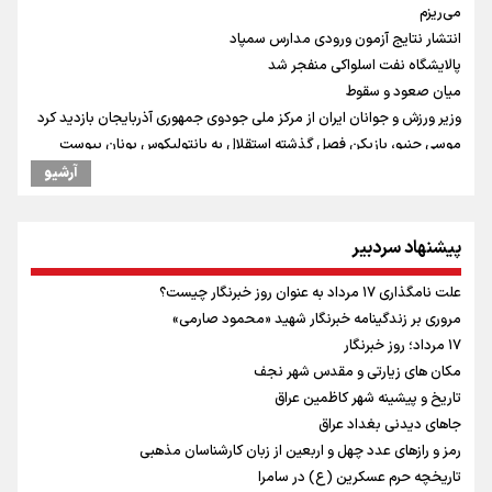
می‌ریزم
انتشار نتایج آزمون ورودی مدارس سمپاد
پالایشگاه نفت اسلواکی منفجر شد
میان صعود و سقوط
وزیر ورزش و جوانان ایران از مرکز ملی جودوی جمهوری آذربایجان بازدید کرد
موسی جنپو، بازیکن فصل گذشته استقلال به پانتولیکوس یونان پیوست
بازدید وزیر ورزش ایران از مجموعه ملی تیراندازی باکو یکی از مجهزترین
آرشیو
مراکز تیراندازی منطقه
افزایش تعداد قربانیان تیراندازی در مدرسه تایلندی
پیشنهاد سردبیر
ورزشکاران سنگنوردی
یمن، ایستاده در برابر تحریم و تجاوز
علت نامگذاری ۱۷ مرداد به عنوان روز خبرنگار چیست؟
علیرضا نصیری وزنه‌برداری ایرانی دسته ۱۱۰ کیلوگرم : امیدوارم با
مروری بر زندگینامه خبرنگار شهید «محمود صارمی»
خوشرنگ‌ترین مدال‌ها به ایران برگردیم
۱۷ مرداد؛ روز خبرنگار
مکان های زیارتی و مقدس شهر نجف
تاریخ و پیشینه شهر کاظمین عراق
جاهای دیدنی بغداد عراق
رمز و رازهای عدد چهل و اربعین از زبان کارشناسان مذهبی
تاریخچه حرم عسکرین (ع) در سامرا