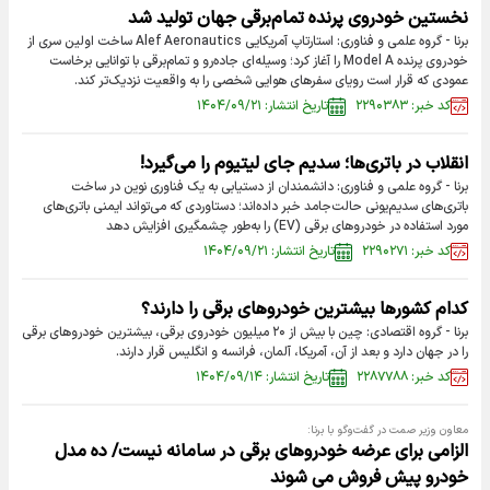
نخستین خودروی پرنده تمام‌برقی جهان تولید شد
برنا - گروه علمی و فناوری: استارتاپ آمریکایی Alef Aeronautics ساخت اولین سری از
خودروی پرنده Model A را آغاز کرد؛ وسیله‌ای جاده‌رو و تمام‌برقی با توانایی برخاست
عمودی که قرار است رویای سفر‌های هوایی شخصی را به واقعیت نزدیک‌تر کند.
کد خبر: ۲۲۹۰۳۸۳
تاریخ انتشار: ۱۴۰۴/۰۹/۲۱
انقلاب در باتری‌ها؛ سدیم جای لیتیوم را می‌گیرد!
برنا - گروه علمی و فناوری: دانشمندان از دستیابی به یک فناوری نوین در ساخت
باتری‌های سدیم‌یونی حالت‌جامد خبر داده‌اند؛ دستاوردی که می‌تواند ایمنی باتری‌های
مورد استفاده در خودرو‌های برقی (EV) را به‌طور چشمگیری افزایش دهد
کد خبر: ۲۲۹۰۲۷۱
تاریخ انتشار: ۱۴۰۴/۰۹/۲۱
کدام کشورها بیشترین خودروهای برقی را دارند؟
برنا - گروه اقتصادی: چین با بیش از ۲۰ میلیون خودروی برقی، بیشترین خودروهای برقی
را در جهان دارد و بعد از آن، آمریکا، آلمان، فرانسه و انگلیس قرار دارند.
کد خبر: ۲۲۸۷۷۸۸
تاریخ انتشار: ۱۴۰۴/۰۹/۱۴
معاون وزیر صمت در گفت‌وگو با برنا:
الزامی برای عرضه خودروهای برقی در سامانه نیست/ ده مدل
خودرو پیش فروش می شوند