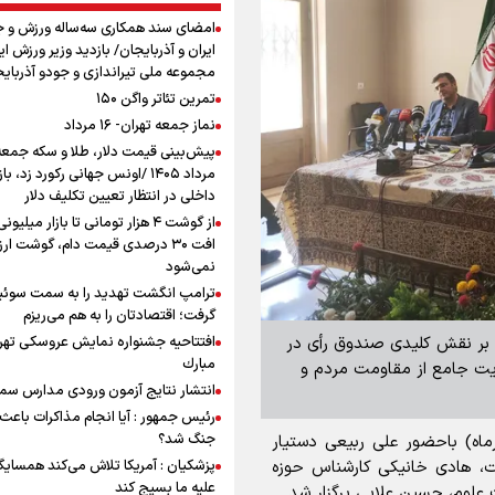
امضای سند همکاری سه‌ساله ورزش و ج
ایران و آذربایجان/ بازدید وزیر ورزش ایر
مجموعه ملی تیراندازی و جودو آذربای
تمرین تئاتر واگن ۱۵۰
نماز جمعه تهران- ۱۶ مرداد
مرداد ۱۴۰۵ /اونس جهانی رکورد زد، باز
داخلی در انتظار تعیین تکلیف دلار
از گوشت ۴ هزار تومانی تا بازار میلیون
افت ۳۰ درصدی قیمت دام، گوشت ارز
نمی‌شود
ترامپ انگشت تهدید را به سمت سوئ
گرفت؛ اقتصادتان را به هم می‌ریزم
» بر نقش کلیدی صندوق رأی در
افتتاحیه جشنواره نمايش عروسكى تهر
مبارك
ایت جامع از مقاومت مردم و
انتشار نتایج آزمون ورودی مدارس سمپ
رئیس جمهور : آیا انجام مذاکرات باعث 
جنگ شد؟
سی ابعاد اجتماعی امروز ( چهارشنبه ۱۱ تیرماه) باحضور علی ربیعی دستیار
، هادی خانیکی کارشناس حوزه
پزشکیان : آمریکا تلاش می‌کند همسایگا
علیه ما بسیج کند
 علوم، حسین علایی برگزار شد.