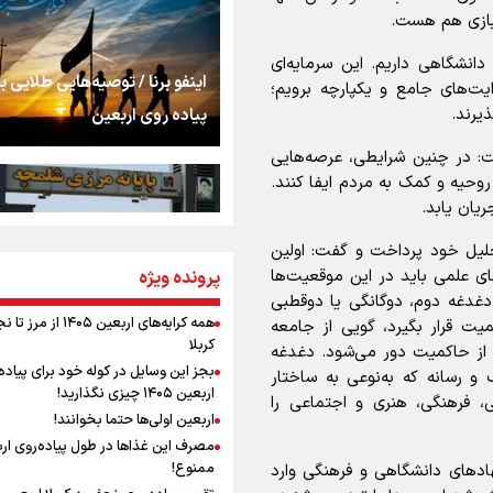
اشک
بازی هم هست.
 دانشگاهی داریم. این سرمایه‌ای
جمله‌ای که بغض چها
اینفو برنا / توصیه‌هایی طلایی ب
ت‌های جامع و یکپارچه برویم؛
را شکست؛ «آهای مردم، 
یرند.
پیاده روی اربعین
تهران رفتند»
ت: در چنین شرایطی، عرصه‌هایی
سه حسرتی که به دلم 
حیه و کمک به مردم ایفا کنند.
یان یابد.
لیل خود پرداخت و گفت: اولین
مومنِ مقتدرِ مظلوم
ای علمی باید در این موقعیت‌ها
پرونده ویژه
اینفو برنا / جدول کامل فاصله م
دغدغه دوم، دوگانگی یا دوقطبی
شلمچه تا شهرهای زیارتی عراق
همه کرایه‌های اربعین ۱۴۰۵ از 
یت قرار بگیرد، گویی از جامعه
کربلا
 از حاکمیت دور می‌شود. دغدغه
نگاه تمدنی رهبر شهید
بجز این وسایل در کوله خود برای پیاده
 رسانه که به‌نوعی به ساختار
فضای مجازی
اربعین ۱۴۰۵ چیزی نگذارید!
، فرهنگی، هنری و اجتماعی را
اربعین اولی‌ها حتما بخوانند!
مصرف این غذاها در طول پیاده‌روی ار
رابطه کارگر و کارفرما د
ممنوع!
هادهای دانشگاهی و فرهنگی وارد
اینفو برنا/ میزان مالیات بر ارزش
اندیشه رهبر شهید: از 