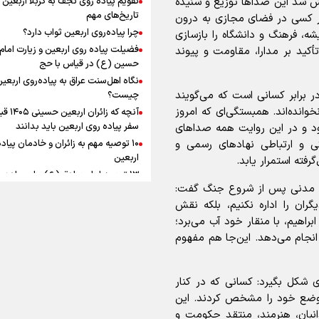
لاش شد این صداها توزیع و شنیده
به زوجیت
افزوده چقدر است؟
تاریخ‌های مهم
ر کسی در فضای مجازی به درون
چرا پیاده‌روی اربعین ثواب دارد؟
ه، فرهنگ و دانشگاه را بازسازی
فضیلت پیاده روی اربعین و زیارت امام
تأکید بر مدارا، مقاومت و پیوند
حسین (ع) در قیاس با حج
نگاه اهل‌سنت عراق به پیاده‌روی اربعی
اینفوبرنا/ سقف معافیت مالیاتی
 در برابر کسانی است که می‌گویند
چیست؟
نخوانده‌اند. همبستگی‌ای که امروز
آنچه که زائران ار
حقوق کارکنان دولت و بازنشست
سفر پیاده روی اربعین باید بدانند
شود و در این روایت همه صداهای
در بودجه ۱۴۰۵ چقدر است؟
گی و ارتباطی نهادهای رسمی و
۱۰ توصیه مهم به زائران و خادمان پیاد
اربعین
فته استمرار یابد.
۱۳ توصیه امام صادق (ع) برای پیاده‌ر
های مدنی پس از شروع جنگ گفت:
اربعین
ن را اداره نکنیم، بلکه نقش
۲۰ توصیه کاربردی برای شرکت در پیاد
اینفوبرنا/ حداقل حقوق
راهیم، با منقار خود آب می‌برد؛
اربعین ۱۴۰۵
نجام می‌دهد. این‌جا هم مفهوم
پاسخ به سه‌ شبهه درباره پیاده‌روی ارب
بازنشستگان کشوری و لشکری د
لایحه بودجه سال ۱۴۰۵ چقدر است؟
 شکل بگیرد: کسانی که در کنار
 موضع خود را مشخص کردند. این
انبان، هنرمند، منتقد حکومت و