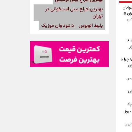
وانان
بهترین جراح بینی استخوانی در
ان از
تهران
جان
بلیط اتوبوس
دانلود وان موزیک
پیش‌بینی قیمت دلار، طلا و سکه جمعه ۱۶
ار
ی/ چرا با
ان
یس
ان-
اد
بروز
ن را