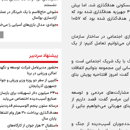
در پویش مثبت ماه تکمیل ۴۵۰ واحد مسکونی هدفگذاری شد، اما بیش
نشستند
از ۱۳۰۰ واحد مسکونی تکمیل شد. همچنین تامین ۴۸۰۰ جهیزیه هدفگذاری شده بود که
شوخی حاج‌قاسم با یک خبرنگار در عملی
آزادسازی بوکمال
۲۵۱۸ جهیزیه تامین شد. همچنین تامین ۲۰۱۴ ویلچر هدف‌گذاری شده بود که ۱۰۵۷
جوادی: مدال بازی‌های آسیایی را می‌خ
بهداد سلیمی شرایط ورزشکار را درک می
زی اجتماعی در ساختار سازمان
ابوباقر، جانشین فرمانده نیروی قدس 
 می‌توانیم تعامل کنیم؛ از یک
اقتدار دفاعی ایران نتیجه مدیریت ولای
است
پیشنهاد سردبیر
ابوباقر: دشمن در براندازی، اغتشاشات
رک با یک شریک اجتماعی است و
و اهداف نظامی به نتیجه نرسید
حضور مدیرعامل شرکت توسعه و نگهد
سانی این مجموعه بتوانیم اتفافات
محمد نوری روبروی پرسپولیس می ایس
اماکن ورزشی در برنا
گفت: امروز افتتاحیه پویش بنای
رونمایی از شماره پیراهن جدید بازیکنا
کلیپی از سفر دو روزه وزیر ورزش و جوان
استقلال
جمهوری آذربایجان
رهبر شهید انقلاب: آمریکایی‌ها صدها هز
 مشارکت‌های مردمی و توسعه
۳۴۰ میلیون دلار تسهیلات برای بازساز
را با بمب اتم کشتند بدون هیچ استدلا
صنایع آسیب‌دیده اختصاص می‌یابد
این مراسم گفت: قصد داریم از
مراسم گرامیداشت روز خبرنگار
ای مهربانی می‌خواهیم بنایی از
رسانه ستون پنجم اکوسیستم قدرت‌بنی
گرامیداشت روز خبرنگار در شیراز
هدف‌گذاری پرداخت ۳۰ هزار وام ا
گرامیداشت روز خبرنگار
پایان سال
سخنگوی سپاه: بازگشایی تنگۀ هرمز من
 مددجویان آسیب‌دیده از جنگ و
استقبال ۳ هزار جوان از کارگاه‌های
پذیرش شروط ایران از سوی آمریکاست 