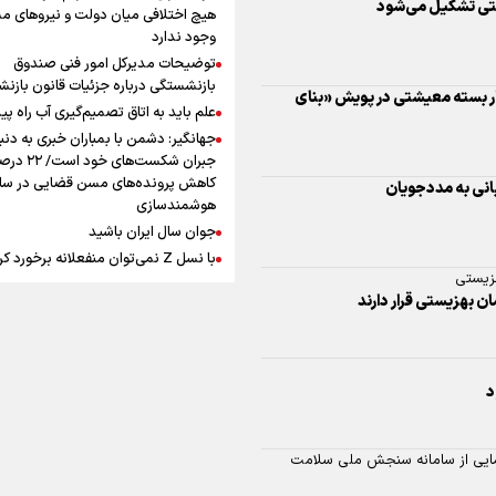
افزوده چقدر است؟
هیچ اختلافی میان دولت و نیروهای م
وجود ندارد
انی به مددجویان
توضیحات مدیرکل امور فنی صندوق
بازنشستگی درباره جزئیات قانون بازن
علم باید به اتاق تصمیم‌گیری آب راه پید
زیستی
جهانگیر: دشمن با بمباران خبری به دنب
اینفوبرنا/ سقف معافیت مالیاتی
جبران شکست‌های خود است
حقوق کارکنان دولت و بازنشست
کاهش پرونده‌های مسن قضایی در سای
هوشمندسازی
در بودجه ۱۴۰۵ چقدر است؟
جوان سال ایران باشید
د
با نسل Z نمی‌توان منفعلانه برخورد ک
دانشجو باید سازنده فعالیت فرهنگی ب
نه فقط مخاطب آن
مایی از سامانه سنجش ملی سلامت
یوسفی: جای بخیه سرم یادگار یک سانح
اینفوبرنا/ حداقل حقوق
است، نه دعوا!/ انتظار داشتیم تیم ملی 
اجتماعی نقص داریم
بازنشستگان کشوری و لشکری د
گروهش صعود کند + فیلم
مردی که تاریخ را با دوربین و موتورسی
لایحه بودجه سال ۱۴۰۵ چقدر است؟
وری را با واقعیت محرومیت استان
ثبت کرد
رابرت دنیرو: کشور من دیگر دوست‌داش
نیست