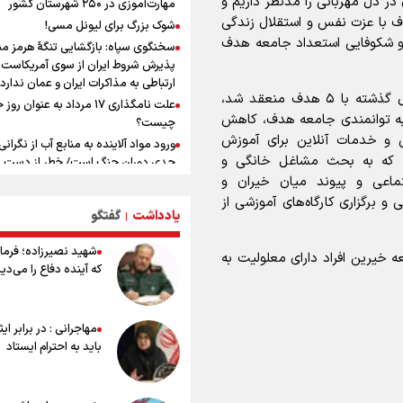
در دل مهربانی را مدنظر داریم و
مهارت‌آموزی در ۲۵۰ شهرستان کشور
ارتباطی به مذاکرات ایران و عمان ندارد
دف با عزت نفس و استقلال زندگی
شوک بزرگ برای لیونل مسی!
ونس: در حال کار بر روی ایجاد یک سی
و شکوفایی استعداد جامعه هدف
سخنگوی سپاه: بازگشایی تنگۀ هرمز من
ناوبری امن هستیم
پذیرش شروط ایران از سوی آمریکاست 
علی‌نژاد در مراسم انجمن ورزشی نویس
ارتباطی به مذاکرات ایران و عمان ندارد
روز خبرنگار : رسانه‌های خبری در سال گ
وی با اشاره به اینکه تفاهم‌نامه‌ای با همراه اول در سال گذشته با ۵ هدف منعقد شد،
علت نامگذاری ۱۷ مرداد به عنوان ر
به امروز اتفاقات بزرگی را رقم زدند
 به توانمندی جامعه هدف، کاهش
چیست؟
سیدمناف هاشمی در مراسم انجمن ور
 و خدمات آنلاین برای آموزش
ورود مواد آلاینده به منابع آب از نگرانی
نویسان : قدردان زحمات اهالی رسانه به
 که به بحث مشاغل خانگی و
جدی دوران جنگ است/ خطر از دست ر
ورزشی نویسان هستیم
باروری خاک
ماعی و پیوند میان خیران و
رگزاری کارگاه‌های آموزشی از
مروری بر زندگینامه خبرنگار شهید «م
یادداشت
گفتگو
|
صارمی»
۱۷ مرداد؛ روز خبرنگار
شهید نصیرزاده؛ فرمان
 با حمایت جامعه خیرین افراد دارای معلولیت به
خانواده شهید لاریجانی: از اظهارات شتا
که آینده دفاع را می‌دی
درباره چگونگی شهادت اجتناب کنید
اشک‌های CR7 به قیمت ۲۳ سا
نکن آقای رونالدو
مهاجرانی : در برابر ای
حیدری: افزایش تیم‌های جام جهانی هم
باید به احترام ایستاد
داشت و هم ضرر/ تیم ملی در جام جها
مردود نشد
0
تلاش مدام برای زنده نگه داشتن هنر ای