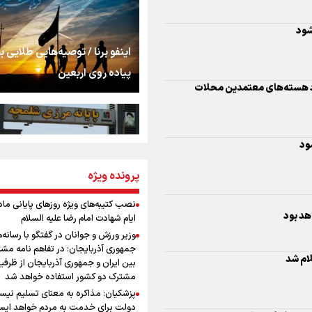
استخوان، یک نسل، ی
توهم!
رسانه ملی و حق مردم
اینفو برنا / توصیه‌هایی طلایی ب
ود
شنیدن صدای رئیس‌ج
پیاده روی اربعین
روایت ایران از کنار مر
از طلوع خیابان‌ها تا 
پرونده ویژه
اینفو برنا / جدول کامل فاصله م
اشک
شلمچه تا شهرهای زیارتی عراق
نصب کتیبه‌های ویژه روزهای پایانی ماه
ایام شهادت امام رضا علیه السلام
ستی تشکیل می‌شود
جمله‌ای که بغض چها
وزیر ورزش و جوانان در گفتگو با رسانه‌
را شکست؛ «آهای مردم، 
جمهوری آذربایجان: در تفاهم نامه مش
تهران رفتند»
بین ایران و جمهوری آذربایجان از ظرفی
مشترک دو کشور استفاده خواهد شد
اری بهزیستی برای توزیع ۵۰۰ هزار بسته معیشتی در پویش «بنای
سه حسرتی که به دلم 
پزشکیان: مذاکره به معنای تسلیم نی
اینفو برنا/ میزان مالیات بر ارزش
دولت برای خدمت به مردم خواهد ایست