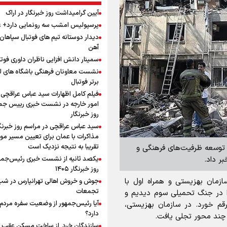
آیین گرامیداشت روز خبرنگار در اراک
پرسپولیس امشب سه رونمایی دارد+
دیدار دوستانه تیم های فوتبال سپاها
آهن
سمینار دانش افزایی ناظران داوری فوتب
نشست معاونان فرهنگی باشگاه های ل
برتر فوتبال
فیلم کامل اظهارات سید عباس عراقچی 
امور خارجه در نشست خبری رییس جمه
روز خبرنگار
سید عباس عراقچی در مراسم روز خبرنگا
مذاکرات با عمان برای تعیین مسیر م
تقریبا به نتیجه نزدیک است
 توسعه ظرفیت‌های فرهنگی و
یکصد ثانیه از نشست خبری رئیس‌جمه
ر داد.
روز خبرنگار ۱۴۰۵
مان بهزیستی و همراه اول با
تجمعات
ا در جنگ تحمیلی سوم دیدیم و
آیا رئیس‌جمهور از وضعیت سفره مردم 
قم خورد. در سازمان بهزیستی،
دارد؟
سازندگان خرد از ساخت مسکن عقب