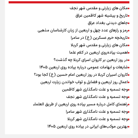
کانادا دو مظنون تیراندازی در نزدیکی کنسولگری آمریکا را بازداشت کرد
مکان های زیارتی و مقدس شهر نجف
توافق دنیامالی و همتای آذربایجانی برای گسترش همکاری‌های ورزش و
تاریخ و پیشینه شهر کاظمین عراق
جوانان ایران و جمهوری آذربایجان/ امضای سند همکاری سه‌ساله فصل
تازه‌ای در روابط ورزشی دو کشور
جاهای دیدنی بغداد عراق
نصیری: امیدوارم با خوشرنگ‌ترین مدال‌ها به ایران برگردیم/ حضور شهاب
رمز و رازهای عدد چهل و اربعین از زبان کارشناسان مذهبی
حسینی در اردو به تیم انگیزه می‌دهد/ امیدوارم پرسپولیس فصل موفقی
تاریخچه حرم عسکرین (ع) در سامرا
داشته باشد
مکان های زیارتی و مقدس شهر کربلا
افزایش تعداد قربانیان تیراندازی در مدرسه تایلندی
اهمیت پیاده‌روی اربعین در کلام علما
دانیال شه‌بخش: اردوی ازبکستان کیفیت فنی تیم ملی را بالا برد/ برای
در روز اربعین بر کاروان اسرای کربلا چه گذشت؟
مدال ناگویا باید قهرمانان جهان و المپیک را شکست دهیم
شایعات و ابهامات عمومی درباره پیاده روی اربعین ۱۴۰۵
میان صعود و سقوط
کاروان اسیران کربلا در روز اربعین امام حسین (ع) کجا بود؟
اعمال روز اربعین و فضایل و ثواب خواندن زیارت اربعین
وجه تسمیه و علت نامگذاری شهر کاظمین
وجه تسمیه و علت نامگذاری شهر نجف
راهنمای کامل درباره مسیر پیاده روی اربعین از طریق العلماء
وجه تسمیه و علت نامگذاری شهر سامرا
وجه تسمیه و علت نامگذاری شهر کربلا
بهترین موکب‌های ایرانی در پیاده روی اربعین ۱۴۰۵
توصیه هایی مهم برای پیچ خوردگی پا در پیاده روی اربعین