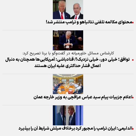
محتوای مکالمه تلفنی نتانیاهو و ترامپ منتشر شد!
کارشناس مسائل خاورمیانه در گفت‌وگو با برنا تصریح کرد:
توافق؛ خیلی دور، خیلی نزدیک!/ قنادباشی: آمریکایی‌ها همچنان به دنبال
اعمال فشار حداکثری علیه ایران هستند
اعلام جزییات پیام سید عباس عراقچی به وزیر خارجه عمان
الدلیمی: ایران ترامپ را مجبور کرد برخلاف میلش شرایط آن را بپذیرد