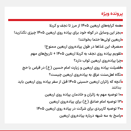
مومنِ مقتدرِ مظلوم
پرونده ویژه
همه کرایه‌های اربعین ۱۴۰۵ از مرز تا نجف و کربلا
اینفو برنا / توصیه‌هایی طلایی برای پیاده روی اربعین
بجز این وسایل در کوله خود برای پیاده روی اربعین ۱۴۰۵ چیزی نگذارید!
نگاه تمدنی رهبر شهید به فضای مجازی
اربعین اولی‌ها حتما بخوانند!
مصرف این غذاها در طول پیاده‌روی اربعین ممنوع!
تقویم پیاده روی نجف به کربلا اربعین ۱۴۰۵ + تاریخ‌های مهم
چرا پیاده‌روی اربعین ثواب دارد؟
رابطه کارگر و کارفرما در اندیشه رهبر شهید: از تضاد به
زوجیت
فضیلت پیاده روی اربعین و زیارت امام حسین (ع) در قیاس با حج
نگاه اهل‌سنت عراق به پیاده‌روی اربعین چیست؟
آنچه که زائران اربعین حسینی ۱۴۰۵ قبل از سفر پیاده روی اربعین باید
بدانند
۱۰ توصیه مهم به زائران و خادمان پیاده روی اربعین
اینفو برنا / جدول کامل فاصله مرز شلمچه تا شهرهای زیارتی
۱۳ توصیه امام صادق (ع) برای پیاده‌روی اربعین
۲۰ توصیه کاربردی برای شرکت در پیاده روی اربعین ۱۴۰۵
عراق
پاسخ به سه‌ شبهه درباره پیاده‌روی اربعین