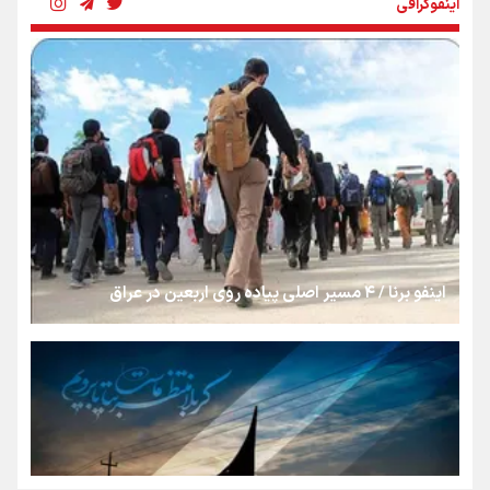
اینفوگرافی
رسانه ملی و حق مردم برای شنیدن صدای رئیس‌جمهوری
روایت ایران از کنار مردم
از طلوع خیابان‌ها تا غروب اشک
اینفو برنا / ۴ مسیر اصلی پیاده روی اربعین در عراق
جمله‌ای که بغض چهارماهه را شکست؛ «آهای مردم، آقا از
تهران رفتند»
سه حسرتی که به دلم ماند