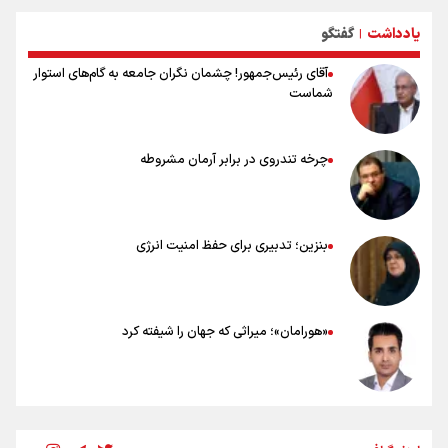
خطرات پیاده روی اربعین/ ۷ راهنمایی برای سفری ایمن و معنوی
یادداشت
گفتگو
۲۰ نکته دوستانه درباره پیاده روی اربعین و عراقی ها
|
آقای رئیس‌جمهور! چشمان نگران جامعه به گام‌های استوار
شماست
چرخه تندروی در برابر آرمان مشروطه
بنزین؛ تدبیری برای حفظ امنیت انرژی
«هورامان»؛ میراثی که جهان را شیفته کرد
شکستگیِ بزرگ؛ روایتِ یک استخوان، یک نسل، یک توهم!