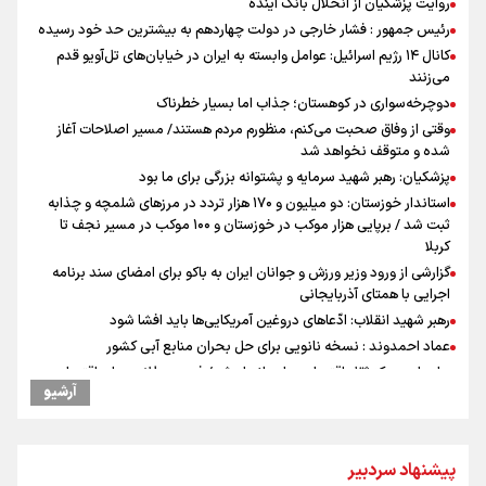
روایت پزشکیان از انحلال بانک آینده
رئیس جمهور : فشار خارجی در دولت چهاردهم به بیشترین حد خود رسیده
کانال ۱۴ رژیم اسرائیل: عوامل وابسته به ایران در خیابان‌های تل‌آویو قدم
می‌زنند
دوچرخه‌سواری در کوهستان؛ جذاب اما بسیار خطرناک
وقتی از وفاق صحبت می‌کنم، منظورم مردم هستند/ مسیر اصلاحات آغاز
شده و متوقف نخواهد شد
پزشکیان: رهبر شهید سرمایه و پشتوانه بزرگی برای ما بود
استاندار خوزستان: دو میلیون و ۱۷۰ هزار تردد در مرزهای شلمچه و چذابه
ثبت شد / برپایی هزار موکب در خوزستان و ۱۰۰ موکب در مسیر نجف تا
کربلا
گزارشی از ورود وزیر ورزش و جوانان ایران به باکو برای امضای سند برنامه
اجرایی با همتای آذربایجانی
رهبر شهید انقلاب: ادّعاهای دروغین آمریکایی‌ها باید افشا شود
عماد احمدوند : نسخه نانویی برای حل بحران منابع آبی کشور
جابجایی مرکز ثقل اقتصاد جهان انجام شد/ فرصت طلایی برای اقتصاد
آرشیو
ایران +نمودار
یحیی سریع: در عملیاتی گسترده تجمعات نظامی وابسته به عربستان را
هدف قرار دادیم
تمرین تئاتر واگن ۱۵۰
پیشنهاد سردبیر