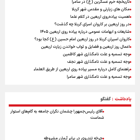
تاریخچه حرم عسکرین (ع) در سامرا
مکان های زیارتی و مقدس شهر کربلا
اهمیت پیاده‌روی اربعین در کلام علما
در روز اربعین بر کاروان اسرای کربلا چه گذشت؟
شایعات و ابهامات عمومی درباره پیاده روی اربعین ۱۴۰۵
کاروان اسیران کربلا در روز اربعین امام حسین (ع) کجا بود؟
اعمال روز اربعین و فضایل و ثواب خواندن زیارت اربعین
وجه تسمیه و علت نامگذاری شهر کاظمین
وجه تسمیه و علت نامگذاری شهر نجف
راهنمای کامل درباره مسیر پیاده روی اربعین از طریق العلماء
وجه تسمیه و علت نامگذاری شهر سامرا
وجه تسمیه و علت نامگذاری شهر کربلا
بهترین موکب‌های ایرانی در پیاده روی اربعین ۱۴۰۵
یادداشت
گفتگو
توصیه هایی مهم برای پیچ خوردگی پا در پیاده روی اربعین
|
آقای رئیس‌جمهور! چشمان نگران جامعه به گام‌های استوار
شماست
چرخه تندروی در برابر آرمان مشروطه