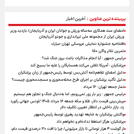
پربیننده ترین عناوین
آخرین اخبار
|
امضای سند همکاری سه‌ساله ورزش و جوانان ایران و آذربایجان/ بازدید وزیر
ورزش ایران از مجموعه ملی تیراندازی و جودو آذربایجان
افتتاحیه جشنواره نمايش عروسكى تهران-مبارك
تمرین تئاتر واگن ۱۵۰
رئیس جمهور : آیا انجام مذاکرات باعث بروز جنگ شد؟
پزشکیان : آمریکا تلاش می‌کند همسایگان را علیه ما بسیج کند
دلیل امضای تفاهم‌نامه آتش‌بس توسط رئیس‌جمهور از زبان پزشکیان
دلیل تأکید پزشکیان بر اجرای طرح محله‌محوری و مسجدمحوری چیست؟
نماز جمعه تهران- ۱۶ مرداد
رئیس جمهور : زیر بار زور نمی‌رویم، اما به‌دنبال جنگ و تجاوز هم نیستیم
پیش‌بینی قیمت دلار، طلا و سکه جمعه ۱۶ مرداد ۱۴۰۵ /اونس جهانی رکورد
زد، بازار داخلی در انتظار تعیین تکلیف دلار
واکنش پزشکیان به شایعه تهدید رهبری توسط رئیس‌جمهور
پزشکیان: هرگز استعفا نداده‌ام و نخواهم داد
از گوشت ۴ هزار تومانی تا بازار میلیونی/ چرا با افت ۳۰ درصدی قیمت دام،