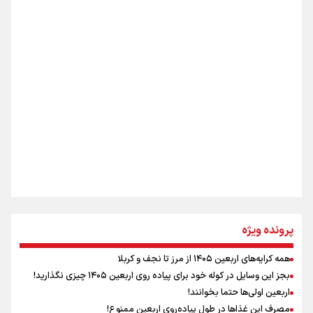
از طلوع خیابان‌ها تا غروب اشک
اینفو برنا / ۴ مسیر اصلی پیاده روی اربعین در عراق
جمله‌ای که بغض چهارماهه را شکست؛ «آهای مردم، آقا از
تهران رفتند»
سه حسرتی که به دلم ماند
مومنِ مقتدرِ مظلوم
پرونده ویژه
همه کرایه‌های اربعین ۱۴۰۵ از مرز تا نجف و کربلا
اینفو برنا / توصیه‌هایی طلایی برای پیاده روی اربعین
بجز این وسایل در کوله خود برای پیاده روی اربعین ۱۴۰۵ چیزی نگذارید!
نگاه تمدنی رهبر شهید به فضای مجازی
اربعین اولی‌ها حتما بخوانند!
مصرف این غذاها در طول پیاده‌روی اربعین ممنوع!