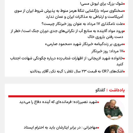
شوک بزرگ برای لیونل مسی!
سخنگوی سپاه: بازگشایی تنگۀ هرمز منوط به پذیرش شروط ایران از سوی
آمریکاست و ارتباطی به مذاکرات ایران و عمان ندارد
علت نامگذاری ۱۷ مرداد به عنوان روز خبرنگار چیست؟
ورود مواد آلاینده به منابع آب از نگرانی‌های جدی دوران جنگ است/ خطر از
دست رفتن باروری خاک
مروری بر زندگینامه خبرنگار شهید «محمود صارمی»
۱۷ مرداد؛ روز خبرنگار
خانواده شهید لاریجانی: از اظهارات شتاب‌زده درباره چگونگی شهادت اجتناب
کنید
اشک‌های CR7 به قیمت ۲۳ سال تلاش؛ گریه نکن آقای رونالدو
حیدری: افزایش تیم‌های جام جهانی هم سود داشت و هم ضرر/ تیم ملی در
جام جهانی مردود نشد
یادداشت
گفتگو
|
تلاش مدام برای زنده نگه داشتن هنر ایرانی
نصرتی: پاسخ بیرانوند سنخیتی با صحبت‌های علی دایی نداشت/
شهید نصیرزاده؛ فرمانده‌ای که آینده دفاع را می‌دید
ملی‌پوشان نباید از خودشان تعریف کنند!
خلعتبری: جای دو سه نفر در جام جهانی خالی بود/ تیم ملی نیاز به تغییر
نسل دارد/ دوست دارم آرژانتین قهرمان شود
شاهرخی: اندازه داشته‌هایمان از بازار جام جهانی برداشت کردیم/ دودستی
مهاجرانی : در برابر ایثارشان باید به احترام ایستاد
سرنوشت صعود را به تیم‌های دیگر سپردیم