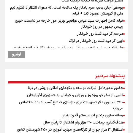
مسیر موقت تقریبا به نتیجه نزدیک است
یوسفی: جای بخیه سرم یادگار یک سانحه است، نه دعوا!/ انتظار داشتیم تیم
ملی از گروهش صعود کند + فیلم
فیلم کامل اظهارات سید عباس عراقچی وزیر امور خارجه در نشست خبری
رییس جمهور در روز خبرنگار
مراسم گرامیداشت روز خبرنگار
آیین گرامیداشت روز خبرنگار در اراک
علی‌نژاد در مراسم انجمن ورزشی نویسان در روز خبرنگار : رسانه‌های خبری
در سال گذشته تا به امروز اتفاقات بزرگی را رقم زدند
آرشیو
ونس: در حال کار بر روی ایجاد یک سیستم ناوبری امن هستیم
سیدمناف هاشمی در مراسم انجمن ورزشی نویسان : قدردان زحمات اهالی
رسانه به ویژه ورزشی نویسان هستیم
پیشنهاد سردبیر
علت نامگذاری ۱۷ مرداد به عنوان روز خبرنگار چیست؟
حضور مدیرعامل شرکت توسعه و نگهداری اماکن ورزشی در برنا
فوران یک آتشفشان قدرتمند در جنوب غربی کلمبیا
کلیپی از سفر دو روزه وزیر ورزش و جوانان به جمهوری آذربایجان
سیمئونه درهای انتقال آلوارز به بارسلونا را بست
۳۴۰ میلیون دلار تسهیلات برای بازسازی صنایع آسیب‌دیده اختصاص
سخنگوی سپاه: بازگشایی تنگۀ هرمز منوط به پذیرش شروط ایران از سوی
می‌یابد
آمریکاست و ارتباطی به مذاکرات ایران و عمان ندارد
رسانه ستون پنجم اکوسیستم قدرت‌بنیان
دیدار دوستانه تیم های فوتبال سپاهان-ذوب آهن
هدف‌گذاری پرداخت ۳۰ هزار وام اشتغال تا پایان سال
حضور مدیرعامل شرکت توسعه و نگهداری اماکن ورزشی در برنا
استقبال ۳ هزار جوان از کارگاه‌های مهارت‌آموزی در ۲۵۰ شهرستان کشور
سمینار دانش افزایی ناظران داوری فوتبال