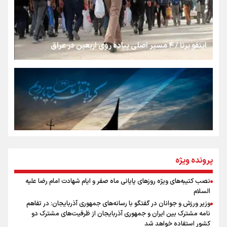
شکستگیِ بزرگ؛ روایتِ یک استخوان، یک نسل، یک توهم!
اینفو برنا / ۴ مسیر اصلی پیاده روی اربعین در عراق
رسانه ملی و حق مردم برای شنیدن صدای رئیس‌جمهوری
روایت ایران از کنار مردم
از طلوع خیابان‌ها تا غروب اشک
پرونده ویژه
نصب کتیبه‌های ویژه روزهای پایانی ماه صفر و ایام شهادت امام رضا علیه
اینفو برنا / توصیه‌هایی طلایی برای پیاده روی اربعین
السلام
جمله‌ای که بغض چهارماهه را شکست؛ «آهای مردم، آقا از
وزیر ورزش و جوانان در گفتگو با رسانه‌های جمهوری آذربایجان: در تفاهم
تهران رفتند»
نامه مشترک بین ایران و جمهوری آذربایجان از ظرفیت‌های مشترک دو
کشور استفاده خواهد شد