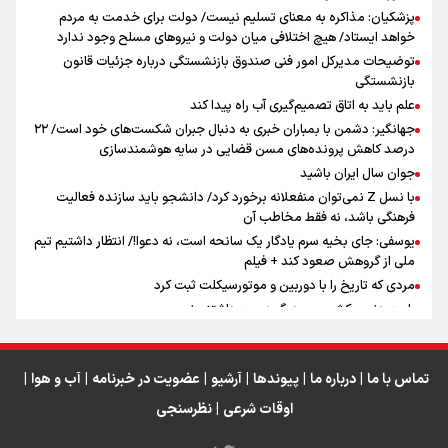
پزشکیان: مذاکره به معنای تسلیم نیست/ دولت برای خدمت به مردم
سه حسرتی که به دلم ماند
خواهد ایستاد/ هیچ اختلافی میان دولت و نیروهای مسلح وجود ندارد
توضیحات مدیرکل امور فنی صندوق بازنشستگی درباره جزئیات قانون
بازنشستگی
علم باید به اتاق تصمیم‌گیری آب راه پیدا کند
جهانگیر: دشمن با بمباران خبری به دنبال جبران شکست‌های خود است/ ۲۲
درصد کاهش پرونده‌های مسن قضایی در سایه هوشمندسازی
اینفو برنا / جدول کامل فاصله مرز شلمچه تا شهرهای زیارتی
جوان سال ایران باشید
عراق
با نسل Z نمی‌توان منفعلانه برخورد کرد/ دانشجو باید سازنده فعالیت
فرهنگی باشد، نه فقط مخاطب آن
یوسفی: جای بخیه سرم یادگار یک سانحه است، نه دعوا!/ انتظار داشتیم تیم
ملی از گروهش صعود کند + فیلم
مردی که تاریخ را با دوربین و موتورسیکلت ثبت کرد
رابرت دنیرو: کشور من دیگر دوست‌داشتنی نیست
دبیر فدراسیون بولینگ و بیلیارد: از رسانه ملی انتظار حمایت داریم/ در
انتظار حضور تیم‌های بزرگ مثل استقلال در لیگ هستیم
تورم ۵۸ درصدی معدن / وقتی هزینه استخراج از توان قیمت‌گذاری سبقت
تماس با ما
|
درباره ما
|
پیوندها
|
آرشیو
|
عضویت در خبرنامه
|
آب و هوا
|
می‌گیرد/ رشد ۳۰۰ تا ۴۰۰ درصدی مواد ناریه
اوقات شرعی
|
نظرسنجی