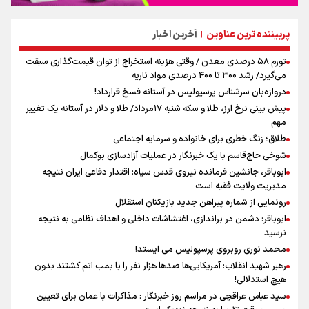
پربیننده ترین عناوین
آخرین اخبار
|
تورم ۵۸ درصدی معدن / وقتی هزینه استخراج از توان قیمت‌گذاری سبقت
می‌گیرد/ رشد ۳۰۰ تا ۴۰۰ درصدی مواد ناریه
دروازه‌بان سرشناس پرسپولیس در آستانه فسخ قرارداد!
پیش بینی نرخ ارز، طلا و سکه شنبه ۱۷مرداد/ طلا و دلار در آستانه یک تغییر
مهم
طلاق؛ زنگ خطری برای خانواده و سرمایه اجتماعی
شوخی حاج‌قاسم با یک خبرنگار در عملیات آزادسازی بوکمال
ابوباقر، جانشین فرمانده نیروی قدس سپاه: اقتدار دفاعی ایران نتیجه
مدیریت ولایت فقیه است
رونمایی از شماره پیراهن جدید بازیکنان استقلال
ابوباقر: دشمن در براندازی، اغتشاشات داخلی و اهداف نظامی به نتیجه
نرسید
محمد نوری روبروی پرسپولیس می ایستد!
رهبر شهید انقلاب: آمریکایی‌ها صدها هزار نفر را با بمب اتم کشتند بدون
هیچ استدلالی!
سید عباس عراقچی در مراسم روز خبرنگار : مذاکرات با عمان برای تعیین