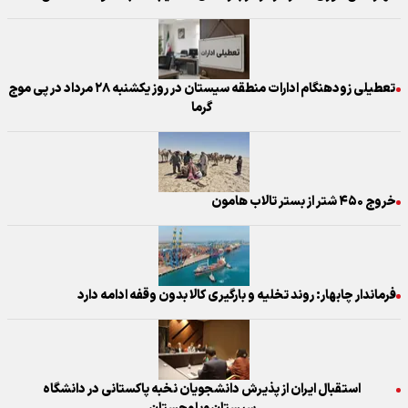
تعطیلی زودهنگام ادارات منطقه سیستان در روز یکشنبه ۲۸ مرداد در پی موج
گرما
خروج ۴۵۰ شتر از بستر تالاب هامون
فرماندار چابهار: روند تخلیه و بارگیری کالا بدون وقفه ادامه دارد
استقبال ایران از پذیرش دانشجویان نخبه‌ پاکستانی در دانشگاه