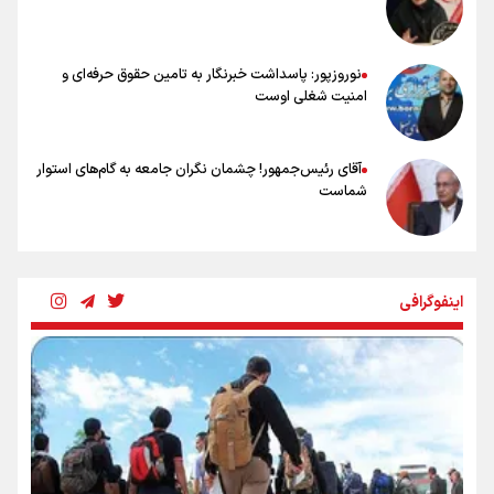
عالمی: جام جهانی از مرحله حذفی جان گرفت/ درباره شیوه بازی تیم ملی
نقد وجود دارد
نوروزپور: پاسداشت خبرنگار به تامین حقوق حرفه‌ای و
امنیت شغلی اوست
آقای رئیس‌جمهور! چشمان نگران جامعه به گام‌های استوار
شماست
چرخه تندروی در برابر آرمان مشروطه
اینفوگرافی
بنزین؛ تدبیری برای حفظ امنیت انرژی
«هورامان»؛ میراثی که جهان را شیفته کرد