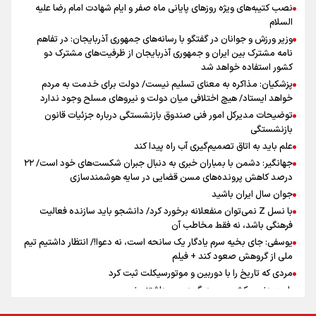
نصب کتیبه‌های ویژه روزهای پایانی ماه صفر و ایام شهادت امام رضا علیه
اینفو برنا / توصیه‌هایی طلایی برای پیاده روی اربعین
السلام
جمله‌ای که بغض چهارماهه را شکست؛ «آهای مردم، آقا از
وزیر ورزش و جوانان در گفتگو با رسانه‌های جمهوری آذربایجان: در تفاهم
تهران رفتند»
نامه مشترک بین ایران و جمهوری آذربایجان از ظرفیت‌های مشترک دو
کشور استفاده خواهد شد
پزشکیان: مذاکره به معنای تسلیم نیست/ دولت برای خدمت به مردم
سه حسرتی که به دلم ماند
خواهد ایستاد/ هیچ اختلافی میان دولت و نیروهای مسلح وجود ندارد
توضیحات مدیرکل امور فنی صندوق بازنشستگی درباره جزئیات قانون
بازنشستگی
علم باید به اتاق تصمیم‌گیری آب راه پیدا کند
جهانگیر: دشمن با بمباران خبری به دنبال جبران شکست‌های خود است/ ۲۲
درصد کاهش پرونده‌های مسن قضایی در سایه هوشمندسازی
اینفو برنا / جدول کامل فاصله مرز شلمچه تا شهرهای زیارتی
جوان سال ایران باشید
عراق
با نسل Z نمی‌توان منفعلانه برخورد کرد/ دانشجو باید سازنده فعالیت
فرهنگی باشد، نه فقط مخاطب آن
یوسفی: جای بخیه سرم یادگار یک سانحه است، نه دعوا!/ انتظار داشتیم تیم
ملی از گروهش صعود کند + فیلم
مردی که تاریخ را با دوربین و موتورسیکلت ثبت کرد
رابرت دنیرو: کشور من دیگر دوست‌داشتنی نیست
دبیر فدراسیون بولینگ و بیلیارد: از رسانه ملی انتظار حمایت داریم/ در