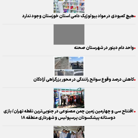
هیچ کمبودی در مواد بیولوژیک دامی استان خوزستان وجود ندارد
واحد دام دینور در شهرستان صحنه
کاهش درصد وقوع سوانح رانندگی در محور بزرگراهی آزادگان
افتتاح سی و چهارمین زمین چمن مصنوعی در جنوبی‌ترین نقطه تهران/ بازی
دوستانه پیشکسوتان پرسپولیس و شهرداری منطقه ۱۸