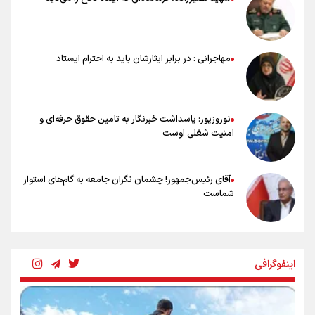
ملی‌پوشان نباید از خودشان تعریف کنند!
خلعتبری: جای دو سه نفر در جام جهانی خالی بود/ تیم ملی نیاز به تغییر
نسل دارد/ دوست دارم آرژانتین قهرمان شود
شاهرخی: اندازه داشته‌هایمان از بازار جام جهانی برداشت کردیم/ دودستی
مهاجرانی : در برابر ایثارشان باید به احترام ایستاد
سرنوشت صعود را به تیم‌های دیگر سپردیم
عالمی: جام جهانی از مرحله حذفی جان گرفت/ درباره شیوه بازی تیم ملی
نقد وجود دارد
نوروزپور: پاسداشت خبرنگار به تامین حقوق حرفه‌ای و
امنیت شغلی اوست
آقای رئیس‌جمهور! چشمان نگران جامعه به گام‌های استوار
شماست
چرخه تندروی در برابر آرمان مشروطه
اینفوگرافی
بنزین؛ تدبیری برای حفظ امنیت انرژی