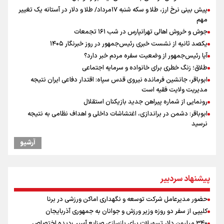
پیش بینی نرخ ارز، طلا و سکه شنبه ۱۷مرداد/ طلا و دلار در آستانه یک تغییر
مهم
جوش و خروش اهالی تهرانپارس در شب ۱۶۱ تجمعات
یکصد ثانیه از نشست خبری رئیس‌جمهور در روز خبرنگار ۱۴۰۵
آیا رئیس‌جمهور از وضعیت سفره مردم خبر دارد؟
طلاق؛ زنگ خطری برای خانواده و سرمایه اجتماعی
ابوباقر، جانشین فرمانده نیروی قدس سپاه: اقتدار دفاعی ایران نتیجه
مدیریت ولایت فقیه است
رونمایی از شماره پیراهن جدید بازیکنان استقلال
ابوباقر: دشمن در براندازی، اغتشاشات داخلی و اهداف نظامی به نتیجه
نرسید
محمد نوری روبروی پرسپولیس می ایستد!
آرشیو
رهبر شهید انقلاب: آمریکایی‌ها صدها هزار نفر را با بمب اتم کشتند بدون
هیچ استدلالی!
مراسم گرامیداشت روز خبرنگار
پیشنهاد سردبیر
علی‌نژاد در مراسم انجمن ورزشی نویسان در روز خبرنگار : رسانه‌های خبری
در سال گذشته تا به امروز اتفاقات بزرگی را رقم زدند
حضور مدیرعامل شرکت توسعه و نگهداری اماکن ورزشی در برنا
ونس: در حال کار بر روی ایجاد یک سیستم ناوبری امن هستیم
کلیپی از سفر دو روزه وزیر ورزش و جوانان به جمهوری آذربایجان
سخنگوی سپاه: بازگشایی تنگۀ هرمز منوط به پذیرش شروط ایران از سوی
۳۴۰ میلیون دلار تسهیلات برای بازسازی صنایع آسیب‌دیده اختصاص