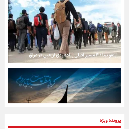
«هورامان»؛ میراثی که جهان را شیفته کرد
شکستگیِ بزرگ؛ روایتِ یک استخوان، یک نسل، یک توهم!
اینفو برنا / ۴ مسیر اصلی پیاده روی اربعین در عراق
رسانه ملی و حق مردم برای شنیدن صدای رئیس‌جمهوری
روایت ایران از کنار مردم
از طلوع خیابان‌ها تا غروب اشک
پرونده ویژه