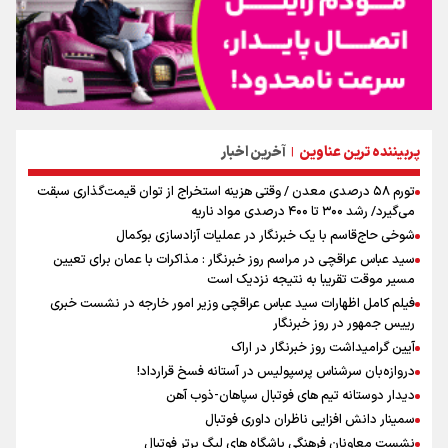
پربیننده ترین عناوین
آخرین اخبار
|
تورم ۵۸ درصدی معدن / وقتی هزینه استخراج از توان قیمت‌گذاری سبقت
می‌گیرد/ رشد ۳۰۰ تا ۴۰۰ درصدی مواد ناریه
شوخی حاج‌قاسم با یک خبرنگار در عملیات آزادسازی بوکمال
سید عباس عراقچی در مراسم روز خبرنگار : مذاکرات با عمان برای تعیین
مسیر موقت تقریبا به نتیجه نزدیک است
فیلم کامل اظهارات سید عباس عراقچی وزیر امور خارجه در نشست خبری
رییس جمهور در روز خبرنگار
آیین گرامیداشت روز خبرنگار در اراک
دروازه‌بان سرشناس پرسپولیس در آستانه فسخ قرارداد!
دیدار دوستانه تیم های فوتبال سپاهان-ذوب آهن
سمینار دانش افزایی ناظران داوری فوتبال
نشست معاونان فرهنگی باشگاه های لیگ برتر فوتبال