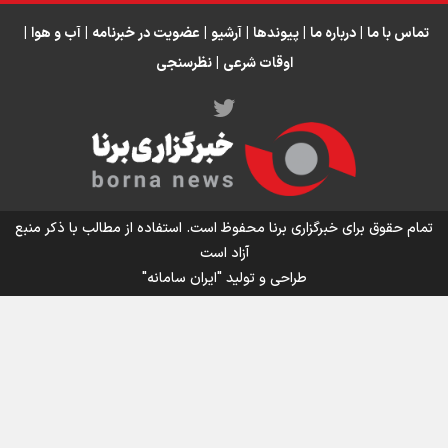
انتظار حضور تیم‌های بزرگ مثل استقلال در لیگ هستیم
تورم ۵۸ درصدی معدن / وقتی هزینه استخراج از توان قیمت‌گذاری سبقت
تماس با ما
|
درباره ما
|
پیوندها
|
آرشیو
|
عضویت در خبرنامه
|
آب و هوا
|
می‌گیرد/ رشد ۳۰۰ تا ۴۰۰ درصدی مواد ناریه
اوقات شرعی
|
نظرسنجی
اینفو برنا/ میزان مالیات بر ارزش افزوده چقدر است؟
تمام حقوق برای خبرگزاری برنا محفوظ است. استفاده از مطالب با ذکر منبع
آزاد است
طراحی و تولید
"ایران سامانه"
اینفوبرنا/ سقف معافیت مالیاتی حقوق کارکنان دولت و
بازنشستگان در بودجه ۱۴۰۵ چقدر است؟