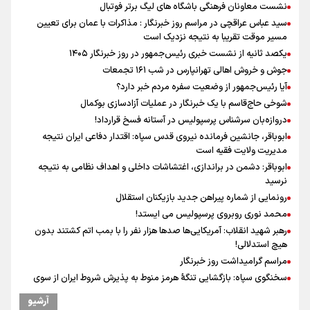
نشست معاونان فرهنگی باشگاه های لیگ برتر فوتبال
سید عباس عراقچی در مراسم روز خبرنگار : مذاکرات با عمان برای تعیین
مسیر موقت تقریبا به نتیجه نزدیک است
یکصد ثانیه از نشست خبری رئیس‌جمهور در روز خبرنگار ۱۴۰۵
جوش و خروش اهالی تهرانپارس در شب ۱۶۱ تجمعات
آیا رئیس‌جمهور از وضعیت سفره مردم خبر دارد؟
شوخی حاج‌قاسم با یک خبرنگار در عملیات آزادسازی بوکمال
دروازه‌بان سرشناس پرسپولیس در آستانه فسخ قرارداد!
ابوباقر، جانشین فرمانده نیروی قدس سپاه: اقتدار دفاعی ایران نتیجه
مدیریت ولایت فقیه است
ابوباقر: دشمن در براندازی، اغتشاشات داخلی و اهداف نظامی به نتیجه
نرسید
رونمایی از شماره پیراهن جدید بازیکنان استقلال
محمد نوری روبروی پرسپولیس می ایستد!
رهبر شهید انقلاب: آمریکایی‌ها صدها هزار نفر را با بمب اتم کشتند بدون
هیچ استدلالی!
مراسم گرامیداشت روز خبرنگار
سخنگوی سپاه: بازگشایی تنگۀ هرمز منوط به پذیرش شروط ایران از سوی
آمریکاست و ارتباطی به مذاکرات ایران و عمان ندارد
آرشیو
ونس: در حال کار بر روی ایجاد یک سیستم ناوبری امن هستیم