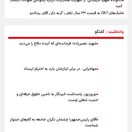
خانواده شهید لاریجانی: از اظهارات شتاب‌زده درباره چگونگی شهادت اجتناب
کنید
اشک‌های CR7 به قیمت ۲۳ سال تلاش؛ گریه نکن آقای رونالدو
حیدری: افزایش تیم‌های جام جهانی هم سود داشت و هم ضرر/ تیم ملی در
جام جهانی مردود نشد
یادداشت
گفتگو
|
تلاش مدام برای زنده نگه داشتن هنر ایرانی
نصرتی: پاسخ بیرانوند سنخیتی با صحبت‌های علی دایی نداشت/
شهید نصیرزاده؛ فرمانده‌ای که آینده دفاع را می‌دید
ملی‌پوشان نباید از خودشان تعریف کنند!
خلعتبری: جای دو سه نفر در جام جهانی خالی بود/ تیم ملی نیاز به تغییر
نسل دارد/ دوست دارم آرژانتین قهرمان شود
شاهرخی: اندازه داشته‌هایمان از بازار جام جهانی برداشت کردیم/ دودستی
مهاجرانی : در برابر ایثارشان باید به احترام ایستاد
سرنوشت صعود را به تیم‌های دیگر سپردیم
عالمی: جام جهانی از مرحله حذفی جان گرفت/ درباره شیوه بازی تیم ملی
نقد وجود دارد
نوروزپور: پاسداشت خبرنگار به تامین حقوق حرفه‌ای و
امنیت شغلی اوست
آقای رئیس‌جمهور! چشمان نگران جامعه به گام‌های استوار
شماست