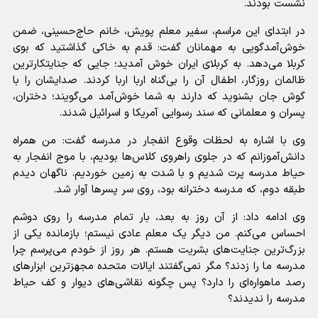
نشست بودند.
در ابتدای این مراسم، سفیر معلم پویش، خانم حاج‌حسینی، ضمن
خوش‌آمدگویی به مهمانان گفت: قدم به خاکی گذاشتید که بوی
کربلا می‌دهد. به کربلای ایران خوش آمدید؛ جایی که جنایتکارترین
ظالمان روزگار، اطفال آن را بی‌گناه اربا اربا کردند. صدایشان را با
گوش جان بشنوید که دارند به شما خوش‌آمد می‌گویند؛ دختران،
پسران و معلمانی که سند رسوایی آمریکا و اسرائیل شدند.
وی با اشاره به لحظات وقوع انفجار در مدرسه گفت: من همراه
دانش‌آموزانم که در جلوی راهروی کلاس‌ها بودیم، با موج انفجار به
حیاط مدرسه پرت شدیم و با شدت به زمین خوردیم. ناگهان دیدم
طبقه دوم، که مدرسه دخترانه بود، روی سر پسر‌ها آوار شد.
وی ادامه داد: از آن روز به بعد، بار تمام مدرسه را روی دوشم
احساس می‌کنم. من دیگر یک معلم عادی نیستم؛ بازمانده یکی از
بزرگ‌ترین جنایت‌های بشریت هستم. هر روز از خودم می‌پرسم چرا
مدرسه ما را زدند؟ مگر نمی‌گفتند ایالات متحده مجهزترین ابزار‌های
رصد ماهواره‌ای را دارد؟ پس چگونه نقاشی‌های دیوار و کف حیاط
مدرسه را ندیدند؟