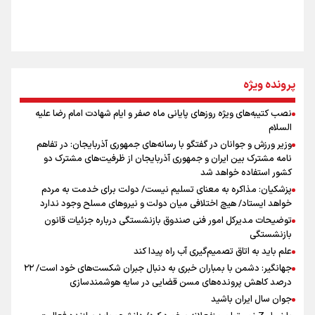
روایت ایران از کنار مردم
از طلوع خیابان‌ها تا غروب اشک
پرونده ویژه
نصب کتیبه‌های ویژه روزهای پایانی ماه صفر و ایام شهادت امام رضا علیه
اینفو برنا / توصیه‌هایی طلایی برای پیاده روی اربعین
السلام
جمله‌ای که بغض چهارماهه را شکست؛ «آهای مردم، آقا از
وزیر ورزش و جوانان در گفتگو با رسانه‌های جمهوری آذربایجان: در تفاهم
تهران رفتند»
نامه مشترک بین ایران و جمهوری آذربایجان از ظرفیت‌های مشترک دو
کشور استفاده خواهد شد
پزشکیان: مذاکره به معنای تسلیم نیست/ دولت برای خدمت به مردم
سه حسرتی که به دلم ماند
خواهد ایستاد/ هیچ اختلافی میان دولت و نیروهای مسلح وجود ندارد
توضیحات مدیرکل امور فنی صندوق بازنشستگی درباره جزئیات قانون
بازنشستگی
علم باید به اتاق تصمیم‌گیری آب راه پیدا کند
جهانگیر: دشمن با بمباران خبری به دنبال جبران شکست‌های خود است/ ۲۲
درصد کاهش پرونده‌های مسن قضایی در سایه هوشمندسازی
اینفو برنا / جدول کامل فاصله مرز شلمچه تا شهرهای زیارتی
جوان سال ایران باشید