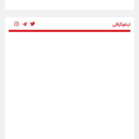
چرخه تندروی در برابر آرمان مشروطه
اینفوگرافی
بنزین؛ تدبیری برای حفظ امنیت انرژی
«هورامان»؛ میراثی که جهان را شیفته کرد
شکستگیِ بزرگ؛ روایتِ یک استخوان، یک نسل، یک توهم!
اینفو برنا / ۴ مسیر اصلی پیاده روی اربعین در عراق
رسانه ملی و حق مردم برای شنیدن صدای رئیس‌جمهوری