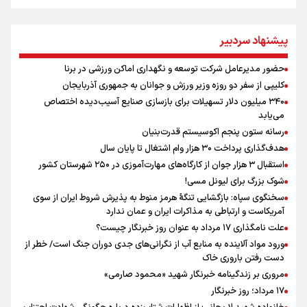
علی‌نژاد در مراسم انجمن ورزشی نویسان در روز خبرنگار : رسانه‌های خبری
در سال گذشته تا به امروز اتفاقات بزرگی را رقم زدند
پیشنهاد سردبیر
سیدمناف هاشمی در مراسم انجمن ورزشی نویسان : قدردان زحمات اهالی
رسانه به ویژه ورزشی نویسان هستیم
حضور مدیرعامل شرکت توسعه و نگهداری اماکن ورزشی در برنا
فوران یک آتشفشان قدرتمند در جنوب غربی کلمبیا
کلیپی از سفر دو روزه وزیر ورزش و جوانان به جمهوری آذربایجان
سیمئونه درهای انتقال آلوارز به بارسلونا را بست
۳۴۰ میلیون دلار تسهیلات برای بازسازی صنایع آسیب‌دیده اختصاص
حضور مدیرعامل شرکت توسعه و نگهداری اماکن ورزشی در برنا
می‌یابد
انتخاب رئیس اداره ی ورزش و جوانان ایرانشهر بعنوان مدیر برتر تعامل با
رسانه ستون پنجم اکوسیستم قدرت‌بنیان
اصحاب رسانه
هدف‌گذاری پرداخت ۳۰ هزار وام اشتغال تا پایان سال
استقبال ۳ هزار جوان از کارگاه‌های مهارت‌آموزی در ۲۵۰ شهرستان کشور
شوک بزرگ برای لیونل مسی!
سخنگوی سپاه: بازگشایی تنگۀ هرمز منوط به پذیرش شروط ایران از سوی
آمریکاست و ارتباطی به مذاکرات ایران و عمان ندارد
علت نامگذاری ۱۷ مرداد به عنوان روز خبرنگار چیست؟
ورود مواد آلاینده به منابع آب از نگرانی‌های جدی دوران جنگ است/ خطر از
دست رفتن باروری خاک
مروری بر زندگینامه خبرنگار شهید «محمود صارمی»
۱۷ مرداد؛ روز خبرنگار