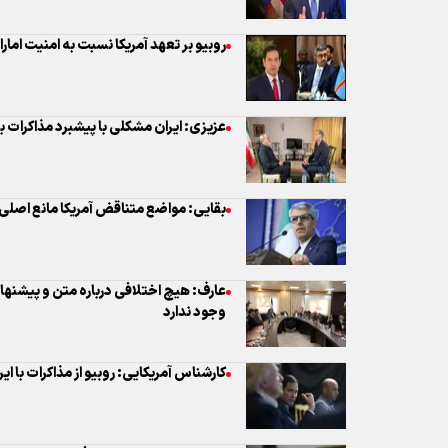
بقایی: مواضع متناقض آمریکا مانع اصلی
عارف: هیچ اختلافی درباره متن و پیشنه
وجود ندارد
کارشناس آمریکایی: روبیو از مذاکرات با ا
بقایی خطاب به روبیو: کافر همه را به کیش
حزب‌الله: مذاکرات بی‌حاصل واشنگتن، ش
اسرائیل را نشان داد