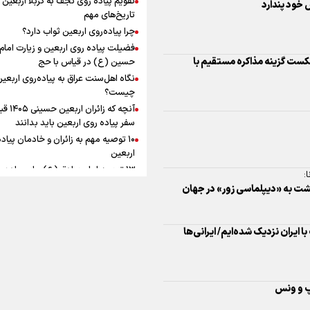
به زوجیت
افزوده چقدر است؟
تاریخ‌های مهم
چرا پیاده‌روی اربعین ثواب دارد؟
فضیلت پیاده روی اربعین و زیارت امام
حسین (ع) در قیاس با حج
نگاه اهل‌سنت عراق به پیاده‌روی اربعی
:
اینفوبرنا/ سقف معافیت مالیاتی
چیست؟
زگشت به «دیپلماسی زور» در جهان
آنچه که زائران ار
حقوق کارکنان دولت و بازنشست
سفر پیاده روی اربعین باید بدانند
در بودجه ۱۴۰۵ چقدر است؟
۱۰ توصیه مهم به زائران و خادمان پیاد
 ایران نزدیک شده‌ایم/ ایرانی‌ها
اربعین
۱۳ توصیه امام صادق (ع) برای پیاده‌ر
اربعین
مپ و ونس
۲۰ توصیه کاربردی برای شرکت در پیاد
اینفوبرنا/ حداقل حقوق
اربعین ۱۴۰۵
پاسخ به سه‌ شبهه درباره پیاده‌روی ارب
بازنشستگان کشوری و لشکری د
لایحه بودجه سال ۱۴۰۵ چقدر است؟
 و تنافض‌گویی رئیس جمهور آمریکا را