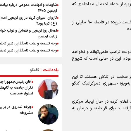
زیره از جمله احتمال مداخله‌ای که
شایعات و ابهامات عمومی درباره پیاده
قهرمانان جهان و المپیک را شکست ده
اربعین ۱۴۰۵
ورزشکاران سنگنوردی
کاروان اسیران کربلا در روز اربعین اما
یمن، ایستاده در برابر تحریم و تجاوز
با این حال روبیو درباره کوبا، گفت: «وجود یک کشور شکست‌خورده در فاصله ۹۰ مایلی از
(ع) کجا بود؟
»
اعمال روز اربعین و فضایل و ثواب خوا
کیلوگرم : امیدوارم با خوشرنگ‌ترین مدال
زیارت اربعین
ایران برگردیم
وجه تسمیه و علت نامگذاری شهر کاظ
خودکشی ضارب ۱۴ ساله مدرسه تایلندی
وجه تسمیه و علت نامگذاری شهر نجف
لت ترامپ «نمی‌تواند و نخواهد
انتشار نتایج آزمون ورودی مدارس سمپ
راهنمای کامل درباره مسیر پیاده روی ا
 شود»؛ این در حالی است که شیوع
مکان های زیارتی و مقدس شهر نجف
از طریق العلماء
خطیب جمعه تهران: دشمن شکست
یادداشت
گفتگو
وجه تسمیه و علت نامگذاری شهر سامر
|
مفتضحانه خورده و به التماس افتاده، 
یار سخت در تلاش هستند تا این
وجه تسمیه و علت نامگذاری شهر کربلا
باخت را هم بلد نیست
آقای رئیس‌جمهور! چ
به‌ویژه جمهوری دموکراتیک کنگو
بهترین موکب‌های ایرانی در پیاده روی 
نگران جامعه به گام‌ها
۱۴۰۵
استوار شماست
توصیه هایی مهم برای پیچ خوردگی پا د
علام کرده در حال ایجاد مرکزی
پیاده روی اربعین
چرخه تندروی در برابر 
فته‌اند برای قرنطینه و درمان به
خطرات پیاده روی اربعین/ ۷ را
مشروطه
سفری ایمن و معنوی
۲۰ نکته دوستانه درباره پیاده روی اربع
عراقی ها