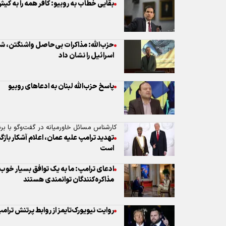
پاسخ حزب‌الله لبنان به ادعاهای روبیو
کارشناس مسائل خاورمیانه در گفت‌وگو با برنا
تهدید ترامپ علیه عمان، اعلام آشکار با
است
ادعای ترامپ: ما به یک توافق بسیار خوب با
مذاکره‌کنندگان توانمندی هستند
روایت نیویورک‌تایمز از روابط پرتنش ترا
تحلیلگر عرب: تهدید علیه عمان، سردرگمی
برملا کرد