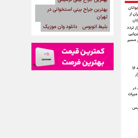
وانان
بهترین جراح بینی استخوانی در
ان از
تهران
جان
بلیط اتوبوس
دانلود وان موزیک
ستان: دو میلیون و ۱۷۰ هزار تردد
رپایی
۱۰۰ موکب در مسیر
پیش‌بینی قیمت دلار، طلا و سکه جمعه ۱۶
ار
در
میراث
یس