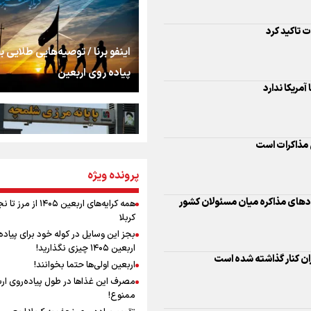
اشک
جمله‌ای که بغض چها
اینفو برنا / توصیه‌هایی طلایی ب
 مذاکرات است
را شکست؛ «آهای مردم، 
پیاده روی اربعین
تهران رفتند»
سه حسرتی که به دلم 
ادهای مذاکره میان مسئولان کشور
مومنِ مقتدرِ مظلوم
یران کنار گذاشته شده است
پرونده ویژه
اینفو برنا / جدول کامل فاصله م
شلمچه تا شهرهای زیارتی عراق
همه کرایه‌های اربعین ۱۴۰۵ از 
کربلا
 خود پندارد
نگاه تمدنی رهبر شهید
بجز این وسایل در کوله خود برای پیاده
فضای مجازی
اربعین ۱۴۰۵ چیزی نگذارید!
اربعین اولی‌ها حتما بخوانند!
مصرف این غذاها در طول پیاده‌روی ار
کست گزینه مذاکره مستقیم با
رابطه کارگر و کارفرما د
ممنوع!
اینفو برنا/ میزان مالیات بر ارزش
اندیشه رهبر شهید: از 