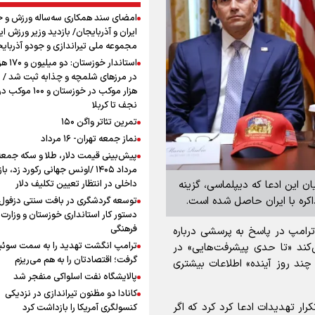
امضای سند همکاری سه‌ساله ورزش و ج
ایران و آذربایجان/ بازدید وزیر ورزش ایر
مجموعه ملی تیراندازی و جودو آذربای
استاندار خوز
در مرزهای شلمچه و چذابه ثبت شد / ب
هزار موکب در خوزستان و 
نجف تا کربلا
تمرین تئاتر واگن ۱۵۰
نماز جمعه تهران- ۱۶ مرداد
مرداد ۱۴۰۵ /اونس جهانی رکورد زد، باز
داخلی در انتظار تعیین تکلیف دلار
بیان این ادعا که دیپلماسی، گزینه
کره با ایران حاصل شده است.
توسعه گردشگری در بافت سنتی دزفول 
دستور کار استانداری خوزستان و وزارت 
فرهنگی
رامپ در پاسخ به پرسشی درباره
ترامپ انگشت تهدید را به سمت سوئ
کند «تا حدی پیشرفت‌هایی» در
گرفت؛ اقتصادتان را به هم می‌ریزم
ند روز آینده» اطلاعات بیشتری
پالایشگاه نفت اسلواکی منفجر شد
کانادا دو مظنون تیراندازی در نزدیکی
ار تهدیدات ادعا کرد کرد که اگر
کنسولگری آمریکا را بازداشت کرد