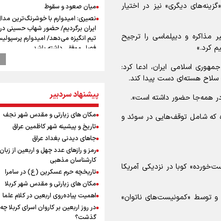
زینه‌های دیگری» نیز در اختیار
میان صعود و سقوط
نصیری: امیدوارم با خوشرنگ‌ترین مدال‌
ایران برگردیم/ حضور شهاب حسینی در ا
 مذاکره و دیپلماسی را ترجیح
تیم انگیزه می‌دهد/ امیدوارم پرسپولی
م کرد.»
فصل موفقی داشته باشد
از گوشت ۴ هزار تومانی تا بازار میلیون
جمهوری اسلامی ایران، ادعا کرد:
افت ۳۰ درصدی قیمت دام، گوشت ارز
 سلاح هسته‌ای دست پیدا کند.
نمی‌شود
وزیر ورزش و جوانان ایران از مرکز ملی
پیشنهاد سردبیر
«در همه‌جا حضور داشته است».
جمهوری آذربایجان بازدید کرد
ادعای ترامپ: جنگ بزودی پایان می‌یاب
مکان های زیارتی و مقدس شهر نجف
 که شامل توقف‌هایی در سوئد و
تامین برخی مهمات «محدودتر» شده
تاریخ و پیشینه شهر کاظمین عراق
افزایش تعداد قربانیان تیراندازی در م
جاهای دیدنی بغداد عراق
تایلندی
رمز و رازهای عدد چهل و اربعین از زبان
بازدید وزیر ورزش ایران از مجموعه ملی
کارشناسان مذهبی
‌خورده» کوبا در نزدیکی آمریکا
تیراندازی باکو یکی از مجهزترین مراکز
تاریخچه حرم عسکرین (ع) در سامرا
تیراندازی منطقه
مکان های زیارتی و مقدس شهر کربلا
موسی جنپو، بازیکن فصل گذشته استقل
اهمیت پیاده‌روی اربعین در کلام علما
» و توسط «کمونیست‌های ناتوان»
پانتولیکوس یونان پیوست
در روز اربعین بر کاروان اسرای کربلا چه
دانیال شه‌بخش: اردوی ازبکستان کیفی
گذشت؟
تیم ملی را بالا برد/ برای مدال ناگویا با