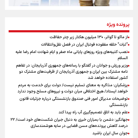
از طلوع خیابان‌ها تا غروب اشک
پرونده ویژه
از ماکو تا گواتر، ۱۳۰ میلیون هکتار زیر چتر حفاظت
اینفو برنا/ میزان مالیات بر ارزش افزوده چقدر است؟
"ثبات" حلقه مفقوده فوتبال ایران در فصل نقل‌وانتقالات
جمله‌ای که بغض چهارماهه را شکست؛ «آهای مردم، آقا از
نصب کتیبه‌های ویژه روزهای پایانی ماه صفر و ایام شهادت امام رضا علیه
تهران رفتند»
السلام
وزیر ورزش و جوانان در گفتگو با رسانه‌های جمهوری آذربایجان: در تفاهم
نامه مشترک بین ایران و جمهوری آذربایجان از ظرفیت‌های مشترک دو
سه حسرتی که به دلم ماند
کشور استفاده خواهد شد
پزشکیان: مذاکره به معنای تسلیم نیست/ دولت برای خدمت به مردم
خواهد ایستاد/ هیچ اختلافی میان دولت و نیروهای مسلح وجود ندارد
توضیحات مدیرکل امور فنی صندوق بازنشستگی درباره جزئیات قانون
بازنشستگی
علم باید به اتاق تصمیم‌گیری آب راه پیدا کند
جهانگیر: دشمن با بمباران خبری به دنبال جبران شکست‌های خود است/ ۲۲
اینفو برنا / ۴ مسیر اصلی پیاده روی اربعین در عراق
درصد کاهش پرونده‌های مسن قضایی در سایه هوشمندسازی
جوان سال ایران باشید