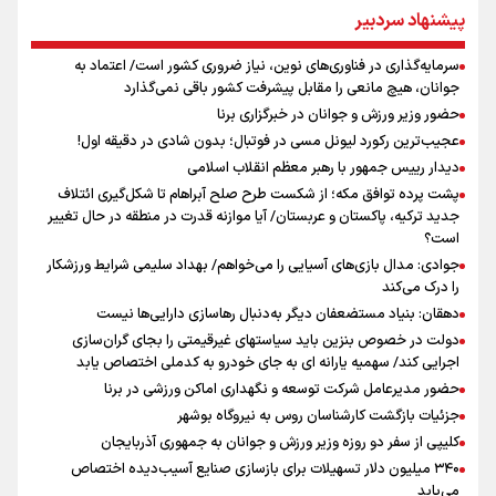
پاسخ منفی مجیدی، نکونام را سرمربی کرد؛ ماجرای عجیب نیمکت تراکتور
پیشنهاد سردبیر
پیشنهاد رسمی تراکتور به بازیکن مورد علاقه نکونام
از افزایش دو برابری دفاتر تا غیر رسمی بودن قراردادهای یکسان
سرمایه‌گذاری در فناوری‌های نوین، نیاز ضروری کشور است/ اعتماد به
توازن میان انضباط اقتصادی و حمایت از شرکای راهبردی؛ از رشد ۴۶
جوانان، هیچ مانعی را مقابل پیشرفت کشور باقی نمی‌گذارد
درصدی درآمدها تا افزایش ۱۵۳ درصدی استرداد مالیات
حضور وزیر ورزش و جوانان در خبرگزاری برنا
رئیس‌جمهور در پیامی درگذشت والده همسر حجت الاسلام والمسلمین
عجیب‌ترین رکورد لیونل مسی در فوتبال؛ بدون شادی در دقیقه اول!
سید حسن خمینی را تسلیت گفت
دیدار رییس جمهور با رهبر معظم انقلاب اسلامی
پشت پرده توافق مکه؛ از شکست طرح صلح آبراهام تا شکل‌گیری ائتلاف
جدید ترکیه، پاکستان و عربستان/ آیا موازنه قدرت در منطقه در حال تغییر
است؟
جوادی: مدال بازی‌های آسیایی را می‌خواهم/ بهداد سلیمی شرایط ورزشکار
را درک می‌کند
دهقان: بنیاد مستضعفان دیگر به‌دنبال رهاسازی دارایی‌ها نیست
دولت در خصوص بنزین باید سیاستهای غیرقیمتی را بجای گران‌سازی
اجرایی کند/ سهمیه یارانه ای به جای خودرو به کدملی اختصاص یابد
حضور مدیرعامل شرکت توسعه و نگهداری اماکن ورزشی در برنا
جزئیات بازگشت کارشناسان روس به نیروگاه بوشهر
کلیپی از سفر دو روزه وزیر ورزش و جوانان به جمهوری آذربایجان
۳۴۰ میلیون دلار تسهیلات برای بازسازی صنایع آسیب‌دیده اختصاص
می‌یابد