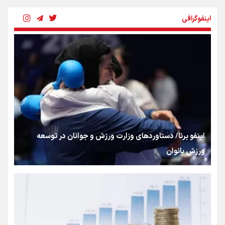
چرخه تندروی در برابر آرمان مشروطه
اینفوگرافی
بنزین؛ تدبیری برای حفظ امنیت انرژی
«هورامان»؛ میراثی که جهان را شیفته کرد
شکستگیِ بزرگ؛ روایتِ یک استخوان، یک نسل، یک توهم!
اینفو برنا/ دستاوردهای وزارت ورزش و جوانان در توسعه
ورزش بانوان
رسانه ملی و حق مردم برای شنیدن صدای رئیس‌جمهوری
روایت ایران از کنار مردم