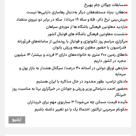
مسابقات چوگان جام بهیرخ
دهقان: بنیاد مستضعفان دیگر به‌دنبال رهاسازی دارایی‌ها نیست
پیش‌بینی نرخ دلار، طلا و سکه ۱۹ مرداد/ سکه در برابر دو نیروی متضاد
بازدید معاونین فرهنگی باشگاه ها از موزه‌ی سپاهان
نشست معاونین فرهنگی باشگاه های فوتبال کشور
برگزاری مراسم روز تکنولوژی و فوتبال با رونمایی از سامانه‌های فن‌آورانه
فدراسیون با حضور معاون توسعه ورزش بانوان
اعطای زمین ۲۰۰ متری به خانواده‌های دارای ۳ فرزند و بیشتر/ ۱۴ میلیون
مجرد در کشور داریم
بازدهی اوراق دولتی در آستانه ۴۰ درصد/ سیگنال هشدار به بازار پول و
سرمایه
ادعای ترامپ: بطور محدود در حال مذاکره با ایران هستیم
حضور احمد دنیامالی وزیر ورزش و جوانان در خبرگزاری برنا به مناسبت روز
خبرنگار
آینده قیمت مسکن چه می‌شود؟ ۳ سناریوی مهم برای خریداران
نکونام سرمربی تراکتور: احتمالا یک یا دو تغییر داشته باشیم
کریمی در خصوص شایعات عدم اجازه مربیگری نکونام: هر کسی گفته نظر
آرشیو
شخصی خودش بوده است
نکونام: چند روز یکبار تماشاگران امکان حضور در تمرینات خواهند داشت