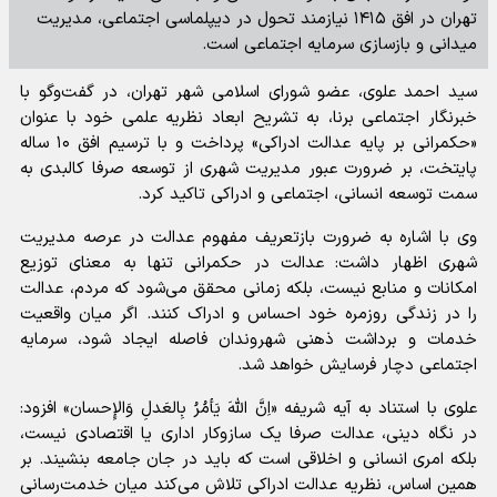
تهران در افق ۱۴۱۵ نیازمند تحول در دیپلماسی اجتماعی، مدیریت
میدانی و بازسازی سرمایه اجتماعی است.
سید احمد علوی، عضو شورای اسلامی شهر تهران، در گفت‌وگو با
خبرنگار اجتماعی برنا، به تشریح ابعاد نظریه علمی خود با عنوان
«حکمرانی بر پایه عدالت ادراکی» پرداخت و با ترسیم افق ۱۰ ساله
پایتخت، بر ضرورت عبور مدیریت شهری از توسعه صرفا کالبدی به
سمت توسعه انسانی، اجتماعی و ادراکی تاکید کرد.
وی با اشاره به ضرورت بازتعریف مفهوم عدالت در عرصه مدیریت
شهری اظهار داشت: عدالت در حکمرانی تنها به معنای توزیع
امکانات و منابع نیست، بلکه زمانی محقق می‌شود که مردم، عدالت
را در زندگی روزمره خود احساس و ادراک کنند. اگر میان واقعیت
خدمات و برداشت ذهنی شهروندان فاصله ایجاد شود، سرمایه
اجتماعی دچار فرسایش خواهد شد.
علوی با استناد به آیه شریفه «اِنَّ اللهَ یَأمُرُ بِالعَدلِ وَالإِحسان» افزود:
در نگاه دینی، عدالت صرفا یک سازوکار اداری یا اقتصادی نیست،
بلکه امری انسانی و اخلاقی است که باید در جان جامعه بنشیند. بر
همین اساس، نظریه عدالت ادراکی تلاش می‌کند میان خدمت‌رسانی