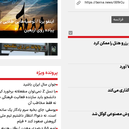
شنیدن صدای رئیس‌ج
زرو هتل را ممکن کرد
روایت ایران از کنار مر
اینفو برنا / توصیه‌هایی طلایی ب
پیاده روی اربعین
از طلوع خیابان‌ها تا 
اشک
ذاری می‌کند
جمله‌ای که بغض چها
پرونده ویژه
اینفو برنا / جدول کامل فاصله م
را شکست؛ «آهای مردم، 
 هوش مصنوعی گوگل شد
شلمچه تا شهرهای زیارتی عراق
تهران رفتند»
جوان سال ایران باشید
با نسل Z نمی‌توان منفعلانه برخورد ک
سه حسرتی که به دلم 
دانشجو باید سازنده فعالیت فرهنگی ب
نه فقط مخاطب آن
یوسفی: جای بخیه سرم یادگار یک سانح
است، نه دعوا!/ انتظار داشتیم تیم ملی 
مومنِ مقتدرِ مظلوم
گروهش صعود کند + فیلم
اینفو برنا/ میزان مالیات بر ارزش
شمارش معکوس برای تحول اندروید؛ جزئیات مهم در Google I/O فاش
تورم ۵۸ درصدی معدن / وقتی هزینه