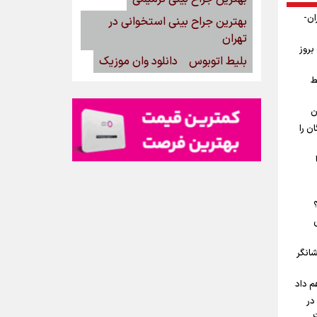
ان-
بهترین جراح بینی استخوانی در
تهران
بروز
بلیط اتوبوس
دانلود وان موزیک
ط
ن
ن را
شانگر
م داد
در