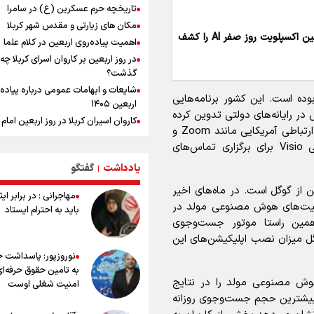
تاریخچه حرم عسکرین (ع) در سامرا
وجود ندارد
مکان های زیارتی و مقدس شهر کربلا
خبر سخنگوی کمیسیون امنیت از توافق
هوش مصنوعی وارد فاز حملات سایبری شد؛ گوگل اولین اکسپلویت روز صفر AI را کشف
چارچوب کلی مذاکرات ایران و عمان بر 
اهمیت پیاده‌روی اربعین در کلام علما
تنگه هرمز
در روز اربعین بر کاروان اسرای کربلا چه
خطیب جمعه تهران: دشمن شکست
گذشت؟
مفتضحانه خورده و به التماس افتاده، 
شایعات و ابهامات عمومی درباره پیاده
بوده است. این کشور برنامه‌هایی
باخت را هم بلد نیست
اربعین ۱۴۰۵
در رایانه‌های دولتی تدوین کرده
پیش 
کاروان اسیران کربلا در روز اربعین اما
طلا و دلار در آستانه یک تغییر مهم
و همچنین قصد دارد به‌تدریج استفاده از سرویس‌های ارتباطی آمریکایی مانند Zoom و
(ع) کجا بود؟
Microsoft Teams را کنار گذاشته و از راهکار داخلی Visio برای برگزاری تماس‌های
اعمال روز اربعین و فضایل و ثواب خوا
زیارت اربعین
یادداشت
گفتگو
|
وجه تسمیه و علت نامگذاری شهر کاظ
ن از گوگل است. در ماه‌های اخیر
مهاجرانی : در برابر ای
وجه تسمیه و علت نامگذاری شهر نجف
بلیت‌های هوش مصنوعی مولد در
باید به احترام ایستاد
راهنمای کامل درباره مسیر پیاده روی ا
 همین راستا موتور جست‌وجوی
از طریق العلماء
ر گوگل میزان نصب اپلیکیشن‌های این
وجه تسمیه و علت نامگذاری شهر سامر
نوروزپور: پاسداشت خب
وجه تسمیه و علت نامگذاری شهر کربلا
به تامین حقوق حرفه‌ای
بهترین موکب‌های ایرانی در پیاده روی 
هوش مصنوعی مولد را در نتایج
امنیت شغلی اوست
۱۴۰۵
د بیشترین حجم جست‌وجوی روزانه