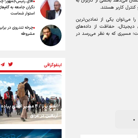
ان می‌دهد بخشی از کاربران به
آقای رئیس‌جمهور! چ
کنترل کاربر هستند.
نگران جامعه به گام‌ها
استوار شماست
صمیم پارلمان اروپا برای جایگزینی گوگل با Qwant را می‌توان یکی از نمادین‌ترین
ل دیجیتال، حفاظت از داده‌های
چرخه تندروی در برابر 
ت؛ مسیری که به نظر می‌رسد در
مشروطه
بنزین؛ تدبیری برای 
امنیت انرژی
اینفوگرافی
0
«هورامان»؛ میراثی که
را شیفته کرد
اینفو برنا / ۴ مسیر اصلی پیا
شکستگیِ بزرگ؛ روایت
استخوان، یک نسل، ی
اربعین در عراق
فرانسه
توهم!
رسانه ملی و حق مردم