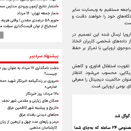
انتشار نتایج آزمون ورودی مدارس سمپ
راجعه مستقیم به وب‌سایت سایر
نماز جمعه تهران- ۱۶ مرداد
گاه‌های خود را خواهند داشت و
تورم ۵۸ درصدی معدن / وقتی هزینه
ست.
استخراج از توان قیمت‌گذاری سبقت می
رشد ۳۰۰ تا ۴۰۰ درصدی مواد ناریه
ن اروپا ارسال شده این تصمیم در
ترامپ انگشت تهدید را به سمت سوئ
 داده‌های شخصی کاربران اتخاذ
گرفت؛ اقتصادتان را به هم می‌ریزم
ان یک موتور جست‌وجوی اروپایی با تمرکز بر حفظ
پالایشگاه نفت اسلواکی منفجر شد
پیشنهاد سردبیر
وزیر ورزش و جوانان ایران از مرکز ملی
جمهوری آذربایجان بازدید کرد
ای تقویت استقلال فناوری و کاهش
علت نامگذاری ۱۷ مرداد به عنوان ر
موسی جنپو، بازیکن فصل گذشته استقل
ریکایی، محسوب می‌شود. انتظار
چیست؟
پانتولیکوس یونان پیوست
عنوان حاکمیت دیجیتال را معرفی
مروری بر زندگینامه خبرنگار شهید «م
بازدید وزیر ورزش ایران از مجموعه ملی
ای بومی اروپایی است.
صارمی»
تیراندازی باکو یکی از مجهزترین مراکز
۱۷ مرداد؛ روز خبرنگار
تیراندازی منطقه
مکان های زیارتی و مقدس شهر نجف
ورزشکاران سنگنوردی
تاریخ و پیشینه شهر کاظمین عراق
یمن، ایستاده در برابر تحریم و تجاوز
جاهای دیدنی بغداد عراق
 گوگل شد
پزشکیان: مذاکره به معنای تسلیم نی
رمز و رازهای عدد چهل و اربعین از زبان
دولت برای خدمت به مردم خواهد ایست
کارشناسان مذهبی
گوگل از Gemini Spark رونمایی کرد؛ دستیار هوش مصنوعی ۲۴ ساعته که به‌جای شما
هیچ اختلافی میان دولت و نیروهای م