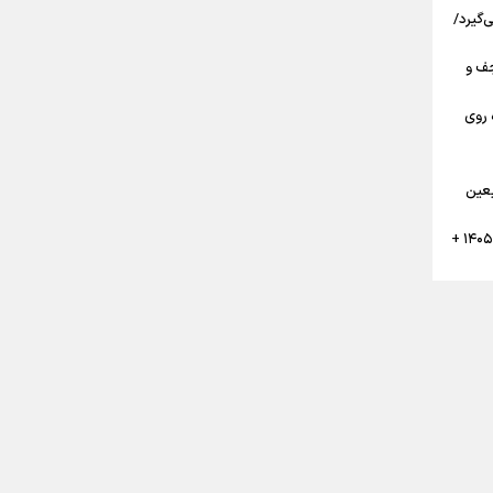
‌گیرد/
مرز تا نجف و
 روی
گان
بعین
تقویم پیاده روی نجف به کربلا اربعین ۱۴۰۵ +
ن
ر
بعین حسینی ۱۴۰۵ قبل از