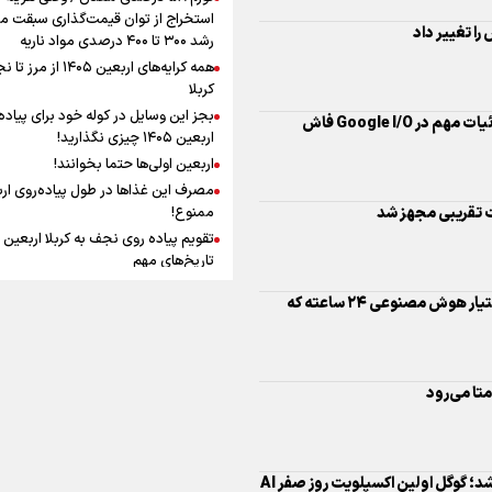
افزوده چقدر است؟
استخراج از توان قیمت‌گذاری سبقت می
رشد ۳۰۰ تا ۴۰۰ درصدی مواد ناریه
همه کرایه‌های اربعین ۱۴۰۵ از 
ت تقریبی مجهز شد
کربلا
بجز این وسایل در کوله خود برای پیاده
اربعین ۱۴۰۵ چیزی نگذارید!
اینفوبرنا/ سقف معافیت مالیاتی
گوگل از Gemini Spark رونمایی کرد؛ دستیار هوش مصنوعی ۲۴ ساعته که
اربعین اولی‌ها حتما بخوانند!
حقوق کارکنان دولت و بازنشست
مصرف این غذاها در طول پیاده‌روی ار
در بودجه ۱۴۰۵ چقدر است؟
ممنوع!
تاریخ‌های مهم
چرا پیاده‌روی اربعین ثواب دارد؟
فضیلت پیاده روی اربعین و زیارت امام
حسین (ع) در قیاس با حج
اینفوبرنا/ حداقل حقوق
هوش مصنوعی وارد فاز حملات سایبری شد؛ گوگل اولین اکسپلویت روز صفر AI
نگاه اهل‌سنت عراق به پیاده‌روی اربعی
بازنشستگان کشوری و لشکری د
چیست؟
لایحه بودجه سال ۱۴۰۵ چقدر است؟
آنچه که زائران ار
سفر پیاده روی اربعین باید بدانند