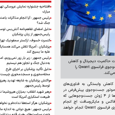
افتتاحیه جشنواره نمايش عروسكى تهر
مبارك
رئیس جمهور : آیا انجام مذاکرات باعث 
جنگ شد؟
دلیل امضای تفاهم‌نامه آتش‌بس توس
رئیس‌جمهور از زبان پزشکیان
کنسرت خسوف، ارکستر سمفونیک تهرا
پزشکیان : آمریکا تلاش می‌کند همسایگا
علیه ما بسیج کند
رئیس جمهور : زیر بار زور نمی‌رویم، اما
تقویت حاکمیت دیجیتال و کاهش
به‌دنبال جنگ و تجاوز هم نیستیم
وابستگی به فناوری‌های آمریکایی از ۴ ژوئن موتور جست‌وجوی فرانسوی Qwant را
دلیل تأکید پزشکیان بر اجرای طرح
ی‌کند.
محله‌محوری و مسجدمحوری چیست؟
واکنش پزشکیان به شایعه تهدید رهبری
ی کاهش وابستگی به فناوری‌های
توسط رئیس‌جمهور
ان موتور جست‌وجوی پیش‌فرض در
رهبر شهید انقلاب: بمباران هیروشیما ن
رایانه‌های داخلی خود را متوقف کند. بر اساس گزارش‌ها از ۴ ژوئن جست‌و‌جو‌هایی که
طبیعت استکباری آمریکا است
یرفاکس و مایکروسافت اج انجام
پزشکیان: هرگز استعفا نداده‌ام و نخواه
می‌دهند به‌صورت پیش‌فرض از طریق موتور جست‌وجوی فرانسوی Qwant انجام خواهد
رئیس جمهور : هیچ دولتی به اندازه ما 
جهت سیاست‌های رهبری قدم برنداشت