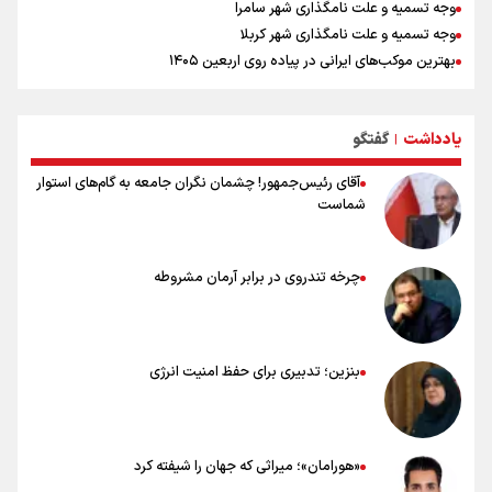
وجه تسمیه و علت نامگذاری شهر سامرا
وجه تسمیه و علت نامگذاری شهر کربلا
بهترین موکب‌های ایرانی در پیاده روی اربعین ۱۴۰۵
توصیه هایی مهم برای پیچ خوردگی پا در پیاده روی اربعین
خطرات پیاده روی اربعین/ ۷ راهنمایی برای سفری ایمن و معنوی
یادداشت
گفتگو
۲۰ نکته دوستانه درباره پیاده روی اربعین و عراقی ها
|
آقای رئیس‌جمهور! چشمان نگران جامعه به گام‌های استوار
شماست
چرخه تندروی در برابر آرمان مشروطه
بنزین؛ تدبیری برای حفظ امنیت انرژی
«هورامان»؛ میراثی که جهان را شیفته کرد