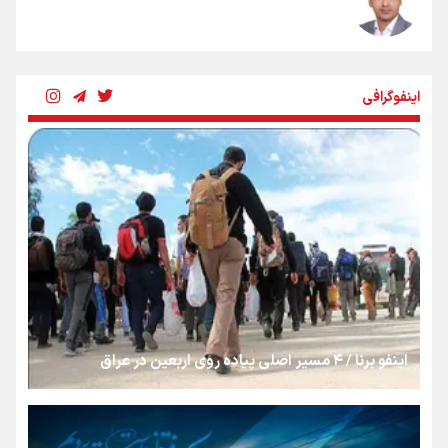
شکستگیِ بزرگ؛ روایتِ یک استخوان، یک نسل، یک توهم!
اینفوگرافی
رسانه ملی و حق مردم برای شنیدن صدای رئیس‌جمهوری
روایت ایران از کنار مردم
از طلوع خیابان‌ها تا غروب اشک
اینفو برنا / ۴ مسیر اصلی پیاده روی اربعین در عراق
جمله‌ای که بغض چهارماهه را شکست؛ «آهای مردم، آقا از
تهران رفتند»