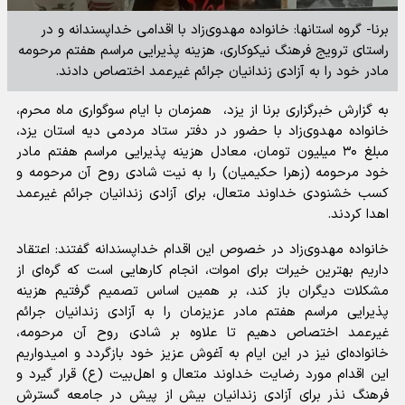
برنا- گروه استانها: خانواده مهدوی‌زاد با اقدامی خداپسندانه و در
راستای ترویج فرهنگ نیکوکاری، هزینه پذیرایی مراسم هفتم مرحومه
مادر خود را به آزادی زندانیان جرائم غیرعمد اختصاص دادند.
به گزارش خبرگزاری برنا از یزد، همزمان با ایام سوگواری ماه محرم،
خانواده مهدوی‌زاد با حضور در دفتر ستاد مردمی دیه استان یزد،
مبلغ ۳۰ میلیون تومان، معادل هزینه پذیرایی مراسم هفتم مادر
خود مرحومه (زهرا حکیمیان) را به نیت شادی روح آن مرحومه و
کسب خشنودی خداوند متعال، برای آزادی زندانیان جرائم غیرعمد
اهدا کردند.
خانواده مهدوی‌زاد در خصوص این اقدام خداپسندانه گفتند: اعتقاد
داریم بهترین خیرات برای اموات، انجام کار‌هایی است که گره‌ای از
مشکلات دیگران باز کند، بر همین اساس تصمیم گرفتیم هزینه
پذیرایی مراسم هفتم مادر عزیزمان را به آزادی زندانیان جرائم
غیرعمد اختصاص دهیم تا علاوه بر شادی روح آن مرحومه،
خانواده‌ای نیز در این ایام به آغوش عزیز خود بازگردد و امیدواریم
این اقدام مورد رضایت خداوند متعال و اهل‌بیت (ع) قرار گیرد و
فرهنگ نذر برای آزادی زندانیان بیش از پیش در جامعه گسترش