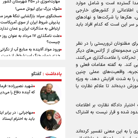
مهارت‌آموزی در ۲۵۰ شهرستان کشور
مدا گسترده است و شامل موارد
علی‌نژاد در مراسم انجمن ورزشی نویس
شوک بزرگ برای لیونل مسی!
اطلاعاتی از کشورهای خارجی
روز خبرنگار : رسانه‌های خبری در سال گ
سخنگوی سپاه: بازگشایی تنگۀ هرمز من
به امروز اتفاقات بزرگی را رقم زدند
ی، هکرها یا شرکت‌ها و نهادهای
پذیرش شروط ایران از سوی آمریکاست 
ر سر این است که کدام افراد باید
سیدمناف هاشمی در مراسم انجمن ور
ارتباطی به مذاکرات ایران و عمان ندارد
نویسان : قدردان زحمات اهالی رسانه به
علت نامگذاری ۱۷ مرداد به عنوان ر
ورزشی نویسان هستیم
چیست؟
ی مظنونان تروریستی را در نظر
نقش و مسئولیت رسانه‌ها در شرایط 
ورود مواد آلاینده به منابع آب از نگرانی
کشور مهم و تعیین‌کننده است/ انسجا
تن مجموعه‌ای از آژانس‌های دیگر
جدی دوران جنگ است/ خطر از دست ر
اجتماعی و حضور مردم مهمترین عامل ن
 تحرکات را علامت‌گذاری می‌کنند،
باروری خاک
ماندن محاسبات دشمنان
ی کند. به گفته مقامات فعلی و
مروری بر زندگینامه خبرنگار شهید «م
نشست استاندار فارس با خبرنگاران
جربه، واقعیت‌های عملی چنین
یادداشت
گفتگو
|
صارمی»
 را به شدت افزایش دهد، به ویژه
۱۷ مرداد؛ روز خبرنگار
ش دیده‌اند تا علائم نظارت یا
شهید نصیرزاده؛ فرمان
خانواده شهید لاریجانی: از اظهارات شتا
که آینده دفاع را می‌دی
درباره چگونگی شهادت اجتناب کنید
اشک‌های CR7 به قیمت ۲۳ سا
ختیار دادگاه نظارت بر اطلاعات
نکن آقای رونالدو
د شده و قرار نیست به اشتراک
مهاجرانی : در برابر ای
حیدری: افزایش تیم‌های جام جهانی هم
باید به احترام ایستاد
داشت و هم ضرر/ تیم ملی در جام جها
مردود نشد
شت شماره ۷ ریاست جمهوری را به این معنی تفسیر کرده‌اند
تلاش مدام برای زنده نگه داشتن هنر ای