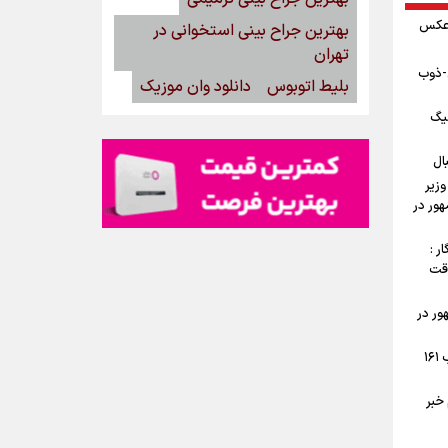
 عکس
بهترین جراح بینی استخوانی در
تهران
ن-ذوب
بلیط اتوبوس
دانلود وان موزیک
یگ
ال
وزیر
ور در
ر :
وقت
ور در
جوش و خروش اهالی تهرانپارس در شب ۱۶۱
خبر