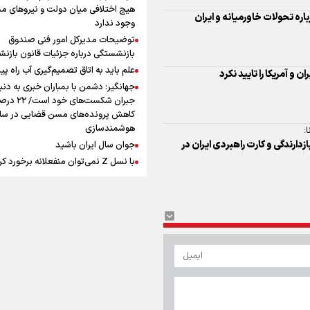
افزوده چقدر است؟
هیچ اختلافی میان دولت و نیروهای م
اره تحولات خاورمیانه و ایران
وجود ندارد
توضیحات مدیرکل امور فنی صندوق
بازنشستگی درباره جزئیات قانون بازن
علم باید به اتاق تصمیم‌گیری آب راه پید
ن و آمریکا را تایید نکرد
جهانگیر: دشمن با بمباران خبری به دنب
اینفوبرنا/ سقف معافیت مالیاتی
جبران شکست‌های خود است
حقوق کارکنان دولت و بازنشست
کاهش پرونده‌های مسن قضایی در سای
هوشمندسازی
:
در بودجه ۱۴۰۵ چقدر است؟
زدارندگی و کارت راهبردی ایران در
جوان سال ایران باشید
با نسل Z نمی‌توان منفعلانه برخورد ک
دانشجو باید سازنده فعالیت فرهنگی ب
نه فقط مخاطب آن
یوسفی: جای بخیه سرم یادگار یک سانح
اینفوبرنا/ حداقل حقوق
است، نه دعوا!/ انتظار داشتیم تیم ملی 
بازنشستگان کشوری و لشکری د
گروهش صعود کند + فیلم
مردی که تاریخ را با دوربین و موتورسی
لایحه بودجه سال ۱۴۰۵ چقدر است؟
ثبت کرد
رابرت دنیرو: کشور من دیگر دوست‌داش
نیست