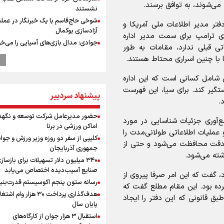
ی‌شوند، به توافق برسند.
نشستند
شوخی حاج‌قاسم با یک خبرنگار در عملی
تر مدیر اطلاعات ملی آمریکا و
آزادسازی بوکمال
ی ترامپ برای سمت مدیر اداره
جوادی: مدال بازی‌های آسیایی را می‌خ
ی قبلی ندارد، مقامات به طور
بهداد سلیمی شرایط ورزشکار را درک می
کا با چنین اسراری محتاط هستند.
ابوباقر، جانشین فرمانده نیروی قدس 
اقتدار دفاعی ایران نتیجه مدیریت ولای
شامل کسانی‌ است که این اداره
است
تگیر کند. برای سیا، این فهرست
پیشنهاد سردبیر
ابوباقر: دشمن در براندازی، اغتشاشات
.
و اهداف نظامی به نتیجه نرسید
حضور مدیرعامل شرکت توسعه و نگهد
رهبر شهید انقلاب: آمریکایی‌ها صدها هز
ع‌آوری جزئیات شناسایی در مورد
اماکن ورزشی در برنا
را با بمب اتم کشتند بدون هیچ استدلا
ملیات اطلاعاتی طولانی‌مدت را
کلیپی از سفر دو روزه وزیر ورزش و جوان
مراسم گرامیداشت روز خبرنگار
ه دقت محافظت می‌شود و حتی از
جمهوری آذربایجان
گرامیداشت روز خبرنگار
شته می‌شود.
۳۴۰ میلیون دلار تسهیلات برای بازساز
گرامیداشت روز خبرنگار در شیراز
صنایع آسیب‌دیده اختصاص می‌یابد
گفت که این امر صرفا پیروی از
سخنگوی سپاه: بازگشایی تنگۀ هرمز من
رسانه ستون پنجم اکوسیستم قدرت‌بنی
ده بود. این مقام مطلع گفت که
پذیرش شروط ایران از سوی آمریکاست 
هدف‌گذاری پرداخت ۳۰ هزار وام ا
ارتباطی به مذاکرات ایران و عمان ندارد
بق قانونی که این دفتر را ایجاد
پایان سال
ونس: در حال کار بر روی ایجاد یک سی
استقبال ۳ هزار جوان از کارگاه‌های
ناوبری امن هستیم