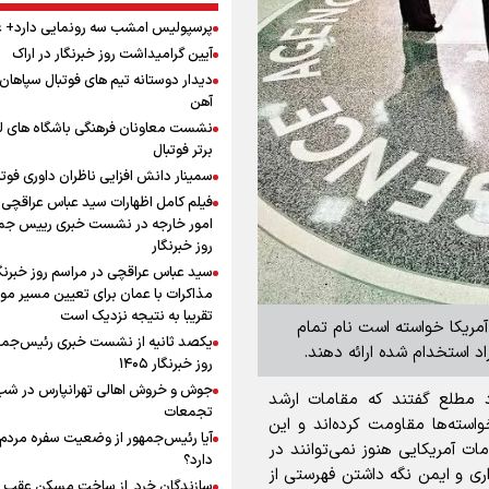
پرسپولیس امشب سه رونمایی دارد+
آیین گرامیداشت روز خبرنگار در اراک
دیدار دوستانه تیم های فوتبال سپاها
آهن
نشست معاونان فرهنگی باشگاه های ل
برتر فوتبال
سمینار دانش افزایی ناظران داوری فوتب
فیلم کامل اظهارات سید عباس عراقچی 
امور خارجه در نشست خبری رییس جمه
روز خبرنگار
سید عباس عراقچی در مراسم روز خبرنگا
مذاکرات با عمان برای تعیین مسیر م
تقریبا به نتیجه نزدیک است
 آمریکا خواسته است نام تمام
یکصد ثانیه از نشست خبری رئیس‌جمه
استخدام‌ شده ارائه دهند.
روز خبرنگار ۱۴۰۵
راد مطلع گفتند که مقامات ارشد
تجمعات
واسته‌ها مقاومت کرده‌اند و این
آیا رئیس‌جمهور از وضعیت سفره مردم 
ات آمریکایی هنوز نمی‌توانند در
دارد؟
ری و ایمن نگه داشتن فهرستی از
سازندگان خرد از ساخت مسکن عقب