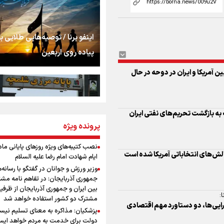
استخوان، یک نسل، ی
توهم!
رسانه ملی و حق مردم
اینفو برنا / توصیه‌هایی طلایی ب
شنیدن صدای رئیس‌ج
پیاده روی اربعین
ن آمریکا و ایران در دوحه در حال
روایت ایران از کنار مر
به بازگشت تحریم‌های نفتی ایران
از طلوع خیابان‌ها تا 
پرونده ویژه
اینفو برنا / جدول کامل فاصله م
اشک
شلمچه تا شهرهای زیارتی عراق
نصب کتیبه‌های ویژه روزهای پایانی ماه
چالش‌های انتخاباتی آمریکا شده است
ایام شهادت امام رضا علیه السلام
جمله‌ای که بغض چها
وزیر ورزش و جوانان در گفتگو با رسانه‌
را شکست؛ «آهای مردم، 
جمهوری آذربایجان: در تفاهم نامه مش
تهران رفتند»
بین ایران و جمهوری آذربایجان از ظرفی
:
مشترک دو کشور استفاده خواهد شد
ازی دارایی‌ها، دو دستاورد مهم اقتصادی
سه حسرتی که به دلم 
پزشکیان: مذاکره به معنای تسلیم نی
اینفو برنا/ میزان مالیات بر ارزش
دولت برای خدمت به مردم خواهد ایست