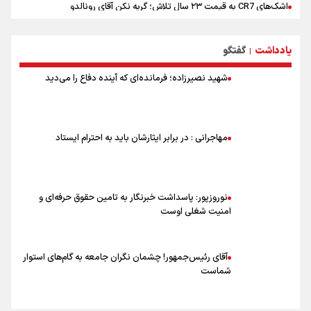
اشک‌های CR7 به قیمت ۲۳ سال تلاش؛ گریه نکن آقای رونالدو
حیدری: افزایش تیم‌های جام جهانی هم سود داشت و هم ضرر/ تیم ملی در
جام جهانی مردود نشد
یادداشت
گفتگو
|
تلاش مدام برای زنده نگه داشتن هنر ایرانی
نصرتی: پاسخ بیرانوند سنخیتی با صحبت‌های علی دایی نداشت/
شهید نصیرزاده؛ فرمانده‌ای که آینده دفاع را می‌دید
ملی‌پوشان نباید از خودشان تعریف کنند!
خلعتبری: جای دو سه نفر در جام جهانی خالی بود/ تیم ملی نیاز به تغییر
نسل دارد/ دوست دارم آرژانتین قهرمان شود
شاهرخی: اندازه داشته‌هایمان از بازار جام جهانی برداشت کردیم/ دودستی
مهاجرانی : در برابر ایثارشان باید به احترام ایستاد
سرنوشت صعود را به تیم‌های دیگر سپردیم
عالمی: جام جهانی از مرحله حذفی جان گرفت/ درباره شیوه بازی تیم ملی
نقد وجود دارد
نوروزپور: پاسداشت خبرنگار به تامین حقوق حرفه‌ای و
امنیت شغلی اوست
آقای رئیس‌جمهور! چشمان نگران جامعه به گام‌های استوار
شماست