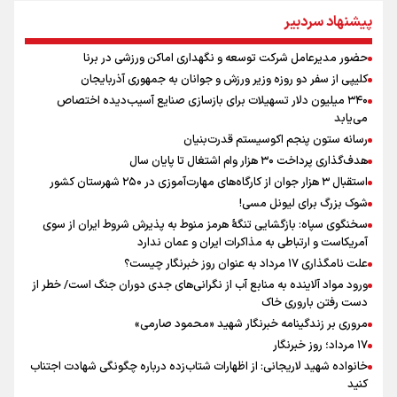
وارد لیگ می‌شوند؟
پیشنهاد سردبیر
مروری بر زندگینامه خبرنگار شهید «محمود صارمی»
علی‌نژاد در مراسم انجمن ورزشی نویسان در روز خبرنگار : رسانه‌های خبری
حضور مدیرعامل شرکت توسعه و نگهداری اماکن ورزشی در برنا
در سال گذشته تا به امروز اتفاقات بزرگی را رقم زدند
کلیپی از سفر دو روزه وزیر ورزش و جوانان به جمهوری آذربایجان
علت نامگذاری ۱۷ مرداد به عنوان روز خبرنگار چیست؟
۳۴۰ میلیون دلار تسهیلات برای بازسازی صنایع آسیب‌دیده اختصاص
سیدمناف هاشمی در مراسم انجمن ورزشی نویسان : قدردان زحمات اهالی
می‌یابد
رسانه به ویژه ورزشی نویسان هستیم
رسانه ستون پنجم اکوسیستم قدرت‌بنیان
هدف‌گذاری پرداخت ۳۰ هزار وام اشتغال تا پایان سال
استقبال ۳ هزار جوان از کارگاه‌های مهارت‌آموزی در ۲۵۰ شهرستان کشور
شوک بزرگ برای لیونل مسی!
سخنگوی سپاه: بازگشایی تنگۀ هرمز منوط به پذیرش شروط ایران از سوی
آمریکاست و ارتباطی به مذاکرات ایران و عمان ندارد
علت نامگذاری ۱۷ مرداد به عنوان روز خبرنگار چیست؟
ورود مواد آلاینده به منابع آب از نگرانی‌های جدی دوران جنگ است/ خطر از
دست رفتن باروری خاک
مروری بر زندگینامه خبرنگار شهید «محمود صارمی»
۱۷ مرداد؛ روز خبرنگار
خانواده شهید لاریجانی: از اظهارات شتاب‌زده درباره چگونگی شهادت اجتناب
کنید