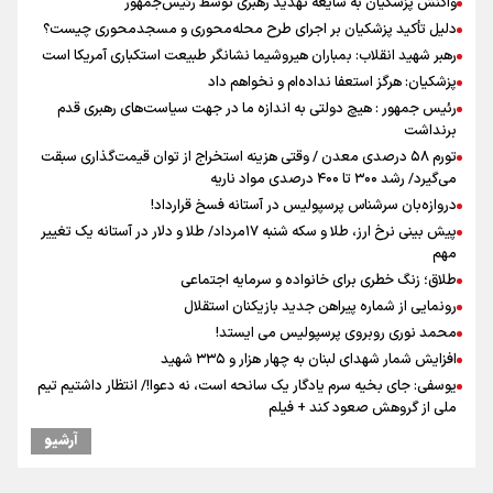
واکنش پزشکیان به شایعه تهدید رهبری توسط رئیس‌جمهور
دلیل تأکید پزشکیان بر اجرای طرح محله‌محوری و مسجدمحوری چیست؟
رهبر شهید انقلاب: بمباران هیروشیما نشانگر طبیعت استکباری آمریکا است
پزشکیان: هرگز استعفا نداده‌ام و نخواهم داد
رئیس جمهور : هیچ دولتی به اندازه ما در جهت سیاست‌های رهبری قدم
برنداشت
تورم ۵۸ درصدی معدن / وقتی هزینه استخراج از توان قیمت‌گذاری سبقت
می‌گیرد/ رشد ۳۰۰ تا ۴۰۰ درصدی مواد ناریه
دروازه‌بان سرشناس پرسپولیس در آستانه فسخ قرارداد!
پیش بینی نرخ ارز، طلا و سکه شنبه ۱۷مرداد/ طلا و دلار در آستانه یک تغییر
مهم
طلاق؛ زنگ خطری برای خانواده و سرمایه اجتماعی
رونمایی از شماره پیراهن جدید بازیکنان استقلال
محمد نوری روبروی پرسپولیس می ایستد!
افزایش شمار شهدای لبنان به چهار هزار و ۳۳۵ شهید
یوسفی: جای بخیه سرم یادگار یک سانحه است، نه دعوا!/ انتظار داشتیم تیم
ملی از گروهش صعود کند + فیلم
دبیرکل گردان‌های سیدالشهدا عراق: پاسخ به تجاوزهای عربستان همچنان
آرشیو
در دستور کار است
کالبدشکافی استقلال پیش از لیگ بیست‌و‌ششم/ آبی‌پوشان با چه وضعیتی