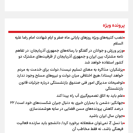
از طلوع خیابان‌ها تا غروب اشک
پرونده ویژه
نصب کتیبه‌های ویژه روزهای پایانی ماه صفر و ایام شهادت امام رضا علیه
اینفو برنا / توصیه‌هایی طلایی برای پیاده روی اربعین
السلام
جمله‌ای که بغض چهارماهه را شکست؛ «آهای مردم، آقا از
وزیر ورزش و جوانان در گفتگو با رسانه‌های جمهوری آذربایجان: در تفاهم
تهران رفتند»
نامه مشترک بین ایران و جمهوری آذربایجان از ظرفیت‌های مشترک دو
کشور استفاده خواهد شد
پزشکیان: مذاکره به معنای تسلیم نیست/ دولت برای خدمت به مردم
سه حسرتی که به دلم ماند
خواهد ایستاد/ هیچ اختلافی میان دولت و نیروهای مسلح وجود ندارد
توضیحات مدیرکل امور فنی صندوق بازنشستگی درباره جزئیات قانون
بازنشستگی
علم باید به اتاق تصمیم‌گیری آب راه پیدا کند
جهانگیر: دشمن با بمباران خبری به دنبال جبران شکست‌های خود است/ ۲۲
درصد کاهش پرونده‌های مسن قضایی در سایه هوشمندسازی
اینفو برنا / جدول کامل فاصله مرز شلمچه تا شهرهای زیارتی
جوان سال ایران باشید
عراق
با نسل Z نمی‌توان منفعلانه برخورد کرد/ دانشجو باید سازنده فعالیت
فرهنگی باشد، نه فقط مخاطب آن