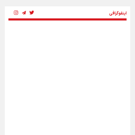
چرخه تندروی در برابر آرمان مشروطه
اینفوگرافی
بنزین؛ تدبیری برای حفظ امنیت انرژی
«هورامان»؛ میراثی که جهان را شیفته کرد
شکستگیِ بزرگ؛ روایتِ یک استخوان، یک نسل، یک توهم!
اینفو برنا / ۴ مسیر اصلی پیاده روی اربعین در عراق
رسانه ملی و حق مردم برای شنیدن صدای رئیس‌جمهوری
روایت ایران از کنار مردم