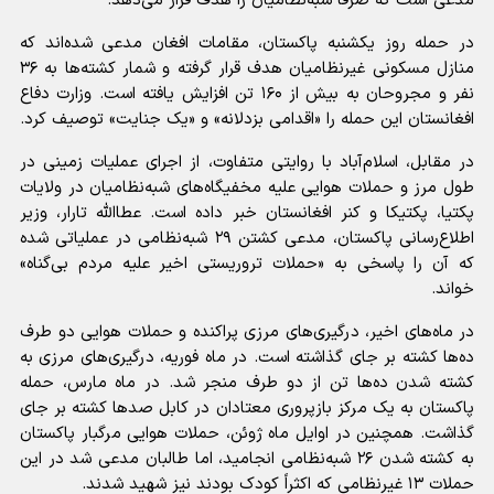
مدعی است که صرفاً شبه‌نظامیان را هدف قرار می‌دهد.
در حمله روز یکشنبه پاکستان، مقامات افغان مدعی شده‌اند که
منازل مسکونی غیرنظامیان هدف قرار گرفته و شمار کشته‌ها به ۳۶
نفر و مجروحان به بیش از ۱۶۰ تن افزایش یافته است. وزارت دفاع
افغانستان این حمله را «اقدامی بزدلانه» و «یک جنایت» توصیف کرد.
در مقابل، اسلام‌آباد با روایتی متفاوت، از اجرای عملیات زمینی در
طول مرز و حملات هوایی علیه مخفیگاه‌های شبه‌نظامیان در ولایات
پکتیا، پکتیکا و کنر افغانستان خبر داده است. عطاالله تارار، وزیر
اطلاع‌رسانی پاکستان، مدعی کشتن ۲۹ شبه‌نظامی در عملیاتی شده
که آن را پاسخی به «حملات تروریستی اخیر علیه مردم بی‌گناه»
خواند.
در ماه‌های اخیر، درگیری‌های مرزی پراکنده و حملات هوایی دو طرف
ده‌ها کشته بر جای گذاشته است. در ماه فوریه، درگیری‌های مرزی به
کشته شدن ده‌ها تن از دو طرف منجر شد. در ماه مارس، حمله
پاکستان به یک مرکز بازپروری معتادان در کابل صدها کشته بر جای
گذاشت. همچنین در اوایل ماه ژوئن، حملات هوایی مرگبار پاکستان
به کشته شدن ۲۶ شبه‌نظامی انجامید، اما طالبان مدعی شد در این
حملات ۱۳ غیرنظامی که اکثراً کودک بودند نیز شهید شدند.