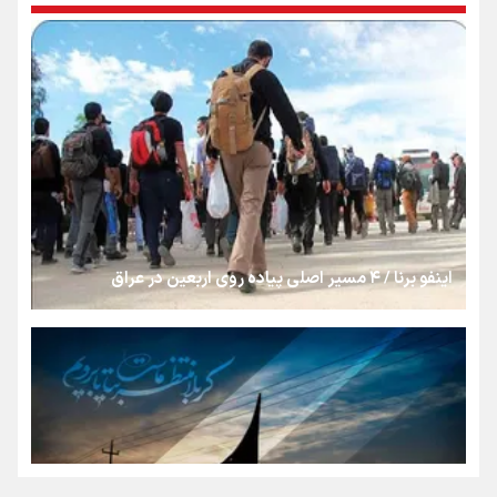
رسانه ملی و حق مردم برای شنیدن صدای رئیس‌جمهوری
روایت ایران از کنار مردم
از طلوع خیابان‌ها تا غروب اشک
اینفو برنا / ۴ مسیر اصلی پیاده روی اربعین در عراق
جمله‌ای که بغض چهارماهه را شکست؛ «آهای مردم، آقا از
تهران رفتند»
سه حسرتی که به دلم ماند