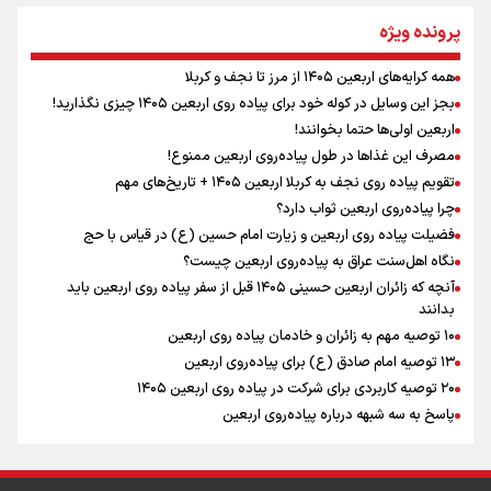
مومنِ مقتدرِ مظلوم
پرونده ویژه
همه کرایه‌های اربعین ۱۴۰۵ از مرز تا نجف و کربلا
اینفو برنا / توصیه‌هایی طلایی برای پیاده روی اربعین
بجز این وسایل در کوله خود برای پیاده روی اربعین ۱۴۰۵ چیزی نگذارید!
نگاه تمدنی رهبر شهید به فضای مجازی
اربعین اولی‌ها حتما بخوانند!
مصرف این غذاها در طول پیاده‌روی اربعین ممنوع!
تقویم پیاده روی نجف به کربلا اربعین ۱۴۰۵ + تاریخ‌های مهم
چرا پیاده‌روی اربعین ثواب دارد؟
رابطه کارگر و کارفرما در اندیشه رهبر شهید: از تضاد به
زوجیت
فضیلت پیاده روی اربعین و زیارت امام حسین (ع) در قیاس با حج
نگاه اهل‌سنت عراق به پیاده‌روی اربعین چیست؟
آنچه که زائران اربعین حسینی ۱۴۰۵ قبل از سفر پیاده روی اربعین باید
بدانند
۱۰ توصیه مهم به زائران و خادمان پیاده روی اربعین
اینفو برنا / جدول کامل فاصله مرز شلمچه تا شهرهای زیارتی
۱۳ توصیه امام صادق (ع) برای پیاده‌روی اربعین
۲۰ توصیه کاربردی برای شرکت در پیاده روی اربعین ۱۴۰۵
عراق
پاسخ به سه‌ شبهه درباره پیاده‌روی اربعین