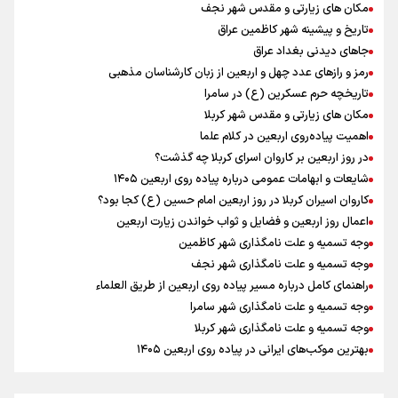
مکان های زیارتی و مقدس شهر نجف
امیررضا غلامی، ملی پوش تکواندو : تمرکزم روی مسابقات پاکستان است نه
بازی های آسیایی
تاریخ و پیشینه شهر کاظمین عراق
رادین زینالی، ملی پوش تکواندو : قدم به قدم تلاش می کنم تا به طلای
جاهای دیدنی بغداد عراق
المپیک برسم
رمز و رازهای عدد چهل و اربعین از زبان کارشناسان مذهبی
کانادا دو مظنون تیراندازی در نزدیکی کنسولگری آمریکا را بازداشت کرد
تاریخچه حرم عسکرین (ع) در سامرا
ونس: ایرانی‌ها مذاکره‌کنندگان سرسختی هستند
مکان های زیارتی و مقدس شهر کربلا
اردوی تیم ملی تکواندو
اهمیت پیاده‌روی اربعین در کلام علما
در ادامه سیاست جوان‌گرایی در پرسپولیس؛ ستاره‌های امید به بزرگسالان
در روز اربعین بر کاروان اسرای کربلا چه گذشت؟
اضافه شدند
شایعات و ابهامات عمومی درباره پیاده روی اربعین ۱۴۰۵
کاروان اسیران کربلا در روز اربعین امام حسین (ع) کجا بود؟
اعمال روز اربعین و فضایل و ثواب خواندن زیارت اربعین
وجه تسمیه و علت نامگذاری شهر کاظمین
وجه تسمیه و علت نامگذاری شهر نجف
راهنمای کامل درباره مسیر پیاده روی اربعین از طریق العلماء
وجه تسمیه و علت نامگذاری شهر سامرا
وجه تسمیه و علت نامگذاری شهر کربلا
بهترین موکب‌های ایرانی در پیاده روی اربعین ۱۴۰۵
توصیه هایی مهم برای پیچ خوردگی پا در پیاده روی اربعین
خطرات پیاده روی اربعین/ ۷ راهنمایی برای سفری ایمن و معنوی