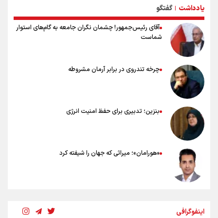
یادداشت
گفتگو
۲۰ نکته دوستانه درباره پیاده روی اربعین و عراقی ها
|
آقای رئیس‌جمهور! چشمان نگران جامعه به گام‌های استوار
شماست
چرخه تندروی در برابر آرمان مشروطه
بنزین؛ تدبیری برای حفظ امنیت انرژی
«هورامان»؛ میراثی که جهان را شیفته کرد
شکستگیِ بزرگ؛ روایتِ یک استخوان، یک نسل، یک توهم!
اینفوگرافی