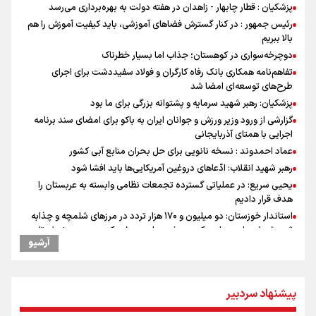
پزشکیان : قطار چابهار - زاهدان در هفته دولت به بهره‌برداری می‌رسد
رئیس جمهور : در کنار گسترش فضاهای آموزشی، باید کیفیت آموزش را هم
بالا ببریم
دوچرخه‌سواری در کوهستان؛ جذاب اما بسیار خطرناک
تفاهم‌نامه همکاری بانک رفاه کارگران و فولاد سفیددشت برای اجرای
طرح‌های توسعه‌ای امضا شد
پزشکیان: رهبر شهید سرمایه و پشتوانه بزرگی برای ما بود
گزارشی از ورود وزیر ورزش و جوانان ایران به باکو برای امضای سند برنامه
اجرایی با همتای آذربایجانی
عماد احمدوند : نسخه نانویی برای حل بحران منابع آبی کشور
رهبر شهید انقلاب: ادّعاهای دروغین آمریکایی‌ها باید افشا شود
یحیی سریع: در عملیاتی گسترده تجمعات نظامی وابسته به عربستان را
هدف قرار دادیم
استاندار خوزستان: دو میلیون و ۱۷۰ هزار تردد در مرزهای شلمچه و چذابه
ثبت شد / برپایی هزار موکب در خوزستان و ۱۰۰ موکب در مسیر نجف تا
آرشیو
کربلا
وقتی از وفاق صحبت می‌کنم، منظورم مردم هستند/ مسیر اصلاحات آغاز
شده و متوقف نخواهد شد
پیشنهاد سردبیر
جابجایی مرکز ثقل اقتصاد جهان انجام شد/ فرصت طلایی برای اقتصاد
ایران +نمودار