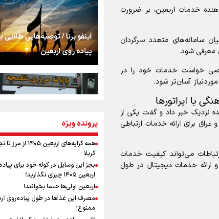
اشک
ه‌دهنده خدمات اربعین، بر ضرورت
جمله‌ای که بغض چها
اینفو برنا / توصیه‌هایی طلایی ب
ن سامانه‌های متعدد سرگردان
را شکست؛ «آهای مردم، 
پیاده روی اربعین
 معرفی شود.
تهران رفتند»
وصی خواست خدمات خود را در
سه حسرتی که به دلم 
ردنیاز آسان‌تر شود.
گی با اپراتور‌ها
نده نزدیک خبر داد و گفت یکی از
مومنِ مقتدرِ مظلوم
پرونده ویژه
اینفو برنا / جدول کامل فاصله م
 عراق برای ارائه خدمات ارتباطی
شلمچه تا شهرهای زیارتی عراق
همه کرایه‌های اربعین ۱۴۰۵ از 
رتباطات می‌تواند کیفیت خدمات
کربلا
نگاه تمدنی رهبر شهید
 و ارائه خدمات دیجیتال در طول
بجز این وسایل در کوله خود برای پیاده
فضای مجازی
اربعین ۱۴۰۵ چیزی نگذارید!
اربعین اولی‌ها حتما بخوانند!
مصرف این غذاها در طول پیاده‌روی ار
رابطه کارگر و کارفرما د
ممنوع!
اینفو برنا/ میزان مالیات بر ارزش
اندیشه رهبر شهید: از 