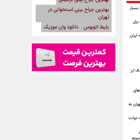
بسیار
بهترین جراح بینی استخوانی در
تهران
گاه پنل
بلیط اتوبوس
دانلود وان موزیک
ه ایران
ف ارز
‌های
ران به
ه دولت
بریم