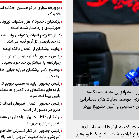
دوچرخه‌سواری در کوهستان؛ جذاب اما 
خطرناک
پزشکیان : حدود ۷ هزار مگاوات نیرو
خورشیدی وارد مدار شده است
کانال ۱۴ رژیم اسرائیل: عوامل وابسته ب
در خیابان‌های تل‌آویو قدم می‌زنند
روایت پزشکیان از انحلال بانک آینده
رئیس جمهور : فشار خارجی در دولت
چهاردهم به بیشترین حد خود رسیده
توضیح دکتر پزشکیان درباره چرایی حذ
ترجیحی
رئیس جمهور : باید به سمتی برویم که
یارانه‌های دهک‌های بالا کمتر و به دهک
ورت هم‌افزایی همه دستگاه‌ها
پایین پرداخت شود
رزی، توسعه سایت‌های مخابراتی
رئیس جمهور : اتصال شهرهای اطراف ته
ین حسینی و آیین تشییع پیکر
مترو در دستور کار است
پزشکیان : قطار چابهار - زاهدان در هفت
به بهره‌برداری می‌رسد
ست کمیته ارتباطات ستاد اربعین
رئیس جمهور : در کنار گسترش فضاهای
و گرامیداشت یاد و خاطره رهبر
آموزشی، باید کیفیت آموزش را هم بالا ب