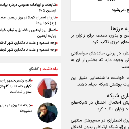
امیررضا غلامی، ملی پوش تکواندو : تم
شایعات و ابهامات عمومی درباره پیاده
روی مسابقات پاکستان است نه بازی ه
ع نمی‌شود
اربعین ۱۴۰۵
آسیایی
کاروان اسیران کربلا در روز اربعین اما
جابجایی مرکز ثقل اقتصاد جهان انجام
(ع) کجا بود؟
فرصت طلایی برای اقتصاد ایران +نمود
 مرز‌ها
اعمال روز اربعین و فضایل و ثواب خوا
رادین زینالی، ملی پوش تکواندو : قدم 
من و بدون دغدغه برای زائران بر
زیارت اربعین
تلاش می کنم تا به طلای المپیک برسم
های مرزی تاکید کرد.
وجه تسمیه و علت نامگذاری شهر کاظ
ونس: ایرانی‌ها مذاکره‌کنندگان سرسخت
وجه تسمیه و علت نامگذاری شهر نجف
هستند
چنان در برخی جاده‌های مواصلاتی
راهنمای کامل درباره مسیر پیاده روی ا
وقتی از وفاق صحبت می‌کنم، منظورم م
طی وجود دارد که بخشی از آن به
از طریق العلماء
هستند/ مسیر اصلاحات آغاز شده و م
است.
نخواهد شد
یادداشت
گفتگو
وجه تسمیه و علت نامگذاری شهر سامر
|
کانادا دو مظنون تیراندازی در نزدیکی
وجه تسمیه و علت نامگذاری شهر کربلا
طات خواست با شناسایی دقیق این
آقای رئیس‌جمهور! چ
کنسولگری آمریکا را بازداشت کرد
بهترین موکب‌های ایرانی در پیاده روی 
کیفیت پوشش شبکه انجام دهند.
نگران جامعه به گام‌ها
اردوی تیم ملی تکواندو
۱۴۰۵
استوار شماست
اری شبکه
توصیه هایی مهم برای پیچ خوردگی پا د
پیاده روی اربعین
یش احتمال اختلال در شبکه‌های
چرخه تندروی در برابر 
خطرات پیاده روی اربعین/ ۷ را
زائران تاکید کرد.
مشروطه
سفری ایمن و معنوی
 برق اضطراری در مسیر‌های منتهی
۲۰ نکته دوستانه درباره پیاده روی اربع
 برق، شبکه ارتباطی بدون اختلال
عراقی ها