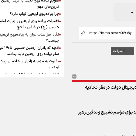
به زوجیت
افزوده چقدر است؟
تاریخ‌های مهم
0
چرا پیاده‌روی اربعین ثواب دارد؟
فضیلت پیاده روی اربعین و زیارت امام
حسین (ع) در قیاس با حج
نگاه اهل‌سنت عراق به پیاده‌روی اربعی
اینفوبرنا/ سقف معافیت مالیاتی
چیست؟
آنچه که زائران ار
حقوق کارکنان دولت و بازنشست
اینترنت
سفر پیاده روی اربعین باید بدانند
در بودجه ۱۴۰۵ چقدر است؟
۱۰ توصیه مهم به زائران و خادمان پیاد
اربعین
۱۳ توصیه امام صادق (ع) برای پیاده‌ر
اربعین
یجیتال دولت در مقر اتحادیه
۲۰ توصیه کاربردی برای شرکت در پیاد
اینفوبرنا/ حداقل حقوق
اربعین ۱۴۰۵
پاسخ به سه‌ شبهه درباره پیاده‌روی ارب
بازنشستگان کشوری و لشکری د
لایحه بودجه سال ۱۴۰۵ چقدر است؟
 برای مراسم تشییع و تدفین رهبر