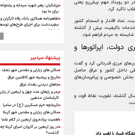
در دو رویداد مهم پیش‌رو یعنی
پزشکیان: رهبر شهید سرمایه و پشتوانه 
اب تاکید کرد.
برای ما بود
تفاهم‌نامه همکاری بانک رفاه کارگران و 
سبت، نماد اقتدار و انسجام کشور
سفیددشت برای اجرای طرح‌های توسعه
 خدمات باکیفیت بیش از گذشته
امضا شد
شایسته به مردم فراهم شود.
گزارشی از ورود وزیر ورزش و جوانان ایرا
باکو برای امضای سند برنامه اجرایی با
دولت، اپراتور‌ها و
آذربایجانی
پیشنهاد سردبیر
عماد احمدوند : نسخه نانویی برای حل
ن‌های مرزی قدردانی کرد و گفت
بحران منابع آبی کشور
اطی داخل کشور و عراق حاصل
مکان های زیارتی و مقدس شهر نجف
رهبر شهید انقلاب: ادّعاهای دروغین
آمریکایی‌ها باید افشا شود
اه بخش خصوصی و پیام‌رسان‌های
تاریخ و پیشینه شهر کاظمین عراق
یحیی سریع: در عملیاتی گسترده تجم
جاهای دیدنی بغداد عراق
نظامی وابسته به عربستان را هدف قرار
رمز و رازهای عدد چهل و اربعین از زبان
سال گذشته، تقویت نقاط قوت و
مستمری مددجویان کفاف زندگی را نم
کارشناسان مذهبی
ست.
/ حمایت از ۱۹هزار زن‌ سرپرست خانوار
تاریخچه حرم عسکرین (ع) در سامرا
استاندار خوز
مکان های زیارتی و مقدس شهر کربلا
در مرزهای شلمچه و چذابه ثبت شد / ب
اهمیت پیاده‌روی اربعین در کلام علما
هزار موکب در خوزستان و 
در روز اربعین بر کاروان اسرای کربلا چه
نجف تا کربلا
گذشت؟
اه شیراز را تغییر داد