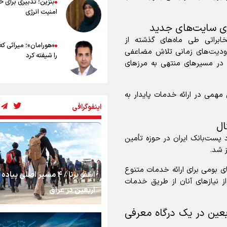
بنزین؛ تدبیری برای 
امنیت انرژی
دازی سایت‌های جدید
ابراتی طی ماه‌های گذشته از
«هورامان»؛ میراثی که
حدودیت‌های زمانی تلاش مضاعفی
را شیفته کرد
 در مسیر‌های منتهی به مرز‌های
شکستگیِ بزرگ؛ روایت
همی در ارائه خدمات پایدار به
استخوان، یک نسل، ی
اینفوگرافی
توهم!
ال
رسانه ملی و حق مردم
 پست‌بانک ایران در حوزه تأمین
شنیدن صدای رئیس‌ج
ز شد.
ای بومی برای ارائه خدمات متنوع
اینفو برنا / ۴ مسیر اصلی پیا
روایت ایران از کنار مر
ز نیاز‌های آنان از طریق خدمات
اربعین در عراق
بعین در یک درگاه معرفی
از طلوع خیابان‌ها تا 