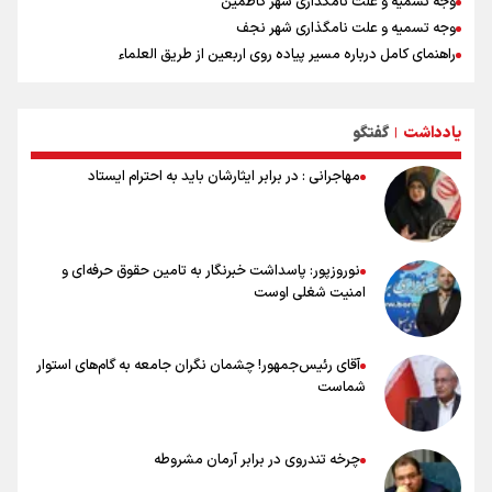
وجه تسمیه و علت نامگذاری شهر کاظمین
وجه تسمیه و علت نامگذاری شهر نجف
راهنمای کامل درباره مسیر پیاده روی اربعین از طریق العلماء
وجه تسمیه و علت نامگذاری شهر سامرا
وجه تسمیه و علت نامگذاری شهر کربلا
یادداشت
گفتگو
بهترین موکب‌های ایرانی در پیاده روی اربعین ۱۴۰۵
|
مهاجرانی : در برابر ایثارشان باید به احترام ایستاد
نوروزپور: پاسداشت خبرنگار به تامین حقوق حرفه‌ای و
امنیت شغلی اوست
آقای رئیس‌جمهور! چشمان نگران جامعه به گام‌های استوار
شماست
چرخه تندروی در برابر آرمان مشروطه