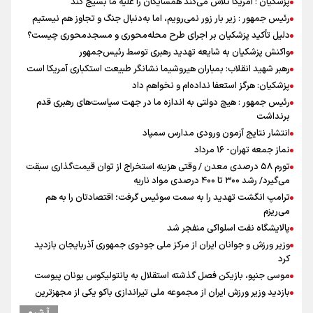
پزشکیان : آمریکا تلاش می‌کند همسایگان را علیه ما بسیج کند
رئیس جمهور : زیر بار زور نمی‌رویم، اما به‌دنبال جنگ و تجاوز هم نیستیم
دلیل تأکید پزشکیان بر اجرای طرح محله‌محوری و مسجدمحوری چیست؟
واکنش پزشکیان به شایعه تهدید رهبری توسط رئیس‌جمهور
رهبر شهید انقلاب: بمباران هیروشیما نشانگر طبیعت استکباری آمریکا است
پزشکیان: هرگز استعفا نداده‌ام و نخواهم داد
رئیس جمهور : هیچ دولتی به اندازه ما در جهت سیاست‌های رهبری قدم
برنداشت
انتشار نتایج آزمون ورودی مدارس سمپاد
نماز جمعه تهران- ۱۶ مرداد
تورم ۵۸ درصدی معدن / وقتی هزینه استخراج از توان قیمت‌گذاری سبقت
می‌گیرد/ رشد ۳۰۰ تا ۴۰۰ درصدی مواد ناریه
ترامپ انگشت تهدید را به سمت سوئیس گرفت؛ اقتصادتان را به هم
می‌ریزم
پالایشگاه نفت اسلواکی منفجر شد
وزیر ورزش و جوانان ایران از مرکز ملی جودوی جمهوری آذربایجان بازدید
کرد
موسی جنپو، بازیکن فصل گذشته استقلال به پانتولیکوس یونان پیوست
بازدید وزیر ورزش ایران از مجموعه ملی تیراندازی باکو یکی از مجهزترین
مراکز تیراندازی منطقه