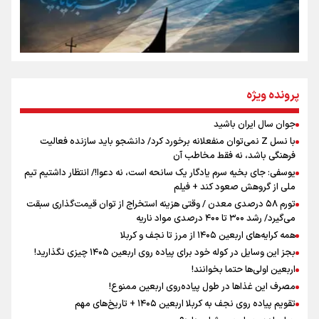
از طلوع خیابان‌ها تا غروب اشک
جمله‌ای که بغض چهارماهه را شکست؛ «آهای مردم، آقا از
پرونده ویژه
تهران رفتند»
جوان سال ایران باشید
اینفو برنا / توصیه‌هایی طلایی برای پیاده روی اربعین
با نسل Z نمی‌توان منفعلانه برخورد کرد/ دانشجو باید سازنده فعالیت
سه حسرتی که به دلم ماند
فرهنگی باشد، نه فقط مخاطب آن
یوسفی: جای بخیه سرم یادگار یک سانحه است، نه دعوا!/ انتظار داشتیم تیم
ملی از گروهش صعود کند + فیلم
تورم ۵۸ درصدی معدن / وقتی هزینه استخراج از توان قیمت‌گذاری سبقت
مومنِ مقتدرِ مظلوم
می‌گیرد/ رشد ۳۰۰ تا ۴۰۰ درصدی مواد ناریه
همه کرایه‌های اربعین ۱۴۰۵ از مرز تا نجف و کربلا
بجز این وسایل در کوله خود برای پیاده روی اربعین ۱۴۰۵ چیزی نگذارید!
اربعین اولی‌ها حتما بخوانند!
مصرف این غذاها در طول پیاده‌روی اربعین ممنوع!
تقویم پیاده روی نجف به کربلا اربعین ۱۴۰۵ + تاریخ‌های مهم
اینفو برنا / جدول کامل فاصله مرز شلمچه تا شهرهای زیارتی