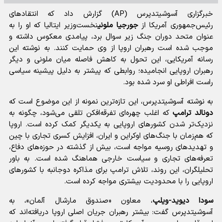
خبرگزاری آسوشیتدپرس (AP) گزارش داد که انتقادهای
رئیس‌جمهوری آمریکا از
جورجیا ملونی
نخست‌وزیر ایتالیا که او را به
عنوان متحد دوران جنگ زیر سوال برد، پیامدی معکوس داشته و
موجب شده است رهبران اروپا از وی حمایت کنند. به نوشته این
رسانه آمریکایی، این تحول به کاهش فاصله میان ملونی و دیگر
رهبران اروپایی انجامیده؛ روابطی که پیشتر به دلیل پیشینه سیاسی
راست افراطی او سرد شده بود.
به نوشته آسوشیتدپرس، این تازه‌ترین نمونه از این موضوع است که
دونالد ترامپ
که اغلب چهره‌ای تفرقه‌افکن تلقی می‌شود، چگونه به
نزدیک‌تر شدن کشورهای اروپایی به یکدیگر کمک کرده است. اروپا
که هم‌زمان با جنگ‌های اوکراین و ایران، افزایش کسری تجاری با چین
و تهدیدهای روسیه مواجه است، بیش از گذشته در حوزه‌های دفاع،
تعرفه‌های تجاری و سیاست خارجی هماهنگ شده است. به باور
تحلیلگران، این روند، تلاش ترامپ برای مذاکره دوجانبه با کشورهای
اروپایی را با محدودیت بیشتری مواجه کرده است.
سودا دیوید-ویلپ
، معاون «صندوق مارشال آلمان»، به
آسوشیتدپرس گفت: بیشتر رهبران جریان اصلی اروپا دریافته‌اند که