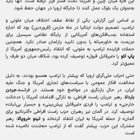
این قاره میان چین و آمریکا تحت فشار قرار گرفته است. آنها باید
به‌عنوان یک بلوک عمل کنند تا جایگاه اروپا در جهان حفظ شود.
بر اساس این گزارش، یکی از نقاط عطف اختلاف میان ملونی و
ترامپ، تصمیم دولت ایتالیا در ماه مارس (فروردین) بود که اجازه
استفاده بمب‌افکن‌های آمریکایی از پایگاه نظامی سیسیل برای
عزیمت به خاورمیانه را بدون تایید پارلمان صادر نکرد. همچنین
حملات فزاینده ترامپ به ملونی، که انتقاد رئیس‌جمهوری آمریکا از
پاپ لئو
را «غیرقابل قبول» توصیف کرده بود، شکاف میان دو طرف را
عمیق‌تر کرد.
حتی احزاب ملی‌گرای اروپا که پیشتر با ترامپ همسو بودند، به دلیل
مخالفت افکار عمومی با سیاست‌های تجاری آمریکا و جنگ علیه
ایران، در حال بازنگری در مواضع خود هستند. در فرانسه،
جردن
باردلا
، رهبر جریان راست افراطی، به تازگی اقدامات آمریکا را «دخالت
خارجی» و ترامپ را فردی «غیرقابل پیش‌بینی» و «بسیار بی‌ثبات»
توصیف کرد. در آلمان نیز رهبران حزب راست افراطی «آلترناتیو برای
آلمان» از حمله آمریکا به ایران انتقاد کرده‌اند و
تینو خروپالا
، رهبر
مشترک این حزب، پیشتر گفت که از ترامپ «به‌شدت ناامید» شده
است.