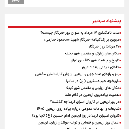
آرشیو
ورزشکاران سنگنوردی
یمن، ایستاده در برابر تحریم و تجاوز
پزشکیان: مذاکره به معنای تسلیم نیست/ دولت برای خدمت به مردم
پیشنهاد سردبیر
خواهد ایستاد/ هیچ اختلافی میان دولت و نیروهای مسلح وجود ندارد
خبر سخنگوی کمیسیون امنیت از توافق در چارچوب کلی مذاکرات ایران و
علت نامگذاری ۱۷ مرداد به عنوان روز خبرنگار چیست؟
عمان بر سر تنگه هرمز
مروری بر زندگینامه خبرنگار شهید «محمود صارمی»
خطیب جمعه تهران: دشمن شکست مفتضحانه خورده و به التماس افتاده،
۱۷ مرداد؛ روز خبرنگار
ادبیات باخت را هم بلد نیست
مکان های زیارتی و مقدس شهر نجف
پیش بینی نرخ ارز، طلا و سکه شنبه ۱۷مرداد/ طلا و دلار در آستانه یک تغییر
تاریخ و پیشینه شهر کاظمین عراق
مهم
جاهای دیدنی بغداد عراق
رمز و رازهای عدد چهل و اربعین از زبان کارشناسان مذهبی
تاریخچه حرم عسکرین (ع) در سامرا
مکان های زیارتی و مقدس شهر کربلا
اهمیت پیاده‌روی اربعین در کلام علما
در روز اربعین بر کاروان اسرای کربلا چه گذشت؟
شایعات و ابهامات عمومی درباره پیاده روی اربعین ۱۴۰۵
کاروان اسیران کربلا در روز اربعین امام حسین (ع) کجا بود؟
اعمال روز اربعین و فضایل و ثواب خواندن زیارت اربعین