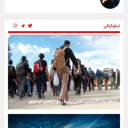
بنزین؛ تدبیری برای حفظ امنیت انرژی
اینفوگرافی
«هورامان»؛ میراثی که جهان را شیفته کرد
شکستگیِ بزرگ؛ روایتِ یک استخوان، یک نسل، یک توهم!
رسانه ملی و حق مردم برای شنیدن صدای رئیس‌جمهوری
اینفو برنا / ۴ مسیر اصلی پیاده روی اربعین در عراق
روایت ایران از کنار مردم