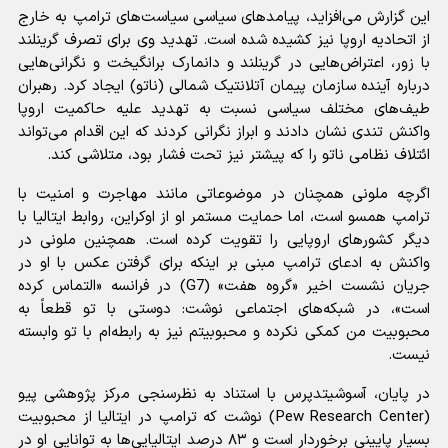
این گزارش می‌افزاید، پیامدهای سیاسی سیاست‌های ترامپ به خارج
از اتحادیه اروپا نیز کشیده شده است. تهدید وی برای تصرف گرینلند
با زور، اعتراض‌هایی در گرینلند و دانمارک برانگیخت و نگرانی‌هایی
درباره آینده سازمان پیمان آتلانتیک شمالی (ناتو) ایجاد کرد. رهبران
طیف‌های مختلف سیاسی نسبت به تهدید علیه حاکمیت اروپا
واکنش تندی نشان دادند و ابراز نگرانی کردند که این اقدام می‌تواند
ائتلاف نظامی ناتو را که پیشتر نیز تحت فشار بود، متلاشی کند.
اگرچه ملونی همچنان در موضوعاتی مانند مهاجرت و امنیت با
ترامپ همسو است، اما حمایت مستمر او از اوکراین، روابط ایتالیا با
دیگر کشورهای اروپایی را تقویت کرده است. همچنین ملونی در
واکنش به ادعای ترامپ مبنی بر اینکه برای گرفتن عکس با او در
جریان نشست اخیر «گروه هفت» (G7) در فرانسه «التماس کرده
است»، در شبکه‌های اجتماعی نوشت: دوستی با تو قطعاً به
محبوبیت من کمکی نکرده و محبوبیتم نیز به رابطه‌ام با تو وابسته
نیست.
در پایان، آسوشیتدپرس با استناد به نظرسنجی مرکز پژوهشی پیو
(Pew Research Center) نوشت که ترامپ در ایتالیا از محبوبیت
بسیار پایینی برخوردار است و ۸۳ درصد ایتالیایی‌ها به توانایی او در