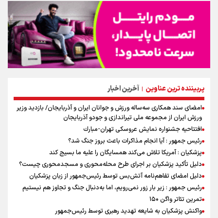
پربیننده ترین عناوین
آخرین اخبار
|
امضای سند همکاری سه‌ساله ورزش و جوانان ایران و آذربایجان/ بازدید وزیر
ورزش ایران از مجموعه ملی تیراندازی و جودو آذربایجان
افتتاحیه جشنواره نمايش عروسكى تهران-مبارك
رئیس جمهور : آیا انجام مذاکرات باعث بروز جنگ شد؟
پزشکیان : آمریکا تلاش می‌کند همسایگان را علیه ما بسیج کند
دلیل تأکید پزشکیان بر اجرای طرح محله‌محوری و مسجدمحوری چیست؟
دلیل امضای تفاهم‌نامه آتش‌بس توسط رئیس‌جمهور از زبان پزشکیان
رئیس جمهور : زیر بار زور نمی‌رویم، اما به‌دنبال جنگ و تجاوز هم نیستیم
تمرین تئاتر واگن ۱۵۰
واکنش پزشکیان به شایعه تهدید رهبری توسط رئیس‌جمهور