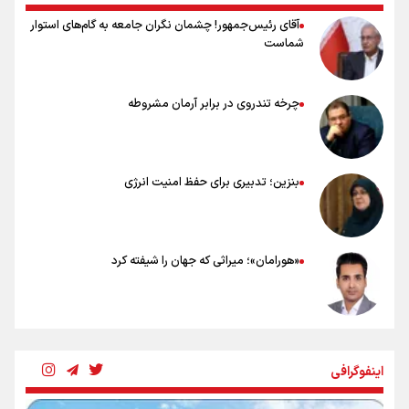
آقای رئیس‌جمهور! چشمان نگران جامعه به گام‌های استوار
شماست
چرخه تندروی در برابر آرمان مشروطه
بنزین؛ تدبیری برای حفظ امنیت انرژی
«هورامان»؛ میراثی که جهان را شیفته کرد
شکستگیِ بزرگ؛ روایتِ یک استخوان، یک نسل، یک توهم!
اینفوگرافی