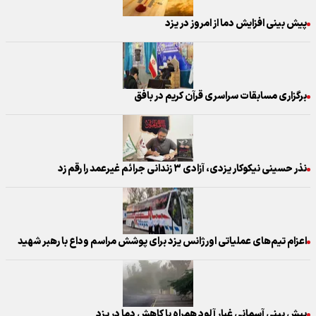
پیش بینی افزایش دما از امروز در یزد
برگزاری مسابقات سراسری قرآن کریم در بافق
نذر حسینی نیکوکار یزدی، آزادی ۳ زندانی جرائم غیرعمد را رقم زد
اعزام تیم‌های عملیاتی اورژانس یزد برای پوشش مراسم وداع با رهبر شهید
پیش بینی آسمانی غبار آلود همراه با کاهش دما در یزد