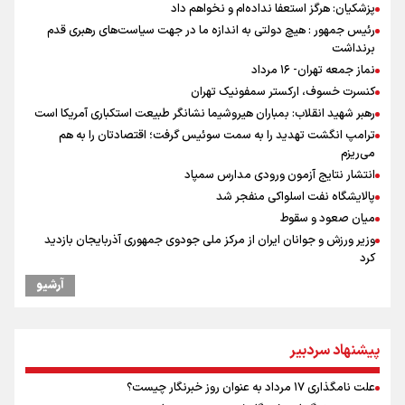
پزشکیان: هرگز استعفا نداده‌ام و نخواهم داد
رئیس جمهور : هیچ دولتی به اندازه ما در جهت سیاست‌های رهبری قدم
برنداشت
نماز جمعه تهران- ۱۶ مرداد
کنسرت خسوف، ارکستر سمفونیک تهران
رهبر شهید انقلاب: بمباران هیروشیما نشانگر طبیعت استکباری آمریکا است
ترامپ انگشت تهدید را به سمت سوئیس گرفت؛ اقتصادتان را به هم
می‌ریزم
انتشار نتایج آزمون ورودی مدارس سمپاد
پالایشگاه نفت اسلواکی منفجر شد
میان صعود و سقوط
وزیر ورزش و جوانان ایران از مرکز ملی جودوی جمهوری آذربایجان بازدید
کرد
موسی جنپو، بازیکن فصل گذشته استقلال به پانتولیکوس یونان پیوست
آرشیو
بازدید وزیر ورزش ایران از مجموعه ملی تیراندازی باکو یکی از مجهزترین
مراکز تیراندازی منطقه
افزایش تعداد قربانیان تیراندازی در مدرسه تایلندی
پیشنهاد سردبیر
ورزشکاران سنگنوردی
یمن، ایستاده در برابر تحریم و تجاوز
علت نامگذاری ۱۷ مرداد به عنوان روز خبرنگار چیست؟