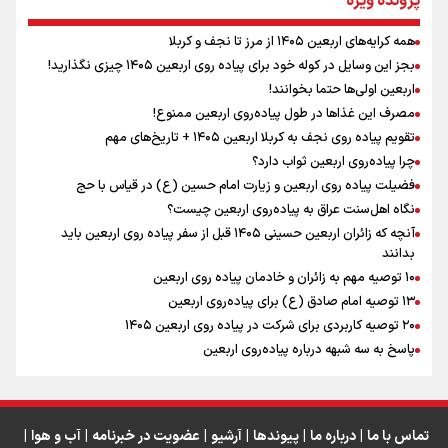
پرونده ویژه
همه کرایه‌های اربعین ۱۴۰۵ از مرز تا نجف و کربلا
اینفو برنا / توصیه‌هایی طلایی برای پیاده روی اربعین
بجز این وسایل در کوله خود برای پیاده روی اربعین ۱۴۰۵ چیزی نگذارید!
نگاه تمدنی رهبر شهید به فضای مجازی
اربعین اولی‌ها حتما بخوانند!
مصرف این غذاها در طول پیاده‌روی اربعین ممنوع!
تقویم پیاده روی نجف به کربلا اربعین ۱۴۰۵ + تاریخ‌های مهم
چرا پیاده‌روی اربعین ثواب دارد؟
رابطه کارگر و کارفرما در اندیشه رهبر شهید: از تضاد به
زوجیت
فضیلت پیاده روی اربعین و زیارت امام حسین (ع) در قیاس با حج
نگاه اهل‌سنت عراق به پیاده‌روی اربعین چیست؟
آنچه که زائران اربعین حسینی ۱۴۰۵ قبل از سفر پیاده روی اربعین باید
بدانند
۱۰ توصیه مهم به زائران و خادمان پیاده روی اربعین
اینفو برنا / جدول کامل فاصله مرز شلمچه تا شهرهای زیارتی
۱۳ توصیه امام صادق (ع) برای پیاده‌روی اربعین
۲۰ توصیه کاربردی برای شرکت در پیاده روی اربعین ۱۴۰۵
عراق
پاسخ به سه‌ شبهه درباره پیاده‌روی اربعین
تماس با ما
|
درباره ما
|
پیوندها
|
آرشیو
|
عضویت در خبرنامه
|
آب و هوا
|