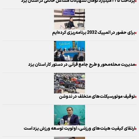
پرداخت ۲۲۵ میلیارد تومان تسهیلات مشاغل خانگی در استان یزد
برای حضور در المپیک 2032 برنامه‌ریزی کرده‌ایم
مدیریت محله‌محور و طرح جامع قرآنی در دستور کار استان یزد
توقیف موتورسیکلت‌های متخلف در ندوشن
ارتقای کیفیت هیئت‌های ورزشی، اولویت توسعه ورزش یزد است