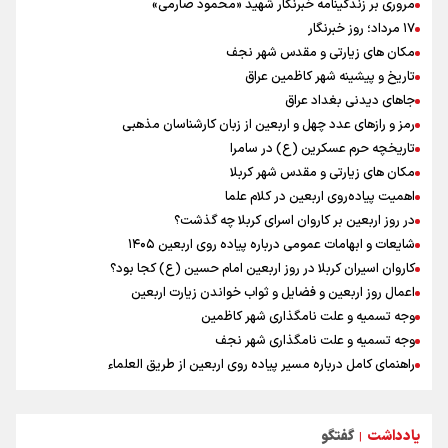
علیرضا نصیری وزنه‌برداری ایرانی دسته ۱۱۰ کیلوگرم : امیدوارم با
مروری بر زندگینامه خبرنگار شهید «محمود صارمی»
خوشرنگ‌ترین مدال‌ها به ایران برگردیم
۱۷ مرداد؛ روز خبرنگار
مکان های زیارتی و مقدس شهر نجف
تاریخ و پیشینه شهر کاظمین عراق
جاهای دیدنی بغداد عراق
رمز و رازهای عدد چهل و اربعین از زبان کارشناسان مذهبی
تاریخچه حرم عسکرین (ع) در سامرا
مکان های زیارتی و مقدس شهر کربلا
اهمیت پیاده‌روی اربعین در کلام علما
در روز اربعین بر کاروان اسرای کربلا چه گذشت؟
شایعات و ابهامات عمومی درباره پیاده روی اربعین ۱۴۰۵
کاروان اسیران کربلا در روز اربعین امام حسین (ع) کجا بود؟
اعمال روز اربعین و فضایل و ثواب خواندن زیارت اربعین
وجه تسمیه و علت نامگذاری شهر کاظمین
وجه تسمیه و علت نامگذاری شهر نجف
راهنمای کامل درباره مسیر پیاده روی اربعین از طریق العلماء
وجه تسمیه و علت نامگذاری شهر سامرا
وجه تسمیه و علت نامگذاری شهر کربلا
یادداشت
گفتگو
بهترین موکب‌های ایرانی در پیاده روی اربعین ۱۴۰۵
|