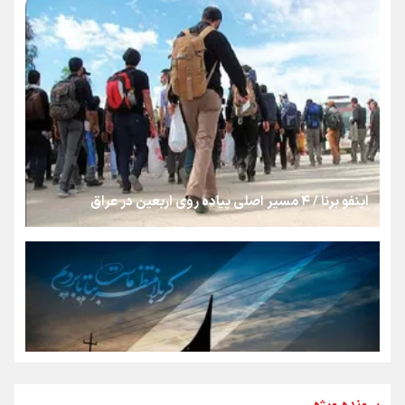
رسانه ملی و حق مردم برای شنیدن صدای رئیس‌جمهوری
روایت ایران از کنار مردم
از طلوع خیابان‌ها تا غروب اشک
اینفو برنا / ۴ مسیر اصلی پیاده روی اربعین در عراق
جمله‌ای که بغض چهارماهه را شکست؛ «آهای مردم، آقا از
تهران رفتند»
سه حسرتی که به دلم ماند
مومنِ مقتدرِ مظلوم