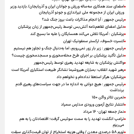
امضای سند همکاری سه‌ساله ورزش و جوانان ایران و آذربایجان/ بازدید وزیر
ورزش ایران از مجموعه ملی تیراندازی و جودو آذربایجان
رئیس جمهور : آیا انجام مذاکرات باعث بروز جنگ شد؟
دلیل امضای تفاهم‌نامه آتش‌بس توسط رئیس‌جمهور از زبان پزشکیان
پزشکیان : آمریکا تلاش می‌کند همسایگان را علیه ما بسیج کند
کنسرت خسوف، ارکستر سمفونیک تهران
رئیس جمهور : زیر بار زور نمی‌رویم، اما به‌دنبال جنگ و تجاوز هم نیستیم
دلیل تأکید پزشکیان بر اجرای طرح محله‌محوری و مسجدمحوری چیست؟
واکنش پزشکیان به شایعه تهدید رهبری توسط رئیس‌جمهور
رهبر شهید انقلاب: بمباران هیروشیما نشانگر طبیعت استکباری آمریکا است
پزشکیان: هرگز استعفا نداده‌ام و نخواهم داد
رئیس جمهور : هیچ دولتی به اندازه ما در جهت سیاست‌های رهبری قدم
برنداشت
تمرین تئاتر واگن ۱۵۰
انتشار نتایج آزمون ورودی مدارس سمپاد
نماز جمعه تهران- ۱۶ مرداد
ترامپ انگشت تهدید را به سمت سوئیس گرفت؛ اقتصادتان را به هم
می‌ریزم
تورم ۵۸ درصدی معدن / وقتی هزینه استخراج از توان قیمت‌گذاری سبقت