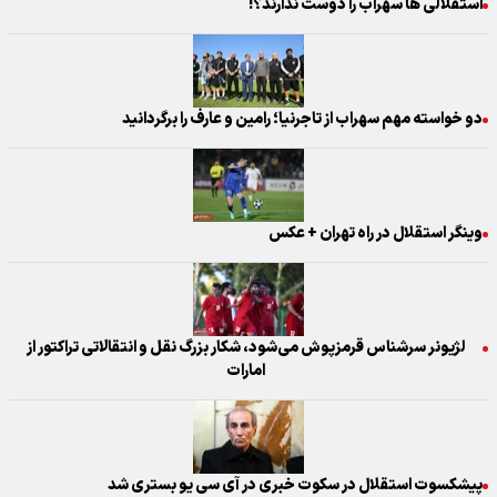
استقلالی ها سهراب را دوست ندارند؟!
دو خواسته مهم سهراب از تاجرنیا؛ رامین و عارف را برگردانید
وینگر استقلال در راه تهران + عکس
لژیونر سرشناس قرمزپوش می‌شود، شکار بزرگ نقل و انتقالاتی تراکتور از
امارات
پیشکسوت استقلال در سکوت خبری در آی سی یو بستری شد