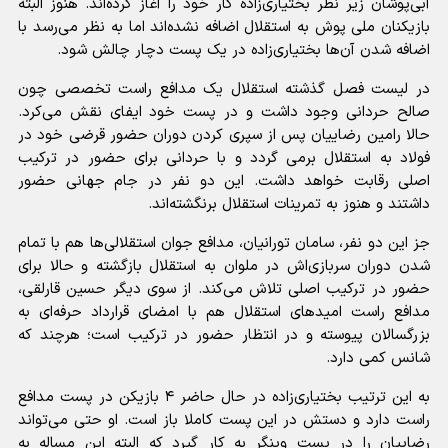
آبی‌پوشان زیر نظر بختیاری‌زاده کار خود را آغاز کرده‌اند. هنوز البته
بازیکنان ملی پوش به استقلال اضافه نشده‌اند اما به نظر می‌رسد با
اضافه شدن آن‌ها بختیاری‌زاده در یک پست دچار چالش شود.
در لیست فصل گذشته استقلال یک مدافع راست تخصصی چون
صالح حردانی وجود داشت و در پست خود ایفای نقش می‌کرد.
حالا رامین رضاییان پس از سپری کردن دوران حضور قرضی خود در
فولاد به استقلال برمی گردد و با حردانی برای حضور در ترکیب
اصلی رقابت خواهد داشت. این دو نفر در جام جهانی حضور
داشتند و هنوز به تمرینات استقلال برنگشته‌اند.
جز این دو نفر، سامان تورانیان، مدافع جوان استقلالی‌ها هم با تمام
شدن دوران سربازی‌اش در ملوان به استقلال بازگشته و حالا برای
حضور در ترکیب اصلی تلاش می‌کند. از سوی دیگر حسین قارلقی،
مدافع راست امیدهای استقلال هم با امضای قرارداد حرفه‌ای به
بزرگسالان پیوسته و در انتظار حضور در ترکیب است؛ هرچند که
شانس کمی دارد.
به این ترتیب بختیاری‌زاده در حال حاضر ۴ بازیکن در پست مدافع
راست دارد و دستش در این پست کاملا باز است. او حتی می‌تواند
رضاییان را در پست وینگر به کار گیرد که البته این مساله به