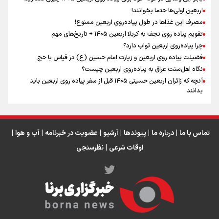
اربعین اولی‌ها حتما بخوانند!
مصرف این غذاها در طول پیاده‌روی اربعین ممنوع!
تقویم پیاده روی نجف به کربلا اربعین ۱۴۰۵ + تاریخ‌های مهم
اینفو برنا / جدول کامل فاصله مرز شلمچه تا شهرهای زیارتی
چرا پیاده‌روی اربعین ثواب دارد؟
عراق
فضیلت پیاده روی اربعین و زیارت امام حسین (ع) در قیاس با حج
نگاه اهل‌سنت عراق به پیاده‌روی اربعین چیست؟
آنچه که زائران اربعین حسینی ۱۴۰۵ قبل از سفر پیاده روی اربعین باید
بدانند
تماس با ما
|
درباره ما
|
پیوندها
|
آرشیو
|
عضویت در خبرنامه
|
آب و هوا
|
اوقات شرعی
|
نظرسنجی
اینفو برنا/ میزان مالیات بر ارزش افزوده چقدر است؟