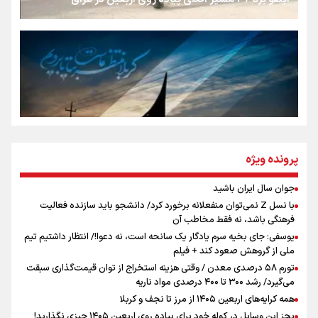
روایت ایران از کنار مردم
از طلوع خیابان‌ها تا غروب اشک
جمله‌ای که بغض چهارماهه را شکست؛ «آهای مردم، آقا از
پرونده ویژه
تهران رفتند»
جوان سال ایران باشید
اینفو برنا / توصیه‌هایی طلایی برای پیاده روی اربعین
با نسل Z نمی‌توان منفعلانه برخورد کرد/ دانشجو باید سازنده فعالیت
سه حسرتی که به دلم ماند
فرهنگی باشد، نه فقط مخاطب آن
یوسفی: جای بخیه سرم یادگار یک سانحه است، نه دعوا!/ انتظار داشتیم تیم
ملی از گروهش صعود کند + فیلم
تورم ۵۸ درصدی معدن / وقتی هزینه استخراج از توان قیمت‌گذاری سبقت
مومنِ مقتدرِ مظلوم
می‌گیرد/ رشد ۳۰۰ تا ۴۰۰ درصدی مواد ناریه
همه کرایه‌های اربعین ۱۴۰۵ از مرز تا نجف و کربلا
بجز این وسایل در کوله خود برای پیاده روی اربعین ۱۴۰۵ چیزی نگذارید!