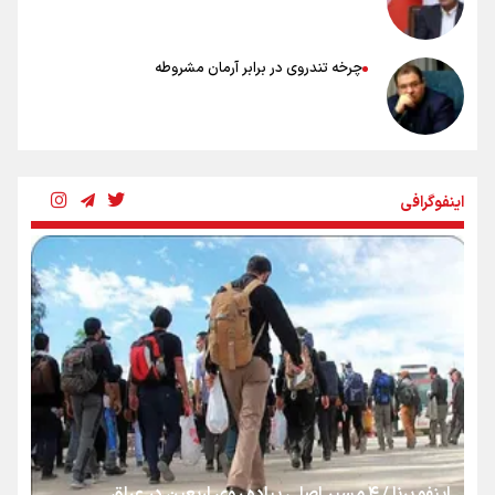
چرخه تندروی در برابر آرمان مشروطه
بنزین؛ تدبیری برای حفظ امنیت انرژی
اینفوگرافی
«هورامان»؛ میراثی که جهان را شیفته کرد
شکستگیِ بزرگ؛ روایتِ یک استخوان، یک نسل، یک توهم!
رسانه ملی و حق مردم برای شنیدن صدای رئیس‌جمهوری
اینفو برنا / ۴ مسیر اصلی پیاده روی اربعین در عراق