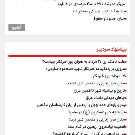
می‌گیرد/ رشد ۳۰۰ تا ۴۰۰ درصدی مواد ناریه
پالایشگاه نفت اسلواکی منفجر شد
میان صعود و سقوط
وزیر ورزش و جوانان ایران از مرکز ملی جودوی جمهوری آذربایجان بازدید
آرشیو
کرد
بازدید وزیر ورزش ایران از مجموعه ملی تیراندازی باکو یکی از مجهزترین
مراکز تیراندازی منطقه
پیشنهاد سردبیر
موسی جنپو، بازیکن فصل گذشته استقلال به پانتولیکوس یونان پیوست
افزایش تعداد قربانیان تیراندازی در مدرسه تایلندی
علت نامگذاری ۱۷ مرداد به عنوان روز خبرنگار چیست؟
ورزشکاران سنگنوردی
مروری بر زندگینامه خبرنگار شهید «محمود صارمی»
یمن، ایستاده در برابر تحریم و تجاوز
۱۷ مرداد؛ روز خبرنگار
مکان های زیارتی و مقدس شهر نجف
تاریخ و پیشینه شهر کاظمین عراق
جاهای دیدنی بغداد عراق
رمز و رازهای عدد چهل و اربعین از زبان کارشناسان مذهبی
تاریخچه حرم عسکرین (ع) در سامرا
مکان های زیارتی و مقدس شهر کربلا
اهمیت پیاده‌روی اربعین در کلام علما
در روز اربعین بر کاروان اسرای کربلا چه گذشت؟