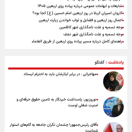
شایعات و ابهامات عمومی درباره پیاده روی اربعین ۱۴۰۵
کاروان اسیران کربلا در روز اربعین امام حسین (ع) کجا بود؟
اعمال روز اربعین و فضایل و ثواب خواندن زیارت اربعین
وجه تسمیه و علت نامگذاری شهر کاظمین
وجه تسمیه و علت نامگذاری شهر نجف
راهنمای کامل درباره مسیر پیاده روی اربعین از طریق العلماء
وجه تسمیه و علت نامگذاری شهر سامرا
وجه تسمیه و علت نامگذاری شهر کربلا
یادداشت
گفتگو
بهترین موکب‌های ایرانی در پیاده روی اربعین ۱۴۰۵
|
مهاجرانی : در برابر ایثارشان باید به احترام ایستاد
نوروزپور: پاسداشت خبرنگار به تامین حقوق حرفه‌ای و
امنیت شغلی اوست
آقای رئیس‌جمهور! چشمان نگران جامعه به گام‌های استوار
شماست