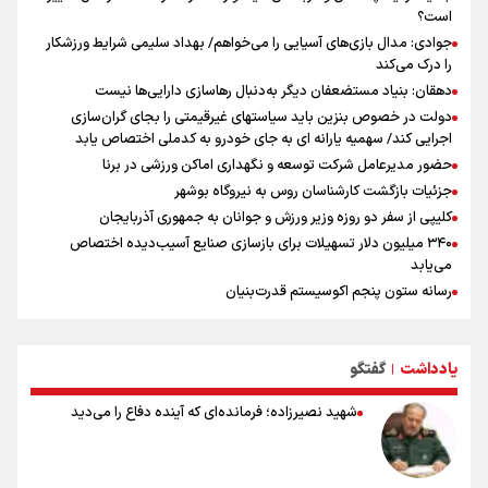
است؟
جوادی: مدال بازی‌های آسیایی را می‌خواهم/ بهداد سلیمی شرایط ورزشکار
را درک می‌کند
دهقان: بنیاد مستضعفان دیگر به‌دنبال رهاسازی دارایی‌ها نیست
دولت در خصوص بنزین باید سیاستهای غیرقیمتی را بجای گران‌سازی
اجرایی کند/ سهمیه یارانه ای به جای خودرو به کدملی اختصاص یابد
حضور مدیرعامل شرکت توسعه و نگهداری اماکن ورزشی در برنا
جزئیات بازگشت کارشناسان روس به نیروگاه بوشهر
کلیپی از سفر دو روزه وزیر ورزش و جوانان به جمهوری آذربایجان
۳۴۰ میلیون دلار تسهیلات برای بازسازی صنایع آسیب‌دیده اختصاص
می‌یابد
رسانه ستون پنجم اکوسیستم قدرت‌بنیان
هدف‌گذاری پرداخت ۳۰ هزار وام اشتغال تا پایان سال
استقبال ۳ هزار جوان از کارگاه‌های مهارت‌آموزی در ۲۵۰ شهرستان کشور
یادداشت
گفتگو
شوک بزرگ برای لیونل مسی!
|
سخنگوی سپاه: بازگشایی تنگۀ هرمز منوط به پذیرش شروط ایران از سوی
شهید نصیرزاده؛ فرمانده‌ای که آینده دفاع را می‌دید
آمریکاست و ارتباطی به مذاکرات ایران و عمان ندارد
علت نامگذاری ۱۷ مرداد به عنوان روز خبرنگار چیست؟
ورود مواد آلاینده به منابع آب از نگرانی‌های جدی دوران جنگ است/ خطر از