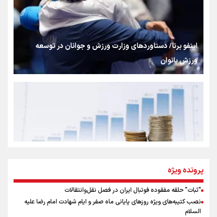
شکستگیِ بزرگ؛ روایتِ یک استخوان، یک نسل، یک توهم!
اینفو برنا/ دستاوردهای وزارت ورزش و جوانان در توسعه
ورزش بانوان
رسانه ملی و حق مردم برای شنیدن صدای رئیس‌جمهوری
روایت ایران از کنار مردم
از طلوع خیابان‌ها تا غروب اشک
پرونده ویژه
"ثبات" حلقه مفقوده فوتبال ایران در فصل نقل‌وانتقالات
اینفو برنا/ میزان مالیات بر ارزش افزوده چقدر است؟
نصب کتیبه‌های ویژه روزهای پایانی ماه صفر و ایام شهادت امام رضا علیه
جمله‌ای که بغض چهارماهه را شکست؛ «آهای مردم، آقا از
السلام