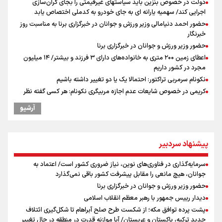
دولت در خصوص بنزین باید سیاستهای غیرقیمتی را بجای گران‌سازی
اجرایی کند/ سهمیه یارانه ای به جای خودرو به کدملی اختصاص یابد
حضور احمد دنیامالی وزیر ورزش و جوانان در خبرگزاری برنا به مناسبت روز
خبرنگار
حضور وزیر ورزش و جوانان در خبرگزاری برنا
اعطای زمین ۲۰۰ متری به خانواده‌های دارای ۳ فرزند و بیشتر/ ۱۴ میلیون
مجرد در کشور داریم
نکونام سرمربی تراکتور: احتمالا یک یا دو تغییر داشته باشیم
کریمی در خصوص شایعات عدم اجازه مربیگری نکونام: هر کسی گفته نظر
شخصی خودش بوده است
آرشیو
نکونام: چند روز یکبار تماشاگران امکان حضور در تمرینات خواهند داشت
بازدهی اوراق دولتی در آستانه ۴۰ درصد/ سیگنال هشدار به بازار پول و
سرمایه
پیشنهاد سردبیر
پاسخ منفی مجیدی، نکونام را سرمربی کرد؛ ماجرای عجیب نیمکت تراکتور
ادعای ترامپ: بطور محدود در حال مذاکره با ایران هستیم
سرمایه‌گذاری در فناوری‌های نوین، نیاز ضروری کشور است/ اعتماد به
پیش‌بینی نرخ دلار، طلا و سکه ۱۹ مرداد/ سکه در برابر دو نیروی متضاد
جوانان، هیچ مانعی را مقابل پیشرفت کشور باقی نمی‌گذارد
عراقچی: با آمریکا مذاکره نداریم/ باز شدن تنگه هرمز به شرایطی غیر از
حضور وزیر ورزش و جوانان در خبرگزاری برنا
تفاهم با عمان مرتبط است
دیدار رییس جمهور با رهبر معظم انقلاب اسلامی
پیشنهاد رسمی تراکتور به بازیکن مورد علاقه نکونام
پشت پرده توافق مکه؛ از شکست طرح صلح آبراهام تا شکل‌گیری ائتلاف
جدید ترکیه، پاکستان و عربستان/ آیا موازنه قدرت در منطقه در حال تغییر