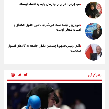
دست رفتن باروری خاک
مهاجرانی : در برابر ایثارشان باید به احترام ایستاد
مروری بر زندگینامه خبرنگار شهید «محمود صارمی»
۱۷ مرداد؛ روز خبرنگار
نوروزپور: پاسداشت خبرنگار به تامین حقوق حرفه‌ای و
امنیت شغلی اوست
آقای رئیس‌جمهور! چشمان نگران جامعه به گام‌های استوار
شماست
چرخه تندروی در برابر آرمان مشروطه
اینفوگرافی
بنزین؛ تدبیری برای حفظ امنیت انرژی
«هورامان»؛ میراثی که جهان را شیفته کرد