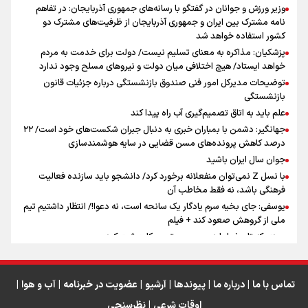
تهران رفتند»
وزیر ورزش و جوانان در گفتگو با رسانه‌های جمهوری آذربایجان: در تفاهم
نامه مشترک بین ایران و جمهوری آذربایجان از ظرفیت‌های مشترک دو
کشور استفاده خواهد شد
سه حسرتی که به دلم ماند
پزشکیان: مذاکره به معنای تسلیم نیست/ دولت برای خدمت به مردم
خواهد ایستاد/ هیچ اختلافی میان دولت و نیروهای مسلح وجود ندارد
توضیحات مدیرکل امور فنی صندوق بازنشستگی درباره جزئیات قانون
بازنشستگی
علم باید به اتاق تصمیم‌گیری آب راه پیدا کند
جهانگیر: دشمن با بمباران خبری به دنبال جبران شکست‌های خود است/ ۲۲
درصد کاهش پرونده‌های مسن قضایی در سایه هوشمندسازی
اینفو برنا / ۴ مسیر اصلی پیاده روی اربعین در عراق
جوان سال ایران باشید
با نسل Z نمی‌توان منفعلانه برخورد کرد/ دانشجو باید سازنده فعالیت
فرهنگی باشد، نه فقط مخاطب آن
یوسفی: جای بخیه سرم یادگار یک سانحه است، نه دعوا!/ انتظار داشتیم تیم
ملی از گروهش صعود کند + فیلم
مردی که تاریخ را با دوربین و موتورسیکلت ثبت کرد
رابرت دنیرو: کشور من دیگر دوست‌داشتنی نیست
دبیر فدراسیون بولینگ و بیلیارد: از رسانه ملی انتظار حمایت داریم/ در
انتظار حضور تیم‌های بزرگ مثل استقلال در لیگ هستیم
تماس با ما
|
درباره ما
|
پیوندها
|
آرشیو
|
عضویت در خبرنامه
|
آب و هوا
|
اوقات شرعی
|
نظرسنجی