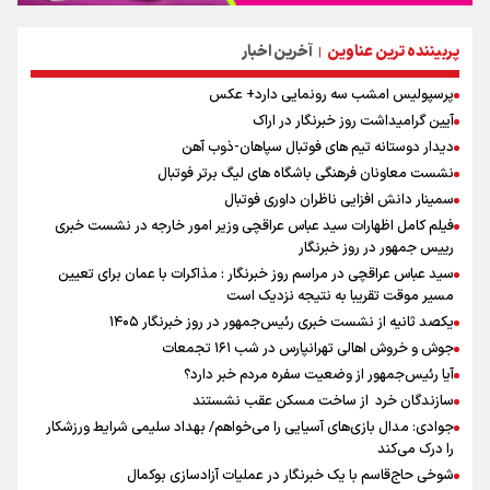
پربیننده ترین عناوین
آخرین اخبار
|
پرسپولیس امشب سه رونمایی دارد+ عکس
آیین گرامیداشت روز خبرنگار در اراک
دیدار دوستانه تیم های فوتبال سپاهان-ذوب آهن
نشست معاونان فرهنگی باشگاه های لیگ برتر فوتبال
سمینار دانش افزایی ناظران داوری فوتبال
فیلم کامل اظهارات سید عباس عراقچی وزیر امور خارجه در نشست خبری
رییس جمهور در روز خبرنگار
سید عباس عراقچی در مراسم روز خبرنگار : مذاکرات با عمان برای تعیین
مسیر موقت تقریبا به نتیجه نزدیک است
یکصد ثانیه از نشست خبری رئیس‌جمهور در روز خبرنگار ۱۴۰۵
جوش و خروش اهالی تهرانپارس در شب ۱۶۱ تجمعات
آیا رئیس‌جمهور از وضعیت سفره مردم خبر دارد؟
سازندگان خرد از ساخت مسکن عقب نشستند
جوادی: مدال بازی‌های آسیایی را می‌خواهم/ بهداد سلیمی شرایط ورزشکار
را درک می‌کند
شوخی حاج‌قاسم با یک خبرنگار در عملیات آزادسازی بوکمال