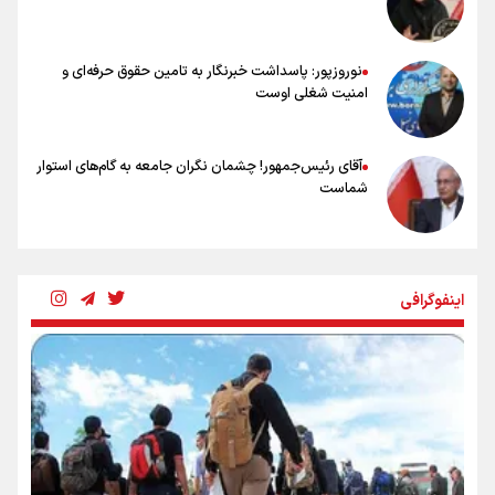
نسل دارد/ دوست دارم آرژانتین قهرمان شود
نوروزپور: پاسداشت خبرنگار به تامین حقوق حرفه‌ای و
امنیت شغلی اوست
آقای رئیس‌جمهور! چشمان نگران جامعه به گام‌های استوار
شماست
چرخه تندروی در برابر آرمان مشروطه
اینفوگرافی
بنزین؛ تدبیری برای حفظ امنیت انرژی
«هورامان»؛ میراثی که جهان را شیفته کرد