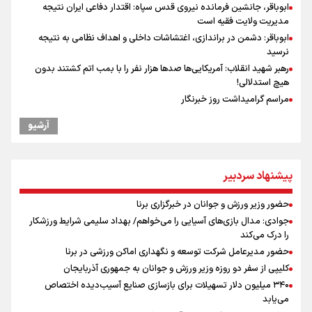
ابوباقر، جانشین فرمانده نیروی قدس سپاه: اقتدار دفاعی ایران نتیجه
مدیریت ولایت فقیه است
ابوباقر: دشمن در براندازی، اغتشاشات داخلی و اهداف نظامی به نتیجه
نرسید
رهبر شهید انقلاب: آمریکایی‌ها صدها هزار نفر را با بمب اتم کشتند بدون
هیچ استدلالی!
مراسم گرامیداشت روز خبرنگار
گرامیداشت روز خبرنگار
آرشیو
گرامیداشت روز خبرنگار در شیراز
سخنگوی سپاه: بازگشایی تنگۀ هرمز منوط به پذیرش شروط ایران از سوی
آمریکاست و ارتباطی به مذاکرات ایران و عمان ندارد
پیشنهاد سردبیر
ونس: در حال کار بر روی ایجاد یک سیستم ناوبری امن هستیم
صعود دانشگاه آزاد اسلامی استان البرز از رتبه D به رتبه ممتاز A+++++
حضور وزیر ورزش و جوانان در خبرگزاری برنا
نقش و مسئولیت رسانه‌ها در شرایط حساس کشور مهم و تعیین‌کننده
جوادی: مدال بازی‌های آسیایی را می‌خواهم/ بهداد سلیمی شرایط ورزشکار
است/ انسجام اجتماعی و حضور مردم مهمترین عامل ناکام ماندن
را درک می‌کند
محاسبات دشمنان
حضور مدیرعامل شرکت توسعه و نگهداری اماکن ورزشی در برنا
علی‌نژاد در مراسم انجمن ورزشی نویسان در روز خبرنگار : رسانه‌های خبری
کلیپی از سفر دو روزه وزیر ورزش و جوانان به جمهوری آذربایجان
در سال گذشته تا به امروز اتفاقات بزرگی را رقم زدند
۳۴۰ میلیون دلار تسهیلات برای بازسازی صنایع آسیب‌دیده اختصاص
سیدمناف هاشمی در مراسم انجمن ورزشی نویسان : قدردان زحمات اهالی
می‌یابد
رسانه به ویژه ورزشی نویسان هستیم