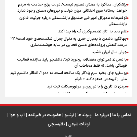
پزشکیان: مذاکره به معنای تسلیم نیست/ دولت برای خدمت به مردم
سه حسرتی که به دلم ماند
خواهد ایستاد/ هیچ اختلافی میان دولت و نیروهای مسلح وجود ندارد
توضیحات مدیرکل امور فنی صندوق بازنشستگی درباره جزئیات قانون
بازنشستگی
علم باید به اتاق تصمیم‌گیری آب راه پیدا کند
جهانگیر: دشمن با بمباران خبری به دنبال جبران شکست‌های خود است/ ۲۲
درصد کاهش پرونده‌های مسن قضایی در سایه هوشمندسازی
اینفو برنا / جدول کامل فاصله مرز شلمچه تا شهرهای زیارتی
جوان سال ایران باشید
عراق
با نسل Z نمی‌توان منفعلانه برخورد کرد/ دانشجو باید سازنده فعالیت
فرهنگی باشد، نه فقط مخاطب آن
یوسفی: جای بخیه سرم یادگار یک سانحه است، نه دعوا!/ انتظار داشتیم تیم
ملی از گروهش صعود کند + فیلم
مردی که تاریخ را با دوربین و موتورسیکلت ثبت کرد
رابرت دنیرو: کشور من دیگر دوست‌داشتنی نیست
دبیر فدراسیون بولینگ و بیلیارد: از رسانه ملی انتظار حمایت داریم/ در
انتظار حضور تیم‌های بزرگ مثل استقلال در لیگ هستیم
تورم ۵۸ درصدی معدن / وقتی هزینه استخراج از توان قیمت‌گذاری سبقت
تماس با ما
|
درباره ما
|
پیوندها
|
آرشیو
|
عضویت در خبرنامه
|
آب و هوا
|
می‌گیرد/ رشد ۳۰۰ تا ۴۰۰ درصدی مواد ناریه
اوقات شرعی
|
نظرسنجی