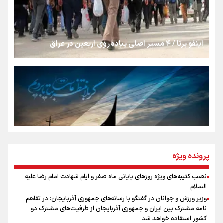
شکستگیِ بزرگ؛ روایتِ یک استخوان، یک نسل، یک توهم!
اینفو برنا / ۴ مسیر اصلی پیاده روی اربعین در عراق
رسانه ملی و حق مردم برای شنیدن صدای رئیس‌جمهوری
روایت ایران از کنار مردم
از طلوع خیابان‌ها تا غروب اشک
پرونده ویژه
نصب کتیبه‌های ویژه روزهای پایانی ماه صفر و ایام شهادت امام رضا علیه
اینفو برنا / توصیه‌هایی طلایی برای پیاده روی اربعین
السلام
جمله‌ای که بغض چهارماهه را شکست؛ «آهای مردم، آقا از
وزیر ورزش و جوانان در گفتگو با رسانه‌های جمهوری آذربایجان: در تفاهم
تهران رفتند»
نامه مشترک بین ایران و جمهوری آذربایجان از ظرفیت‌های مشترک دو
کشور استفاده خواهد شد