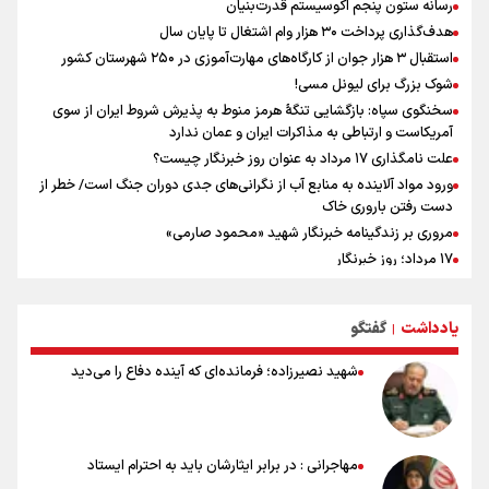
رسانه ستون پنجم اکوسیستم قدرت‌بنیان
هدف‌گذاری پرداخت ۳۰ هزار وام اشتغال تا پایان سال
استقبال ۳ هزار جوان از کارگاه‌های مهارت‌آموزی در ۲۵۰ شهرستان کشور
شوک بزرگ برای لیونل مسی!
سخنگوی سپاه: بازگشایی تنگۀ هرمز منوط به پذیرش شروط ایران از سوی
آمریکاست و ارتباطی به مذاکرات ایران و عمان ندارد
علت نامگذاری ۱۷ مرداد به عنوان روز خبرنگار چیست؟
ورود مواد آلاینده به منابع آب از نگرانی‌های جدی دوران جنگ است/ خطر از
دست رفتن باروری خاک
مروری بر زندگینامه خبرنگار شهید «محمود صارمی»
۱۷ مرداد؛ روز خبرنگار
خانواده شهید لاریجانی: از اظهارات شتاب‌زده درباره چگونگی شهادت اجتناب
کنید
یادداشت
گفتگو
|
اشک‌های CR7 به قیمت ۲۳ سال تلاش؛ گریه نکن آقای رونالدو
حیدری: افزایش تیم‌های جام جهانی هم سود داشت و هم ضرر/ تیم ملی در
شهید نصیرزاده؛ فرمانده‌ای که آینده دفاع را می‌دید
جام جهانی مردود نشد
تلاش مدام برای زنده نگه داشتن هنر ایرانی
نصرتی: پاسخ بیرانوند سنخیتی با صحبت‌های علی دایی نداشت/
ملی‌پوشان نباید از خودشان تعریف کنند!
مهاجرانی : در برابر ایثارشان باید به احترام ایستاد
خلعتبری: جای دو سه نفر در جام جهانی خالی بود/ تیم ملی نیاز به تغییر