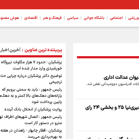
|
|
|
|
|
|
ورزشی
اجتماعی
باشگاه جوانی
سیاسی
فرهنگ و هنر
اقتصادی
هوش مصنوعی،
پربیننده ترین عناوین
آخرین اخبار
|
پزشکیان : حدود ۷ هزار مگاوات نیروگا
خورشیدی وارد مدار شده است
توضیح دکتر پزشکیان درباره چرایی حذف
یوان عدالت اداری
ترجیحی
نتخابات فدراسیون دوومیدانی نقض شد.
رئیس جمهور : باید به سمتی برویم که
یارانه‌های دهک‌های بالا کمتر و به دهک‌
پایین پرداخت شود
انتخابات فدراسیون اسکیت به دور دوم کشیده شد؛ خیری‌نیا ۲۵ و بخشی ۲۴ رای
روایت پزشکیان از انحلال بانک آینده
رئیس جمهور : اتصال شهرهای اطراف تهر
مترو در دستور کار است
پزشکیان : قطار چابهار - زاهدان در هفته
به بهره‌برداری می‌رسد