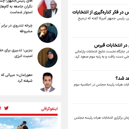
آقای رئیس‌جمهور! چش
بهترین موکب‌های ایرانی در پیاده روی ا
در ادامه سیاست جوان‌گرایی در پرسپول
نگران جامعه به گام‌ها
۱۴۰۵
ستاره‌های امید به بزرگسالان اضافه شد
در فکر کناره‌گیری از انتخابات
استوار شماست
توصیه هایی مهم برای پیچ خوردگی پا در
ران، رئیس جمهور آمریکا گفته که ترجیح
روی اربعین
چرخه تندروی در برابر 
خطرات پیاده روی اربعین/ ۷ راهنم
مشروطه
سفری ایمن و معنوی
۲۰ نکته دوستانه درباره پیاده روی اربعی
 در انتخابات قبرس
عراقی ها
بنزین؛ تدبیری برای ح
ر جایگاه نخست نتایج انتخابات پارلمانی
امنیت انرژی
یخی دست یافت و به رتبه سوم صعود کرد.
«هورامان»؛ میراثی که 
هد شد؟
شیفته کرد
ابات هیات رئیسه مجلس در اجلاسیه سوم
شکستگیِ بزرگ؛ روایتِ
استخوان، یک نسل، ی
اینفوگرافی
توهم!
مان برگزاری انتخابات هیات رئیسه مجلس
رسانه ملی و حق مردم 