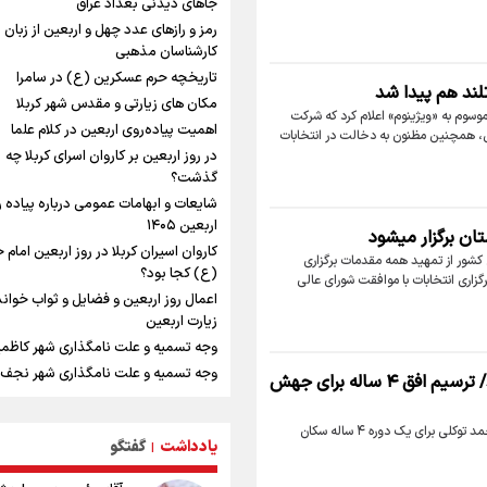
جاهای دیدنی بغداد عراق
یحیی سریع: در عملیاتی گسترده تجمع
نظامی وابسته به عربستان را هدف قرار 
رمز و رازهای عدد چهل و اربعین از زبان
کارشناسان مذهبی
استاندار خوزستان
در مرزهای شلمچه و چذابه ثبت شد / بر
تاریخچه حرم عسکرین (ع) در سامرا
تلند هم پیدا شد
هزار موکب در خوزستان و ۰۰
مکان های زیارتی و مقدس شهر کربلا
وسوم به «ویژینوم» اعلام کرد که شرکت
نجف تا کربلا
اهمیت پیاده‌روی اربعین در کلام علما
رس، همچنین مظنون به دخالت در انتخابات
وقتی از وفاق صحبت می‌کنم، منظورم مر
در روز اربعین بر کاروان اسرای کربلا چه
هستند/ مسیر اصلاحات آغاز شده و مت
گذشت؟
نخواهد شد
شایعات و ابهامات عمومی درباره پیاده 
جابجایی مرکز ثقل اقتصاد جهان انجام
اربعین ۱۴۰۵
ان برگزار میشود
فرصت طلایی برای اقتصاد ایران +نمودا
کاروان اسیران کربلا در روز اربعین امام
 کشور از تمهید همه مقدمات برگزاری
امیررضا غلامی، ملی پوش تکواندو : تمر
(ع) کجا بود؟
گزاری انتخابات با موافقت شورای عالی
روی مسابقات پاکستان است نه بازی ها
اعمال روز اربعین و فضایل و ثواب خوان
آسیایی
زیارت اربعین
کانادا دو مظنون تیراندازی در نزدیکی
وجه تسمیه و علت نامگذاری شهر کاظم
کنسولگری آمریکا را بازداشت کرد
وجه تسمیه و علت نامگذاری شهر نجف
رادین زینالی، ملی پوش تکواندو : قدم ب
محمد توکلی رئیس هیئت اسکواش استان اردبیل شد/ ترسیم افق ۴ ساله برای جهش
راهنمای کامل درباره مسیر پیاده روی ارب
تلاش می کنم تا به طلای المپیک برسم
طریق العلماء
ونس: ایرانی‌ها مذاکره‌کنندگان سرسختی
برنا-گروه استانها:با برگزاری مجمع انتخاباتی و کسب اکثریت قاطع آراء، محمد توکلی برای یک دوره ۴ ساله سکان
یادداشت
گفتگو
وجه تسمیه و علت نامگذاری شهر سامرا
|
هستند
وجه تسمیه و علت نامگذاری شهر کربلا
اردوی تیم ملی تکواندو