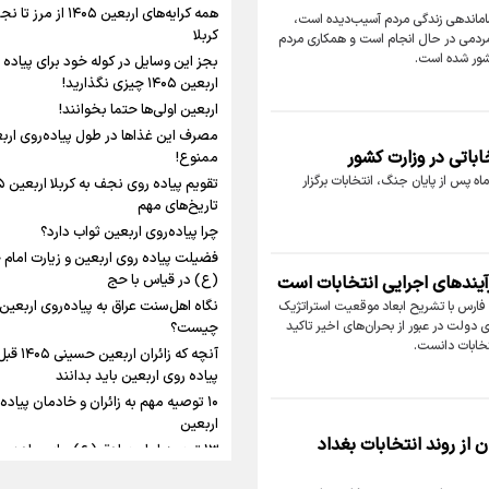
شلمچه تا شهرهای زیارتی عراق
همه کرایه‌های اربعین ۱۴۰۵ از مر
 ساماندهی زندگی مردم آسیب‌دیده است،
کربلا
مردمی در حال انجام است و همکاری مردم
نگاه تمدنی رهبر شهید
کشور شده است.
بجز این وسایل در کوله خود برای پیاده 
فضای مجازی
اربعین ۱۴۰۵ چیزی نگذارید!
اربعین اولی‌ها حتما بخوانند!
مصرف این غذاها در طول پیاده‌روی ارب
رابطه کارگر و کارفرما در
اباتی در وزارت کشور
ممنوع!
اینفو برنا/ میزان مالیات بر ارزش
اندیشه رهبر شهید: از 
ه پس از پایان جنگ، انتخابات برگزار
افزوده چقدر است؟
به زوجیت
تاریخ‌های مهم
چرا پیاده‌روی اربعین ثواب دارد؟
فضیلت پیاده روی اربعین و زیارت امام
(ع) در قیاس با حج
آیندهای اجرایی انتخابات است
نگاه اهل‌سنت عراق به پیاده‌روی اربعین
ی فارس با تشریح ابعاد موقعیت استراتژیک
اینفوبرنا/ سقف معافیت مالیاتی
یر اقتصادی دولت در عبور از بحران‌های اخیر تاکید
چیست؟
تخابات دانست.
آنچه که زائران 
حقوق کارکنان دولت و بازنشست
پیاده روی اربعین باید بدانند
در بودجه ۱۴۰۵ چقدر است؟
۱۰ توصیه مهم به زائران و خادمان پیاده
اربعین
 از روند انتخابات بغداد
۱۳ توصیه امام صادق (ع) برای پیاده‌رو
اربعین