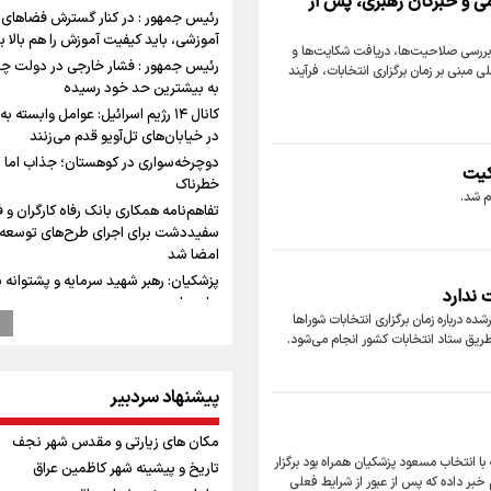
می و خبرگان رهبری، پس از
رئیس جمهور : در کنار گسترش فضاهای
آموزشی، باید کیفیت آموزش را هم بالا بب
، بررسی صلاحیت‌ها، دریافت شکایت‌ها و
رئیس جمهور : فشار خارجی در دولت چه
مبنی بر زمان برگزاری انتخابات، فرآیند
به بیشترین حد خود رسیده
کانال ۱۴ رژیم اسرائیل: عوامل وابسته به
در خیابان‌های تل‌آویو قدم می‌زنند
دوچرخه‌سواری در کوهستان؛ جذاب اما ب
کیت
خطرناک
م شد.
تفاهم‌نامه همکاری بانک رفاه کارگران و ف
سفیددشت برای اجرای طرح‌های توسعه‌
امضا شد
پزشکیان: رهبر شهید سرمایه و پشتوانه ب
 ندارد
برای ما بود
ده درباره زمان برگزاری انتخابات شوراها
گزارشی از ورود وزیر ورزش و جوانان ایران
از طریق ستاد انتخابات کشور انجام می‌شود.
باکو برای امضای سند برنامه اجرایی با 
آذربایجانی
پیشنهاد سردبیر
عماد احمدوند : نسخه نانویی برای حل 
منابع آبی کشور
مکان های زیارتی و مقدس شهر نجف
رهبر شهید انقلاب: ادّعاهای دروغین آمری
گروه سیاسی: دومین سالگرد انتخابات ریاست جمهوری سال ۱۴۰۳ که با انتخاب مسعود پزشکیان همراه بود برگزار
تاریخ و پیشینه شهر کاظمین عراق
باید افشا شود
 خبر داده که پس از عبور از شرایط فعلی