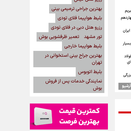
بهترین جراحی ترمیمی بینی
ریم
بلیط هواپیما فلای تودی
اردهم
رزرو هتل دبی در فلای تودی
 ایران
تور مشهد
تعمیر ظرفشویی بوش
سیار
بلیط هواپیما خارجی
بهترین جراح بینی استخوانی در
ولاد
تهران
ای
بلیط اتوبوس
زرگی
نمایندگی خدمات پس از فروش
آرشیو
بوش
 به
همتای
بحران
کایی‌ها