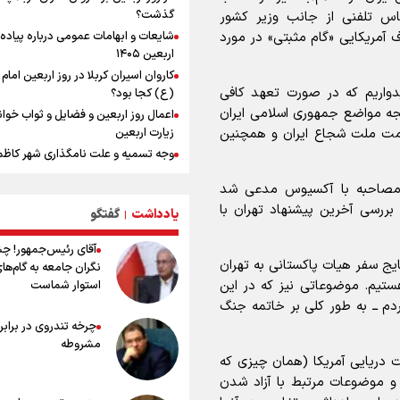
ایران برگردیم
گذشت؟
اس تلفنی از جانب وزیر کشور
خودکشی ضارب ۱۴ ساله مدرسه تایلندی
شایعات و ابهامات عمومی درباره پیاده
 آمریکایی «گام مثبتی» در مورد
خطیب جمعه تهران: دشمن شکست
اربعین ۱۴۰۵
مفتضحانه خورده و به التماس افتاده، 
کاروان اسیران کربلا در روز اربعین اما
باخت را هم بلد نیست
یدواریم که در صورت تعهد کافی
(ع) کجا بود؟
مکان های زیارتی و مقدس شهر نجف
جه مواضع جمهوری اسلامی ایران
اعمال روز اربعین و فضایل و ثواب خوا
محسن رضایی: اجازه باز شدن مسیر دو
زیارت اربعین
اومت ملت شجاع ایران و همچنین
تنگه هرمز را نخواهیم داد
وجه تسمیه و علت نامگذاری شهر کاظ
خبر سخنگوی کمیسیون امنیت از توافق
وجه تسمیه و علت نامگذاری شهر نجف
چارچوب کلی مذاکرات ایران و عمان بر 
 مصاحبه با آکسیوس مدعی شد
راهنمای کامل درباره مسیر پیاده روی ا
تنگه هرمز
گفت امروز برای بررسی آخرین پیشنهاد تهران با
یادداشت
گفتگو
از طریق العلماء
|
وجه تسمیه و علت نامگذاری شهر سامر
آقای رئیس‌جمهور! چ
وجه تسمیه و علت نامگذاری شهر کربلا
ایج سفر هیات پاکستانی به تهران
نگران جامعه به گام‌ها
بهترین موکب‌های ایرانی در پیاده روی 
ستیم. موضوعاتی نیز که در این
استوار شماست
۱۴۰۵
ردم ــ به طور کلی بر خاتمه جنگ
توصیه هایی مهم برای پیچ خوردگی پا د
چرخه تندروی در برابر 
پیاده روی اربعین
مشروطه
خطرات پیاده روی اربعین/ ۷ را
ت دریایی آمریکا (همان چیزی که
سفری ایمن و معنوی
 و موضوعات مرتبط با آزاد شدن