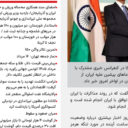
امضای سند همکاری سه‌ساله ورزش و ج
ایران و آذربایجان/ بازدید وزیر ورزش ایر
مجموعه ملی تیراندازی و جودو آذربای
استاندار خوز
در مرزهای شلمچه و چذابه ثبت شد / ب
هزار موکب در خوزستان و 
نجف تا کربلا
تمرین تئاتر واگن ۱۵۰
نماز جمعه تهران- ۱۶ مرداد
ریکا در کنفرانس خبری مشترک با
مرداد ۱۴۰۵ /اونس جهانی رکورد زد، باز
های پیشین علیه ایران، از
داخلی در انتظار تعیین تکلیف دلار
ان در اواخر امروز خبر داد.
ترامپ انگشت تهدید را به سمت سوئ
گرفت؛ اقتصادتان را به هم می‌ریزم
گفت که در روند مذاکرات با ایران
پالایشگاه نفت اسلواکی منفجر شد
وافق با ایران انجام شده است و
کانادا دو مظنون تیراندازی در نزدیکی
انجام شود.
کنسولگری آمریکا را بازداشت کرد
میان صعود و سقوط
وز اخبار بیشتری درباره وضعیت
از گوشت ۴ هزار تومانی تا بازار میلیون
ساعت آینده در مورد تنگه هرمز
افت ۳۰ درصدی قیمت دام، گوشت ارز