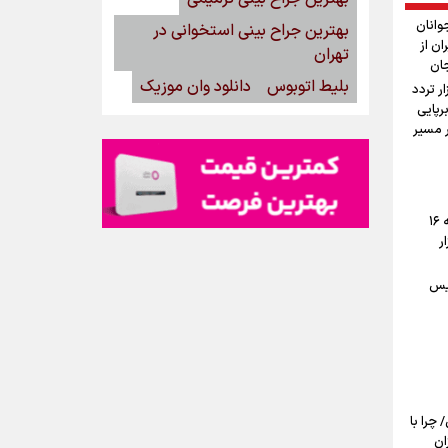
وانان
بهترین جراح بینی استخوانی در
ان از
تهران
جان
بلیط اتوبوس
دانلود وان موزیک
ستان: دو میلیون و ۱۷۰ هزار تردد
رپایی
۱۰۰ موکب در مسیر
پیش‌بینی قیمت دلار، طلا و سکه جمعه ۱۶
ار
یس
ی/ چرا با
ان