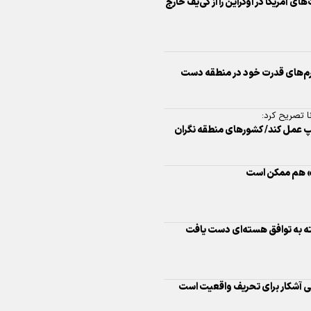
ای آمریکا در اوکراین را از کی‌یف خارج
اینفو برنا/ درخشش سفیران اقتد
در بازی‌های همبستگی کشورها
اسلامی
 اهرم‌های قدرت خود در منطقه دست
ا تصریح کرد:
پ عمل کند/ کشورهای منطقه نگران
اینفوبرنا/ دستاوردهای وزارت 
وز» هم ممکن است
و جوانان در توسعه ورزش بانوان
اینفو برنا/ عملکرد دختران ایران 
شی آشکار برای تحریف واقعیت است
بازی‌های آسیایی جوانان ۲۰۲۵