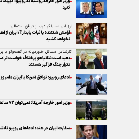
وزیر امور خارجه روسیه به روبیو: دیپلمات‌ه
کنید
ارزیابی تحلیلگر عرب از توافق احتمالی؛
آرامش شکننده یا ثبات پایدار؟/ ایران از
نخواهد کشید
کارشناس مسائل خاورمیانه در گفت‌وگو با برن
بعید است نتانیاهو برخلاف خواست ترام
تکرار جنگ فراگیر هستند
ادعای روبیو: توافق آمریکا با ایران «امر
وزیر امور خارجه آمریکا: نمی‌توان ۷۲ ساعته به توافق هسته‌ای دست یافت
سفارت ایران در هند: ادعاهای روبیو تلا