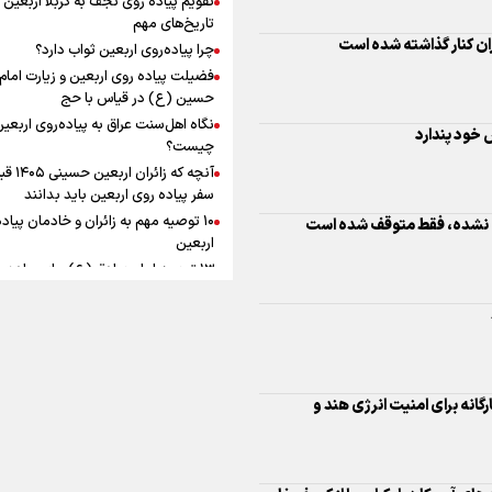
به زوجیت
افزوده چقدر است؟
تاریخ‌های مهم
یران کنار گذاشته شده است
چرا پیاده‌روی اربعین ثواب دارد؟
فضیلت پیاده روی اربعین و زیارت امام
حسین (ع) در قیاس با حج
نگاه اهل‌سنت عراق به پیاده‌روی اربعی
 خود پندارد
اینفوبرنا/ سقف معافیت مالیاتی
چیست؟
آنچه که زائران ار
حقوق کارکنان دولت و بازنشست
سفر پیاده روی اربعین باید بدانند
در بودجه ۱۴۰۵ چقدر است؟
۱۰ توصیه مهم به زائران و خادمان پیاد
ام نشده، فقط متوقف شده است
اربعین
۱۳ توصیه امام صادق (ع) برای پیاده‌ر
اربعین
۲۰ توصیه کاربردی برای شرکت در پیاد
اینفوبرنا/ حداقل حقوق
اربعین ۱۴۰۵
پاسخ به سه‌ شبهه درباره پیاده‌روی ارب
بازنشستگان کشوری و لشکری د
لایحه بودجه سال ۱۴۰۵ چقدر است؟
ارگانه برای امنیت انرژی هند و