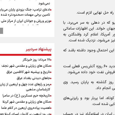
نمی‌شود
ادعای ترامپ: جنگ بزودی پایان می‌یاب
راه حل نهایی لازم است.
تامین برخی مهمات «محدودتر» شده
وزیر ورزش و جوانان ایران از مرکز ملی
و که در دهلی به سر می‌برد، با
جمهوری آذربایجان بازدید کرد
 جهان خواند. این اظهارات ساعاتی
بازدید وزیر ورزش ایران از مجموعه ملی
مریکا، اعلام کرد واشنگتن به
تیراندازی باکو یکی از مجهزترین مراکز
تیراندازی منطقه
پیشنهاد سردبیر
افزایش تعداد قربانیان تیراندازی در م
 این احتمال وجود داشته باشد که
تایلندی
۱۷ مرداد؛ روز خبرنگار
موسی جنپو، بازیکن فصل گذشته استقل
پانتولیکوس یونان پیوست
مکان های زیارتی و مقدس شهر نجف
هندوستان تایمز افزود: توافق صلح پیشنهادی شامل تمدید ۶۰ روزه آتش‌بس فعلی است
دانیال شه‌بخش: اردوی ازبکستان کیفی
ه فروش نفت خود داده می‌شود.
تاریخ و پیشینه شهر کاظمین عراق
تیم ملی را بالا برد/ برای مدال ناگویا با
جاهای دیدنی بغداد عراق
قهرمانان جهان و المپیک را شکست ده
روز گذشته به پایان رسید. وی
رمز و رازهای عدد چهل و اربعین از زبان
انتشار نتایج آزمون ورودی مدارس سمپ
ی انجام داد.
کارشناسان مذهبی
ورزشکاران سنگنوردی
تاریخچه حرم عسکرین (ع) در سامرا
تاه، اما پربار بود و رایزنی‌های
یمن، ایستاده در برابر تحریم و تجاوز
مکان های زیارتی و مقدس شهر کربلا
هایی شده است.
اهمیت پیاده‌روی اربعین در کلام علما
کیلوگرم : امیدوارم با خوشرنگ‌ترین مدال
ران در اسلام‌آباد نیز در حساب
در روز اربعین بر کاروان اسرای کربلا چه