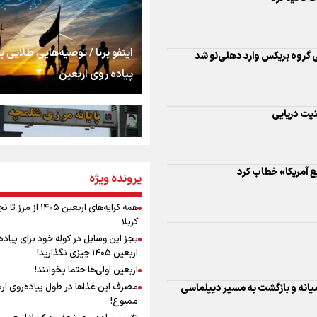
اشک
جمله‌ای که بغض چها
اینفو برنا / توصیه‌هایی طلایی ب
 گروه بریکس وارد دهلی‌نو شد
را شکست؛ «آهای مردم، 
پیاده روی اربعین
تهران رفتند»
سه حسرتی که به دلم 
نیت دریایی
ع آمریکا» خطاب کرد
مومنِ مقتدرِ مظلوم
پرونده ویژه
اینفو برنا / جدول کامل فاصله م
شلمچه تا شهرهای زیارتی عراق
همه کرایه‌های اربعین ۱۴۰۵ از 
کربلا
نگاه تمدنی رهبر شهید
بجز این وسایل در کوله خود برای پیاده
فضای مجازی
اربعین ۱۴۰۵ چیزی نگذارید!
اربعین اولی‌ها حتما بخوانند!
مصرف این غذاها در طول پیاده‌روی ار
انه و بازگشت به مسیر دیپلماسی
رابطه کارگر و کارفرما د
ممنوع!
اینفو برنا/ میزان مالیات بر ارزش
اندیشه رهبر شهید: از 