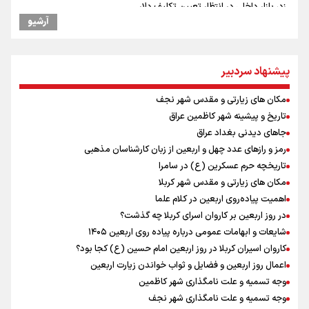
زد، بازار داخلی در انتظار تعیین تکلیف دلار
آرشیو
کانادا دو مظنون تیراندازی در نزدیکی کنسولگری آمریکا را بازداشت کرد
نماز جمعه تهران- ۱۶ مرداد
توسعه گردشگری در بافت سنتی دزفول در دستور کار استانداری خوزستان و
پیشنهاد سردبیر
وزارت میراث فرهنگی
ترامپ انگشت تهدید را به سمت سوئیس گرفت؛ اقتصادتان را به هم
مکان های زیارتی و مقدس شهر نجف
می‌ریزم
تاریخ و پیشینه شهر کاظمین عراق
نصیری: امیدوارم با خوشرنگ‌ترین مدال‌ها به ایران برگردیم/ حضور شهاب
حسینی در اردو به تیم انگیزه می‌دهد/ امیدوارم پرسپولیس فصل موفقی
جاهای دیدنی بغداد عراق
داشته باشد
رمز و رازهای عدد چهل و اربعین از زبان کارشناسان مذهبی
میان صعود و سقوط
تاریخچه حرم عسکرین (ع) در سامرا
افزایش تعداد قربانیان تیراندازی در مدرسه تایلندی
مکان های زیارتی و مقدس شهر کربلا
دانیال شه‌بخش: اردوی ازبکستان کیفیت فنی تیم ملی را بالا برد/ برای
اهمیت پیاده‌روی اربعین در کلام علما
مدال ناگویا باید قهرمانان جهان و المپیک را شکست دهیم
در روز اربعین بر کاروان اسرای کربلا چه گذشت؟
از گوشت ۴ هزار تومانی تا بازار میلیونی/ چرا با افت ۳۰ درصدی قیمت دام،
شایعات و ابهامات عمومی درباره پیاده روی اربعین ۱۴۰۵
گوشت ارزان نمی‌شود
کاروان اسیران کربلا در روز اربعین امام حسین (ع) کجا بود؟
اعمال روز اربعین و فضایل و ثواب خواندن زیارت اربعین
وجه تسمیه و علت نامگذاری شهر کاظمین
وجه تسمیه و علت نامگذاری شهر نجف