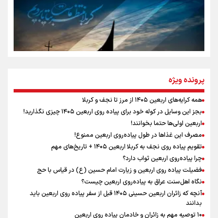
تهران رفتند»
سه حسرتی که به دلم ماند
مومنِ مقتدرِ مظلوم
پرونده ویژه
همه کرایه‌های اربعین ۱۴۰۵ از مرز تا نجف و کربلا
اینفو برنا / توصیه‌هایی طلایی برای پیاده روی اربعین
بجز این وسایل در کوله خود برای پیاده روی اربعین ۱۴۰۵ چیزی نگذارید!
نگاه تمدنی رهبر شهید به فضای مجازی
اربعین اولی‌ها حتما بخوانند!
مصرف این غذاها در طول پیاده‌روی اربعین ممنوع!
تقویم پیاده روی نجف به کربلا اربعین ۱۴۰۵ + تاریخ‌های مهم
چرا پیاده‌روی اربعین ثواب دارد؟
رابطه کارگر و کارفرما در اندیشه رهبر شهید: از تضاد به
زوجیت
فضیلت پیاده روی اربعین و زیارت امام حسین (ع) در قیاس با حج
نگاه اهل‌سنت عراق به پیاده‌روی اربعین چیست؟
آنچه که زائران اربعین حسینی ۱۴۰۵ قبل از سفر پیاده روی اربعین باید
بدانند
۱۰ توصیه مهم به زائران و خادمان پیاده روی اربعین