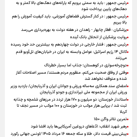
رئیس جمهور : باید به سمتی برویم که یارانه‌های دهک‌های بالا کمتر و به
دهک‌های پایین پرداخت شود
رئیس جمهور : در کنار گسترش فضاهای آموزشی، باید کیفیت آموزش را هم
بالا ببریم
پزشکیان : قطار چابهار - زاهدان در هفته دولت به بهره‌برداری می‌رسد
روایت پزشکیان از انحلال بانک آینده
رئیس جمهور : فشار خارجی در دولت چهاردهم به بیشترین حد خود رسیده
کانال ۱۴ رژیم اسرائیل: عوامل وابسته به ایران در خیابان‌های تل‌آویو قدم
می‌زنند
دوچرخه‌سواری در کوهستان؛ جذاب اما بسیار خطرناک
وقتی از وفاق صحبت می‌کنم، منظورم مردم هستند/ مسیر اصلاحات آغاز
شده و متوقف نخواهد شد
امضای سند همکاری سه‌ساله ورزش و جوانان ایران و آذربایجان/ بازدید وزیر
ورزش ایران از مجموعه ملی تیراندازی و جودو آذربایجان
استاندار خوزستان: دو میلیون و ۱۷۰ هزار تردد در مرزهای شلمچه و چذابه
ثبت شد / برپایی هزار موکب در خوزستان و ۱۰۰ موکب در مسیر نجف تا
کربلا
تمرین تئاتر واگن ۱۵۰
رهبر شهید انقلاب: ادّعاهای دروغین آمریکایی‌ها باید افشا شود
پیش‌بینی قیمت دلار، طلا و سکه جمعه ۱۶ مرداد ۱۴۰۵ /اونس جهانی رکورد