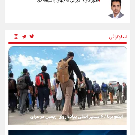
«هورامان»؛ میراثی که جهان را شیفته کرد
شکستگیِ بزرگ؛ روایتِ یک استخوان، یک نسل، یک توهم!
اینفوگرافی
رسانه ملی و حق مردم برای شنیدن صدای رئیس‌جمهوری
روایت ایران از کنار مردم
از طلوع خیابان‌ها تا غروب اشک
اینفو برنا / ۴ مسیر اصلی پیاده روی اربعین در عراق
جمله‌ای که بغض چهارماهه را شکست؛ «آهای مردم، آقا از