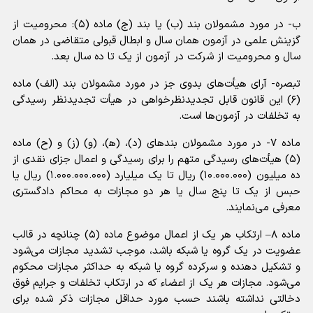
ب- در مورد مشمولان بند (ب) یا بند (ج) ماده (۵): محرومیت از
گزینش علمی در آزمون همان سال و ابطال قبولی متقاضی در همان
سال و محرومیت از شرکت در آزمون از یک تا ده سال بعد.
تبصره- آرای هیأت‌های بدوی جز در مورد مشمولان بند (الف) ماده
(۶) این قانون قابل تجدیدنظرخواهی در هیأت تجدیدنظر رسیدگی
به تخلفات در آزمون‌ها است.
ماده ۷- در مورد مشمولان بندهای (د)، (ه‍)، (و) (ز) و (ح) ماده
(۵) هیأت‌های رسیدگی متهم را برای رسیدگی و اعمال جزای نقدی از
ده میلیون (۱۰.۰۰۰.۰۰۰) ریال تا یک میلیارد (۱.۰۰۰.۰۰۰.۰۰۰) ریال یا
حبس از یک تا پنج سال یا هر دو مجازات به محاکم دادگستری
معرفی می‌نمایند.
ماده ۸– ارتکاب هر یک از اعمال موضوع ماده (۵) چنانچه در قالب
عضویت در یک گروه یا شبکه باشد، موجب تشدید مجازات می‌شود
و تشکیل دهنده و سرکرده گروه یا شبکه به حداکثر مجازات محکوم
می‌شود. مجازات هر یک از اعضاء که در ارتکاب تخلفات و جرایم فوق
دخالتی نداشته باشند حسب مورد حداقل مجازات ذکر شده برای