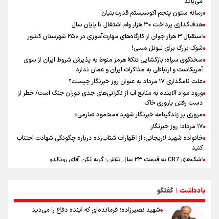
می‌یابد
رسانه به ویژه ورزشی نویسان هستیم
رسانه ستون پنجم اکوسیستم قدرت‌بنیان
نقش و مسئولیت رسانه‌ها در شرایط حساس کشور مهم و تعیین‌کننده
هدف‌گذاری پرداخت ۳۰ هزار وام اشتغال تا پایان سال
است/ انسجام اجتماعی و حضور مردم مهمترین عامل ناکام ماندن
استقبال ۳ هزار جوان از کارگاه‌های مهارت‌آموزی در ۲۵۰ شهرستان کشور
محاسبات دشمنان
شوک بزرگ برای لیونل مسی!
سخنگوی سپاه: بازگشایی تنگۀ هرمز منوط به پذیرش شروط ایران از سوی
آمریکاست و ارتباطی به مذاکرات ایران و عمان ندارد
علت نامگذاری ۱۷ مرداد به عنوان روز خبرنگار چیست؟
ورود مواد آلاینده به منابع آب از نگرانی‌های جدی دوران جنگ است/ خطر از
دست رفتن باروری خاک
مروری بر زندگینامه خبرنگار شهید «محمود صارمی»
۱۷ مرداد؛ روز خبرنگار
خانواده شهید لاریجانی: از اظهارات شتاب‌زده درباره چگونگی شهادت اجتناب
کنید
اشک‌های CR7 به قیمت ۲۳ سال تلاش؛ گریه نکن آقای رونالدو
حیدری: افزایش تیم‌های جام جهانی هم سود داشت و هم ضرر/ تیم ملی در
جام جهانی مردود نشد
یادداشت
گفتگو
|
تلاش مدام برای زنده نگه داشتن هنر ایرانی
نصرتی: پاسخ بیرانوند سنخیتی با صحبت‌های علی دایی نداشت/
شهید نصیرزاده؛ فرمانده‌ای که آینده دفاع را می‌دید
ملی‌پوشان نباید از خودشان تعریف کنند!