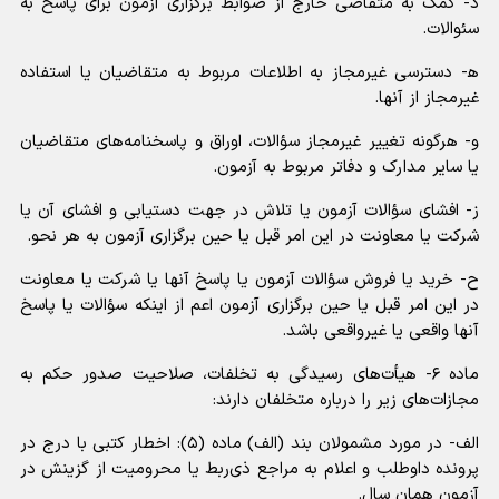
د- کمک به متقاضی خارج از ضوابط برگزاری آزمون برای پاسخ به
سئوالات.
ه‍- دسترسی غیرمجاز به اطلاعات مربوط به متقاضیان یا استفاده
غیرمجاز از آنها.
و- هرگونه تغییر غیرمجاز سؤالات، اوراق و پاسخنامه‌های متقاضیان
یا سایر مدارک و دفاتر مربوط به آزمون.
ز- افشای سؤالات آزمون یا تلاش در جهت دستیابی و افشای آن یا
شرکت یا معاونت در این امر قبل یا حین برگزاری آزمون به هر نحو.
ح- خرید یا فروش سؤالات آزمون یا پاسخ آنها یا شرکت یا معاونت
در این امر قبل یا حین برگزاری آزمون اعم از اینکه سؤالات یا پاسخ
آنها واقعی یا غیرواقعی باشد.
ماده ۶- هیأت‌های رسیدگی به تخلفات، صلاحیت صدور حکم به
مجازات‌های زیر را درباره متخلفان دارند:
الف- در مورد مشمولان بند (الف) ماده (۵): اخطار کتبی با درج در
پرونده داوطلب و اعلام به مراجع ذی‌ربط یا محرومیت از گزینش در
آزمون همان سال.