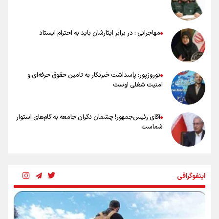
خلعتبری: جای دو سه نفر در جام جهانی خالی بود/ تیم ملی نیاز به تغییر
نسل دارد/ دوست دارم آرژانتین قهرمان شود
شاهرخی: اندازه داشته‌هایمان از بازار جام جهانی برداشت کردیم/ دودستی
مهاجرانی : در برابر ایثارشان باید به احترام ایستاد
سرنوشت صعود را به تیم‌های دیگر سپردیم
عالمی: جام جهانی از مرحله حذفی جان گرفت/ درباره شیوه بازی تیم ملی
نقد وجود دارد
نوروزپور: پاسداشت خبرنگار به تامین حقوق حرفه‌ای و
امنیت شغلی اوست
آقای رئیس‌جمهور! چشمان نگران جامعه به گام‌های استوار
شماست
چرخه تندروی در برابر آرمان مشروطه
اینفوگرافی
بنزین؛ تدبیری برای حفظ امنیت انرژی