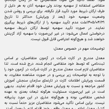
شود. ضمناً تأکید می شود، متقاضیانی که در زمان ثبت‌نام،
متقاضی استفاده از سهمیه بودند ولی سهمیه آنان به هر دلیل از
طرف ارگان ذیربط مورد تأیید قرار نگرفته، برای بررسی و روشن شدن
وضعیت سهمیه خود (بعد از ویرایش) حداکثر تا تاریخ
۱۴۰۵/۰۴/۳۱علت عدم تأیید سهمیه را از ارگان‌های ذیربط پیگیری
نمایند. در صورت تأیید سهمیه توسط ارگان ذیربط، سهمیه
درخواستی اعمال می‌شود؛ در غیر این‌صورت با سهمیه آزاد گزینش
خواهند شد و هیچ‌گونه اعتراضی قابل قبول نیست.
توضیحات مهم‌ در خصوص معدل:
معدل مندرج در کارت شرکت در آزمون متقاضیان، بر اساس
ثبت‌نامی که توسط خود متقاضی انجام شده، درج شده است. لذا
متقاضیان لازم است معدل مندرج در کارت شرکت در آزمون خود را
با توجه به توضیحات زیر بررسی و در صورت مشاهده مغایرت، به
قسمت ویرایش اطلاعات کارت در تارنمای سازمان سنجش آموزش
کشور مراجعه و نسبت به ویرایش معدل خود اقدام نمایند. بدیهی
است در غیر این‌صورت مسئولیت هرگونه تبعات بعدی به عهده
شخص متقاضی بوده و هیچ‌گونه عذری در این مورد پذیرفته
نیست. براین اساس تأکید می‌شود متقاضیان عزیز حتماً نسبت به
کنترل معدل اعلامی و معدل واقعی خود اقدام لازم را بعمل آورند.