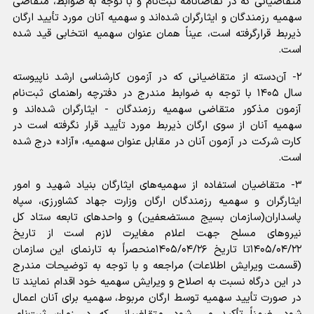
متقاضیانی که در تقاضانامه ثبت‌نام و با توجه به ضوابط، متقاضی
سهمیه رزمندگان و ایثارگران شده‌اند و سهمیه آنان مورد تأیید ارگان
ذیربط قرارگرفته است، عیناً همان عنوان سهمیه انتخابی قید شده
است.
۲- آن‌دسته از متقاضیانی که در آزمون کارشناسی ارشد ناپیوسته
سال ۱۴۰۵ با توجه به ضوابط مندرج در دفترچه راهنمای ثبت‌نام
آزمون مذکور متقاضی سهمیه رزمندگان - ایثارگران شده‌اند و
سهمیه آنان از سوی ارگان ذیربط مورد تأیید قرار نگرفته است در
کارت شرکت در آزمون آنان در مقابل عنوان سهمیه، «آزاد» درج شده
است.
۳- متقاضیان استفاده از سهمیه‌های ایثارگان بنیاد شهید و امور
ایثارگران و سهمیه رزمندگان ارگان وزارت جهاد کشاورزی، سپاه
پاسداران(سازمان بسیج مستضعفین) و واحدهای تابعه ستاد کل
نیروهای مسلح جهت اعلام مغایرت لازم است از تاریخ
۱۴۰۵/۰۴/۲۲تا تاریخ ۱۴۰۵/۰۴/۲۶منحصراً به تارنمای این سازمان
(قسمت ویرایش اطلاعات) مراجعه و با توجه به توضیحات مندرج
در این درگاه نسبت به اصلاح و ویرایش سهمیه خود اقدام نمایند تا
در صورت تأیید سهمیه توسط ارگان مربوط، سهمیه برای آنان اعمال