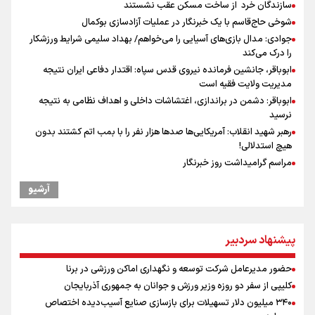
سازندگان خرد از ساخت مسکن عقب نشستند
شوخی حاج‌قاسم با یک خبرنگار در عملیات آزادسازی بوکمال
جوادی: مدال بازی‌های آسیایی را می‌خواهم/ بهداد سلیمی شرایط ورزشکار
را درک می‌کند
ابوباقر، جانشین فرمانده نیروی قدس سپاه: اقتدار دفاعی ایران نتیجه
مدیریت ولایت فقیه است
ابوباقر: دشمن در براندازی، اغتشاشات داخلی و اهداف نظامی به نتیجه
نرسید
رهبر شهید انقلاب: آمریکایی‌ها صدها هزار نفر را با بمب اتم کشتند بدون
هیچ استدلالی!
مراسم گرامیداشت روز خبرنگار
گرامیداشت روز خبرنگار
آرشیو
گرامیداشت روز خبرنگار در شیراز
سخنگوی سپاه: بازگشایی تنگۀ هرمز منوط به پذیرش شروط ایران از سوی
آمریکاست و ارتباطی به مذاکرات ایران و عمان ندارد
پیشنهاد سردبیر
ونس: در حال کار بر روی ایجاد یک سیستم ناوبری امن هستیم
علی‌نژاد در مراسم انجمن ورزشی نویسان در روز خبرنگار : رسانه‌های خبری
حضور مدیرعامل شرکت توسعه و نگهداری اماکن ورزشی در برنا
در سال گذشته تا به امروز اتفاقات بزرگی را رقم زدند
کلیپی از سفر دو روزه وزیر ورزش و جوانان به جمهوری آذربایجان
صعود دانشگاه آزاد اسلامی استان البرز از رتبه D به رتبه ممتاز A+++++
۳۴۰ میلیون دلار تسهیلات برای بازسازی صنایع آسیب‌دیده اختصاص
سیدمناف هاشمی در مراسم انجمن ورزشی نویسان : قدردان زحمات اهالی