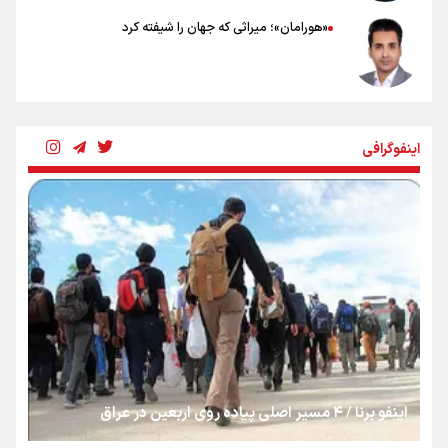
«هورامان»؛ میراثی که جهان را شیفته کرد
شکستگیِ بزرگ؛ روایتِ یک استخوان، یک نسل، یک توهم!
اینفوگرافی
رسانه ملی و حق مردم برای شنیدن صدای رئیس‌جمهوری
روایت ایران از کنار مردم
از طلوع خیابان‌ها تا غروب اشک
اینفو برنا / ۴ مسیر اصلی پیاده روی اربعین در عراق