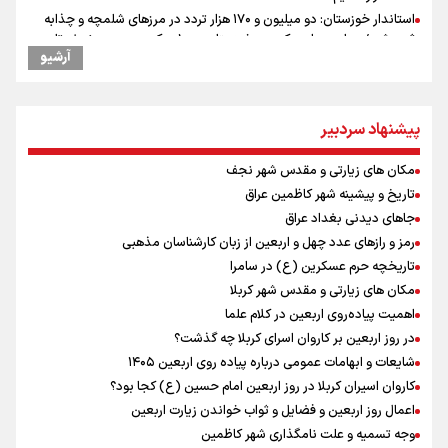
استاندار خوزستان: دو میلیون و ۱۷۰ هزار تردد در مرزهای شلمچه و چذابه
ثبت شد / برپایی هزار موکب در خوزستان و ۱۰۰ موکب در مسیر نجف تا
آرشیو
کربلا
امیررضا غلامی، ملی پوش تکواندو : تمرکزم روی مسابقات پاکستان است نه
بازی های آسیایی
پیشنهاد سردبیر
جابجایی مرکز ثقل اقتصاد جهان انجام شد/ فرصت طلایی برای اقتصاد
ایران +نمودار
مکان های زیارتی و مقدس شهر نجف
وقتی از وفاق صحبت می‌کنم، منظورم مردم هستند/ مسیر اصلاحات آغاز
شده و متوقف نخواهد شد
تاریخ و پیشینه شهر کاظمین عراق
رادین زینالی، ملی پوش تکواندو : قدم به قدم تلاش می کنم تا به طلای
جاهای دیدنی بغداد عراق
المپیک برسم
رمز و رازهای عدد چهل و اربعین از زبان کارشناسان مذهبی
ونس: ایرانی‌ها مذاکره‌کنندگان سرسختی هستند
تاریخچه حرم عسکرین (ع) در سامرا
کانادا دو مظنون تیراندازی در نزدیکی کنسولگری آمریکا را بازداشت کرد
مکان های زیارتی و مقدس شهر کربلا
اردوی تیم ملی تکواندو
اهمیت پیاده‌روی اربعین در کلام علما
در ادامه سیاست جوان‌گرایی در پرسپولیس؛ ستاره‌های امید به بزرگسالان
در روز اربعین بر کاروان اسرای کربلا چه گذشت؟
اضافه شدند
شایعات و ابهامات عمومی درباره پیاده روی اربعین ۱۴۰۵
کاروان اسیران کربلا در روز اربعین امام حسین (ع) کجا بود؟
اعمال روز اربعین و فضایل و ثواب خواندن زیارت اربعین
وجه تسمیه و علت نامگذاری شهر کاظمین