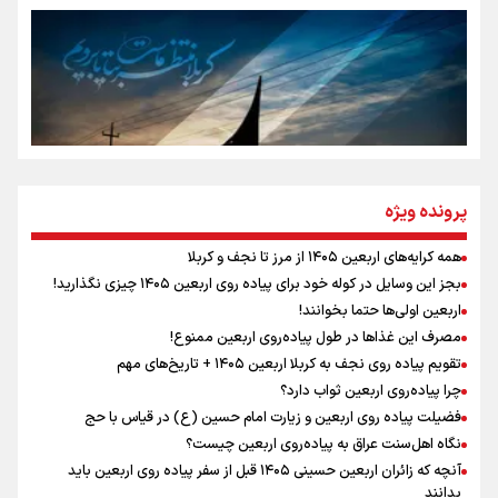
جمله‌ای که بغض چهارماهه را شکست؛ «آهای مردم، آقا از
تهران رفتند»
سه حسرتی که به دلم ماند
مومنِ مقتدرِ مظلوم
پرونده ویژه
همه کرایه‌های اربعین ۱۴۰۵ از مرز تا نجف و کربلا
اینفو برنا / توصیه‌هایی طلایی برای پیاده روی اربعین
بجز این وسایل در کوله خود برای پیاده روی اربعین ۱۴۰۵ چیزی نگذارید!
نگاه تمدنی رهبر شهید به فضای مجازی
اربعین اولی‌ها حتما بخوانند!
مصرف این غذاها در طول پیاده‌روی اربعین ممنوع!
تقویم پیاده روی نجف به کربلا اربعین ۱۴۰۵ + تاریخ‌های مهم
چرا پیاده‌روی اربعین ثواب دارد؟
رابطه کارگر و کارفرما در اندیشه رهبر شهید: از تضاد به
زوجیت
فضیلت پیاده روی اربعین و زیارت امام حسین (ع) در قیاس با حج
نگاه اهل‌سنت عراق به پیاده‌روی اربعین چیست؟
آنچه که زائران اربعین حسینی ۱۴۰۵ قبل از سفر پیاده روی اربعین باید
بدانند