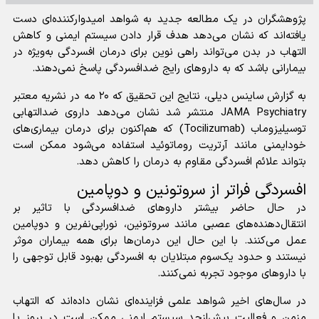
پژوهشگران در یک مطالعه جدید به شواهد امیدوارکننده‌ای دست
یافته‌اند که نشان می‌دهد هدف قرار دادن سیستم ایمنی و کاهش
التهاب در بدن می‌تواند راهی نوین برای درمان افسردگی به‌ویژه در
بیمارانی باشد که به دارو‌های رایج ضدافسردگی پاسخ نمی‌دهند.
به گزارش ساینس دیلی، نتایج این تحقیق که ۲۰ مه در نشریه معتبر
JAMA Psychiatry منتشر شد نشان می‌دهد داروی ضدالتهابی
توسیلیزوماب (Tocilizumab) که هم‌اکنون برای درمان بیماری‌های
خودایمنی مانند آرتریت روماتوئید استفاده می‌شود ممکن است
بتواند علائم افسردگی مقاوم به درمان را کاهش دهد.
افسردگی فراتر از سروتونین و دوپامین
در حال حاضر بیشتر دارو‌های ضدافسردگی با تاثیر بر
انتقال‌دهنده‌های عصبی مانند سروتونین، نوراپی‌نفرین و دوپامین
عمل می‌کنند. با این حال این درمان‌ها برای همه بیماران موثر
نیستند و حدود یک‌سوم مبتلایان به افسردگی بهبود قابل توجهی را
با دارو‌های موجود تجربه نمی‌کنند.
در سال‌های اخیر شواهد علمی فزاینده‌ای نشان داده‌اند که التهاب
مزمن و فعالیت بیش‌ازحد سیستم ایمنی ممکن است در بروز یا