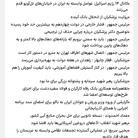
کانال ۱۴ رژیم اسرائیل: عوامل وابسته به ایران در خیابان‌های تل‌آویو قدم
می‌زنند
روایت پزشکیان از انحلال بانک آینده
رئیس جمهور : فشار خارجی در دولت چهاردهم به بیشترین حد خود رسیده
توضیح دکتر پزشکیان درباره چرایی حذف ارز ترجیحی
رئیس جمهور : باید به سمتی برویم که یارانه‌های دهک‌های بالا کمتر و به
دهک‌های پایین پرداخت شود
رئیس جمهور : اتصال شهرهای اطراف تهران به مترو در دستور کار است
پزشکیان : قطار چابهار - زاهدان در هفته دولت به بهره‌برداری می‌رسد
رئیس جمهور : در کنار گسترش فضاهای آموزشی، باید کیفیت آموزش را هم
بالا ببریم
پزشکیان: رهبر شهید سرمایه و پشتوانه بزرگی برای ما بود
تفاهم‌نامه همکاری بانک رفاه کارگران و فولاد سفیددشت برای اجرای
طرح‌های توسعه‌ای امضا شد
گزارشی از ورود وزیر ورزش و جوانان ایران به باکو برای امضای سند برنامه
اجرایی با همتای آذربایجانی
عماد احمدوند : نسخه نانویی برای حل بحران منابع آبی کشور
رهبر شهید انقلاب: ادّعاهای دروغین آمریکایی‌ها باید افشا شود
یحیی سریع: در عملیاتی گسترده تجمعات نظامی وابسته به عربستان را
هدف قرار دادیم